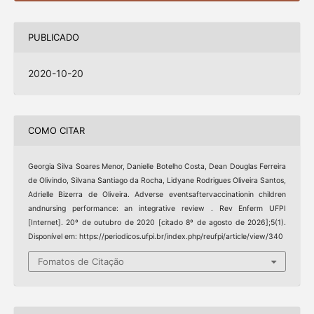
PUBLICADO
2020-10-20
COMO CITAR
Georgia Silva Soares Menor, Danielle Botelho Costa, Dean Douglas Ferreira
de Olivindo, Silvana Santiago da Rocha, Lidyane Rodrigues Oliveira Santos,
Adrielle Bizerra de Oliveira. Adverse eventsaftervaccinationin children
andnursing performance: an integrative review . Rev Enferm UFPI
[Internet]. 20º de outubro de 2020 [citado 8º de agosto de 2026];5(1).
Disponível em: https://periodicos.ufpi.br/index.php/reufpi/article/view/340
Fomatos de Citação