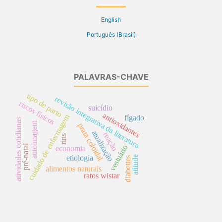
English
Português (Brasil)
PALAVRAS-CHAVE
tipo de parto
revisão integrativa da literatura
riscos físicos
suicídio
antioxidantes
cuidado de enfermagem
fígado
atividades cotidianas
autoimagem
prata coloidal
atualização
reação
rins
pré-natal
vestuário
economia
etiologia
atitude
diabettes
alimentos naturais
ratos wistar