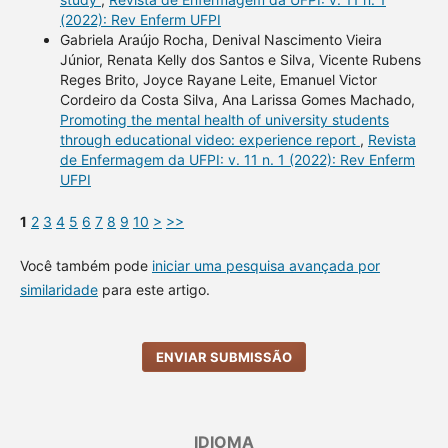
(2022): Rev Enferm UFPI
Gabriela Araújo Rocha, Denival Nascimento Vieira
Júnior, Renata Kelly dos Santos e Silva, Vicente Rubens
Reges Brito, Joyce Rayane Leite, Emanuel Victor
Cordeiro da Costa Silva, Ana Larissa Gomes Machado,
Promoting the mental health of university students
through educational video: experience report
,
Revista
de Enfermagem da UFPI: v. 11 n. 1 (2022): Rev Enferm
UFPI
1
2
3
4
5
6
7
8
9
10
>
>>
Você também pode
iniciar uma pesquisa avançada por
similaridade
para este artigo.
ENVIAR SUBMISSÃO
IDIOMA