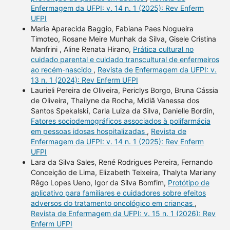
Enfermagem da UFPI: v. 14 n. 1 (2025): Rev Enferm
UFPI
Maria Aparecida Baggio, Fabiana Paes Nogueira
Timoteo, Rosane Meire Munhak da Silva, Gisele Cristina
Manfrini , Aline Renata Hirano,
Prática cultural no
cuidado parental e cuidado transcultural de enfermeiros
ao recém-nascido
,
Revista de Enfermagem da UFPI: v.
13 n. 1 (2024): Rev Enferm UFPI
Laurieli Pereira de Oliveira, Periclys Borgo, Bruna Cássia
de Oliveira, Thailyne da Rocha, Midiã Vanessa dos
Santos Spekalski, Carla Luiza da Silva, Danielle Bordin,
Fatores sociodemográficos associados à polifarmácia
em pessoas idosas hospitalizadas
,
Revista de
Enfermagem da UFPI: v. 14 n. 1 (2025): Rev Enferm
UFPI
Lara da Silva Sales, René Rodrigues Pereira, Fernando
Conceição de Lima, Elizabeth Teixeira, Thalyta Mariany
Rêgo Lopes Ueno, Igor da Silva Bomfim,
Protótipo de
aplicativo para familiares e cuidadores sobre efeitos
adversos do tratamento oncológico em crianças
,
Revista de Enfermagem da UFPI: v. 15 n. 1 (2026): Rev
Enferm UFPI