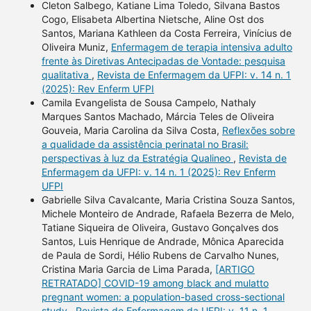
Cleton Salbego, Katiane Lima Toledo, Silvana Bastos
Cogo, Elisabeta Albertina Nietsche, Aline Ost dos
Santos, Mariana Kathleen da Costa Ferreira, Vinícius de
Oliveira Muniz,
Enfermagem de terapia intensiva adulto
frente às Diretivas Antecipadas de Vontade: pesquisa
qualitativa
,
Revista de Enfermagem da UFPI: v. 14 n. 1
(2025): Rev Enferm UFPI
Camila Evangelista de Sousa Campelo, Nathaly
Marques Santos Machado, Márcia Teles de Oliveira
Gouveia, Maria Carolina da Silva Costa,
Reflexões sobre
a qualidade da assistência perinatal no Brasil:
perspectivas à luz da Estratégia Qualineo
,
Revista de
Enfermagem da UFPI: v. 14 n. 1 (2025): Rev Enferm
UFPI
Gabrielle Silva Cavalcante, Maria Cristina Souza Santos,
Michele Monteiro de Andrade, Rafaela Bezerra de Melo,
Tatiane Siqueira de Oliveira, Gustavo Gonçalves dos
Santos, Luis Henrique de Andrade, Mônica Aparecida
de Paula de Sordi, Hélio Rubens de Carvalho Nunes,
Cristina Maria Garcia de Lima Parada,
[ARTIGO
RETRATADO] COVID-19 among black and mulatto
pregnant women: a population-based cross-sectional
study
,
Revista de Enfermagem da UFPI: v. 11 n. 1