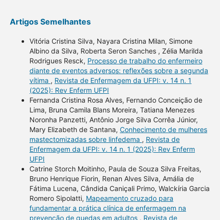
Artigos Semelhantes
Vitória Cristina Silva, Nayara Cristina Milan, Simone
Albino da Silva, Roberta Seron Sanches , Zélia Marilda
Rodrigues Resck,
Processo de trabalho do enfermeiro
diante de eventos adversos: reflexões sobre a segunda
vítima
,
Revista de Enfermagem da UFPI: v. 14 n. 1
(2025): Rev Enferm UFPI
Fernanda Cristina Rosa Alves, Fernando Conceição de
Lima, Bruna Camila Blans Moreira, Tatiana Menezes
Noronha Panzetti, Antônio Jorge Silva Corrêa Júnior,
Mary Elizabeth de Santana,
Conhecimento de mulheres
mastectomizadas sobre linfedema
,
Revista de
Enfermagem da UFPI: v. 14 n. 1 (2025): Rev Enferm
UFPI
Catrine Storch Moitinho, Paula de Souza Silva Freitas,
Bruno Henrique Fiorin, Renan Alves Silva, Amália de
Fátima Lucena, Cândida Caniçali Primo, Walckíria Garcia
Romero Sipolatti,
Mapeamento cruzado para
fundamentar a prática clínica de enfermagem na
prevenção de quedas em adultos
,
Revista de