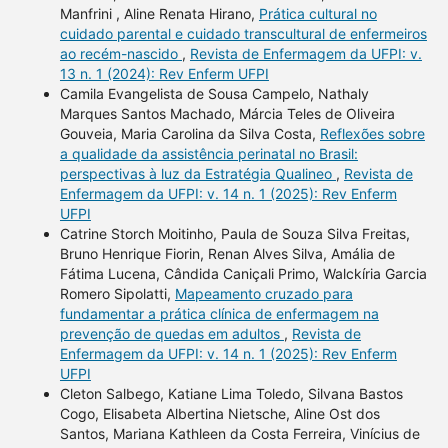
Manfrini , Aline Renata Hirano,
Prática cultural no
cuidado parental e cuidado transcultural de enfermeiros
ao recém-nascido
,
Revista de Enfermagem da UFPI: v.
13 n. 1 (2024): Rev Enferm UFPI
Camila Evangelista de Sousa Campelo, Nathaly
Marques Santos Machado, Márcia Teles de Oliveira
Gouveia, Maria Carolina da Silva Costa,
Reflexões sobre
a qualidade da assistência perinatal no Brasil:
perspectivas à luz da Estratégia Qualineo
,
Revista de
Enfermagem da UFPI: v. 14 n. 1 (2025): Rev Enferm
UFPI
Catrine Storch Moitinho, Paula de Souza Silva Freitas,
Bruno Henrique Fiorin, Renan Alves Silva, Amália de
Fátima Lucena, Cândida Caniçali Primo, Walckíria Garcia
Romero Sipolatti,
Mapeamento cruzado para
fundamentar a prática clínica de enfermagem na
prevenção de quedas em adultos
,
Revista de
Enfermagem da UFPI: v. 14 n. 1 (2025): Rev Enferm
UFPI
Cleton Salbego, Katiane Lima Toledo, Silvana Bastos
Cogo, Elisabeta Albertina Nietsche, Aline Ost dos
Santos, Mariana Kathleen da Costa Ferreira, Vinícius de