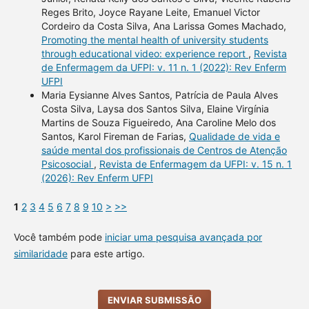
Reges Brito, Joyce Rayane Leite, Emanuel Victor
Cordeiro da Costa Silva, Ana Larissa Gomes Machado,
Promoting the mental health of university students
through educational video: experience report
,
Revista
de Enfermagem da UFPI: v. 11 n. 1 (2022): Rev Enferm
UFPI
Maria Eysianne Alves Santos, Patrícia de Paula Alves
Costa Silva, Laysa dos Santos Silva, Elaine Virgínia
Martins de Souza Figueiredo, Ana Caroline Melo dos
Santos, Karol Fireman de Farias,
Qualidade de vida e
saúde mental dos profissionais de Centros de Atenção
Psicosocial
,
Revista de Enfermagem da UFPI: v. 15 n. 1
(2026): Rev Enferm UFPI
1
2
3
4
5
6
7
8
9
10
>
>>
Você também pode
iniciar uma pesquisa avançada por
similaridade
para este artigo.
ENVIAR SUBMISSÃO