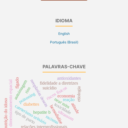
IDIOMA
English
Português (Brasil)
PALAVRAS-CHAVE
antioxidantes
fígado
neoplasias ósseas
autoimagem
dimensionamento espacial
fidelidade a diretrizes
riscos físicos
suicídio
rins
etiologia
poisoning
economia
near miss
reação
nutrição do idoso
toxicidade
atitude
diabettes
cateterismo urinário
hemodialíse
ultrassom
tipo de parto
hepatite b
racismo
relações interprofissionais