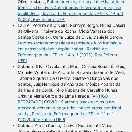
Oliveira Muniz,
Enfermagem de terapia intensiva adulto
frente às Diretivas Antecipadas de Vontade: pesquisa
qualitativa
,
Revista de Enfermagem da UFPI: v. 14 n. 1
(2025): Rev Enferm UFPI
Laurieli Pereira de Oliveira, Periclys Borgo, Bruna Cássia
de Oliveira, Thailyne da Rocha, Midiã Vanessa dos
Santos Spekalski, Carla Luiza da Silva, Danielle Bordin,
Fatores sociodemográficos associados à polifarmácia
em pessoas idosas hospitalizadas
,
Revista de
Enfermagem da UFPI: v. 14 n. 1 (2025): Rev Enferm
UFPI
Gabrielle Silva Cavalcante, Maria Cristina Souza Santos,
Michele Monteiro de Andrade, Rafaela Bezerra de Melo,
Tatiane Siqueira de Oliveira, Gustavo Gonçalves dos
Santos, Luis Henrique de Andrade, Mônica Aparecida
de Paula de Sordi, Hélio Rubens de Carvalho Nunes,
Cristina Maria Garcia de Lima Parada,
[ARTIGO
RETRATADO] COVID-19 among black and mulatto
pregnant women: a population-based cross-sectional
study
,
Revista de Enfermagem da UFPI: v. 11 n. 1
(2022): Rev Enferm UFPI
Gabriela Araújo Rocha, Denival Nascimento Vieira
Júnior, Renata Kelly dos Santos e Silva, Vicente Rubens