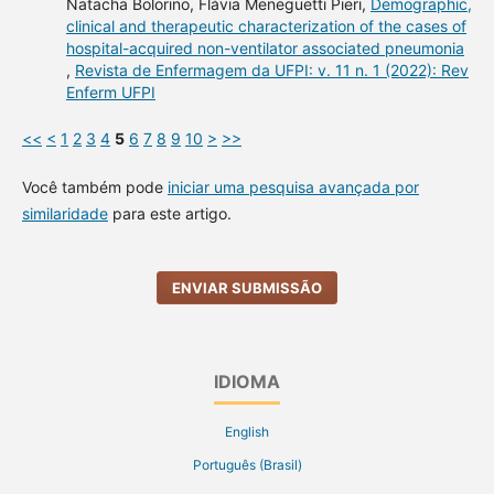
Natacha Bolorino, Flávia Meneguetti Pieri,
Demographic,
clinical and therapeutic characterization of the cases of
hospital-acquired non-ventilator associated pneumonia
,
Revista de Enfermagem da UFPI: v. 11 n. 1 (2022): Rev
Enferm UFPI
<<
<
1
2
3
4
5
6
7
8
9
10
>
>>
Você também pode
iniciar uma pesquisa avançada por
similaridade
para este artigo.
ENVIAR SUBMISSÃO
IDIOMA
English
Português (Brasil)