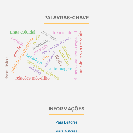
PALAVRAS-CHAVE
near miss
prata coloidal
toxicidade
unidade básica de saúde
dimensionamento espacial
reação
neoplasias ósseas
racismo
fidelidade a diretrizes
poisoning
etiologia
diabettes
atitude
economia
ultrassom
hepatite b
rins
fígado
riscos físicos
cateterismo urinário
suicídio
autoimagem
relações mãe-filho
INFORMAÇÕES
Para Leitores
Para Autores