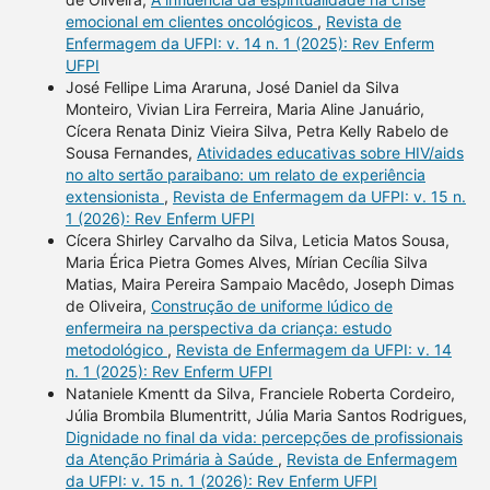
emocional em clientes oncológicos
,
Revista de
Enfermagem da UFPI: v. 14 n. 1 (2025): Rev Enferm
UFPI
José Fellipe Lima Araruna, José Daniel da Silva
Monteiro, Vivian Lira Ferreira, Maria Aline Januário,
Cícera Renata Diniz Vieira Silva, Petra Kelly Rabelo de
Sousa Fernandes,
Atividades educativas sobre HIV/aids
no alto sertão paraibano: um relato de experiência
extensionista
,
Revista de Enfermagem da UFPI: v. 15 n.
1 (2026): Rev Enferm UFPI
Cícera Shirley Carvalho da Silva, Leticia Matos Sousa,
Maria Érica Pietra Gomes Alves, Mírian Cecília Silva
Matias, Maira Pereira Sampaio Macêdo, Joseph Dimas
de Oliveira,
Construção de uniforme lúdico de
enfermeira na perspectiva da criança: estudo
metodológico
,
Revista de Enfermagem da UFPI: v. 14
n. 1 (2025): Rev Enferm UFPI
Nataniele Kmentt da Silva, Franciele Roberta Cordeiro,
Júlia Brombila Blumentritt, Júlia Maria Santos Rodrigues,
Dignidade no final da vida: percepções de profissionais
da Atenção Primária à Saúde
,
Revista de Enfermagem
da UFPI: v. 15 n. 1 (2026): Rev Enferm UFPI