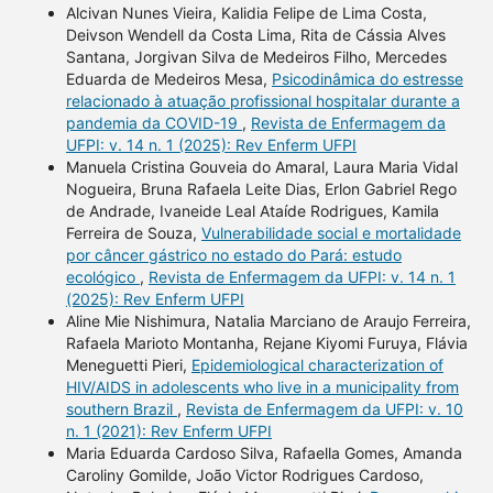
Alcivan Nunes Vieira, Kalidia Felipe de Lima Costa,
Deivson Wendell da Costa Lima, Rita de Cássia Alves
Santana, Jorgivan Silva de Medeiros Filho, Mercedes
Eduarda de Medeiros Mesa,
Psicodinâmica do estresse
relacionado à atuação profissional hospitalar durante a
pandemia da COVID-19
,
Revista de Enfermagem da
UFPI: v. 14 n. 1 (2025): Rev Enferm UFPI
Manuela Cristina Gouveia do Amaral, Laura Maria Vidal
Nogueira, Bruna Rafaela Leite Dias, Erlon Gabriel Rego
de Andrade, Ivaneide Leal Ataíde Rodrigues, Kamila
Ferreira de Souza,
Vulnerabilidade social e mortalidade
por câncer gástrico no estado do Pará: estudo
ecológico
,
Revista de Enfermagem da UFPI: v. 14 n. 1
(2025): Rev Enferm UFPI
Aline Mie Nishimura, Natalia Marciano de Araujo Ferreira,
Rafaela Marioto Montanha, Rejane Kiyomi Furuya, Flávia
Meneguetti Pieri,
Epidemiological characterization of
HIV/AIDS in adolescents who live in a municipality from
southern Brazil
,
Revista de Enfermagem da UFPI: v. 10
n. 1 (2021): Rev Enferm UFPI
Maria Eduarda Cardoso Silva, Rafaella Gomes, Amanda
Caroliny Gomilde, João Victor Rodrigues Cardoso,