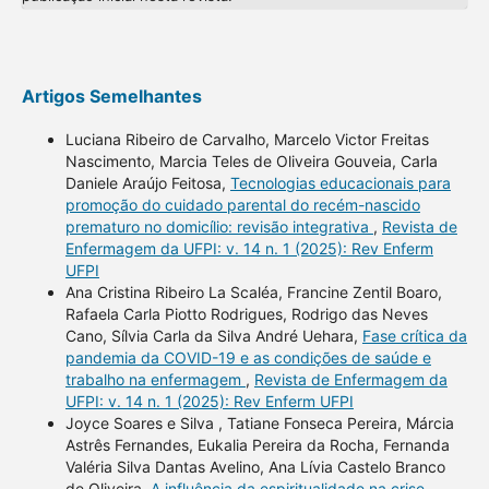
Artigos Semelhantes
Luciana Ribeiro de Carvalho, Marcelo Victor Freitas
Nascimento, Marcia Teles de Oliveira Gouveia, Carla
Daniele Araújo Feitosa,
Tecnologias educacionais para
promoção do cuidado parental do recém-nascido
prematuro no domicílio: revisão integrativa
,
Revista de
Enfermagem da UFPI: v. 14 n. 1 (2025): Rev Enferm
UFPI
Ana Cristina Ribeiro La Scaléa, Francine Zentil Boaro,
Rafaela Carla Piotto Rodrigues, Rodrigo das Neves
Cano, Sílvia Carla da Silva André Uehara,
Fase crítica da
pandemia da COVID-19 e as condições de saúde e
trabalho na enfermagem
,
Revista de Enfermagem da
UFPI: v. 14 n. 1 (2025): Rev Enferm UFPI
Joyce Soares e Silva , Tatiane Fonseca Pereira, Márcia
Astrês Fernandes, Eukalia Pereira da Rocha, Fernanda
Valéria Silva Dantas Avelino, Ana Lívia Castelo Branco
de Oliveira,
A influência da espiritualidade na crise