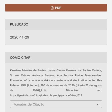
PDF
PUBLICADO
2020-11-29
COMO CITAR
Klessiane Mendes de Fontes, Izaura Cleone Ferreira dos Santos Cadete,
Suzana Cristina Andrade Bezerra, Ana Pedrina Freitas Mascarenhas.
Prevention of occupational risks in a material and sterilization center. Rev
Enferm UFPI [Internet]. 29º de novembro de 2020 [citado 7º de agosto
de 2026];9(1). Disponível em:
https://periodicos.ufpi.br/index.php/reufpi/article/view/619
Fomatos de Citação