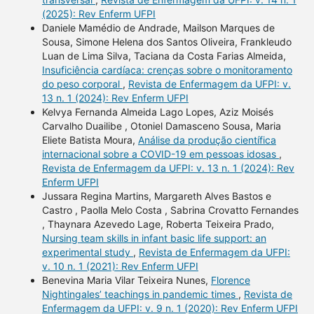
(2025): Rev Enferm UFPI
Daniele Mamédio de Andrade, Mailson Marques de
Sousa, Simone Helena dos Santos Oliveira, Frankleudo
Luan de Lima Silva, Taciana da Costa Farias Almeida,
Insuficiência cardíaca: crenças sobre o monitoramento
do peso corporal
,
Revista de Enfermagem da UFPI: v.
13 n. 1 (2024): Rev Enferm UFPI
Kelvya Fernanda Almeida Lago Lopes, Aziz Moisés
Carvalho Duailibe , Otoniel Damasceno Sousa, Maria
Eliete Batista Moura,
Análise da produção científica
internacional sobre a COVID-19 em pessoas idosas
,
Revista de Enfermagem da UFPI: v. 13 n. 1 (2024): Rev
Enferm UFPI
Jussara Regina Martins, Margareth Alves Bastos e
Castro , Paolla Melo Costa , Sabrina Crovatto Fernandes
, Thaynara Azevedo Lage, Roberta Teixeira Prado,
Nursing team skills in infant basic life support: an
experimental study
,
Revista de Enfermagem da UFPI:
v. 10 n. 1 (2021): Rev Enferm UFPI
Benevina Maria Vilar Teixeira Nunes,
Florence
Nightingales’ teachings in pandemic times
,
Revista de
Enfermagem da UFPI: v. 9 n. 1 (2020): Rev Enferm UFPI