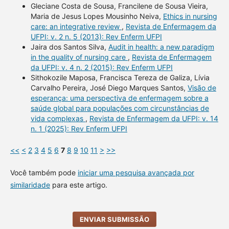
Gleciane Costa de Sousa, Francilene de Sousa Vieira,
Maria de Jesus Lopes Mousinho Neiva,
Ethics in nursing
care: an integrative review
,
Revista de Enfermagem da
UFPI: v. 2 n. 5 (2013): Rev Enferm UFPI
Jaira dos Santos Silva,
Audit in health: a new paradigm
in the quality of nursing care
,
Revista de Enfermagem
da UFPI: v. 4 n. 2 (2015): Rev Enferm UFPI
Sithokozile Maposa, Francisca Tereza de Galiza, Lívia
Carvalho Pereira, José Diego Marques Santos,
Visão de
esperança: uma perspectiva de enfermagem sobre a
saúde global para populações com circunstâncias de
vida complexas
,
Revista de Enfermagem da UFPI: v. 14
n. 1 (2025): Rev Enferm UFPI
<<
<
2
3
4
5
6
7
8
9
10
11
>
>>
Você também pode
iniciar uma pesquisa avançada por
similaridade
para este artigo.
ENVIAR SUBMISSÃO