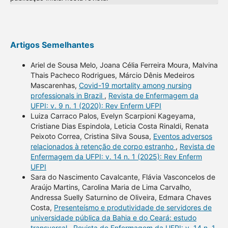
Artigos Semelhantes
Ariel de Sousa Melo, Joana Célia Ferreira Moura, Malvina
Thais Pacheco Rodrigues, Márcio Dênis Medeiros
Mascarenhas,
Covid-19 mortality among nursing
professionals in Brazil
,
Revista de Enfermagem da
UFPI: v. 9 n. 1 (2020): Rev Enferm UFPI
Luiza Carraco Palos, Evelyn Scarpioni Kageyama,
Cristiane Dias Espindola, Leticia Costa Rinaldi, Renata
Peixoto Correa, Cristina Silva Sousa,
Eventos adversos
relacionados à retenção de corpo estranho
,
Revista de
Enfermagem da UFPI: v. 14 n. 1 (2025): Rev Enferm
UFPI
Sara do Nascimento Cavalcante, Flávia Vasconcelos de
Araújo Martins, Carolina Maria de Lima Carvalho,
Andressa Suelly Saturnino de Oliveira, Edmara Chaves
Costa,
Presenteísmo e produtividade de servidores de
universidade pública da Bahia e do Ceará: estudo
transversal
,
Revista de Enfermagem da UFPI: v. 14 n. 1