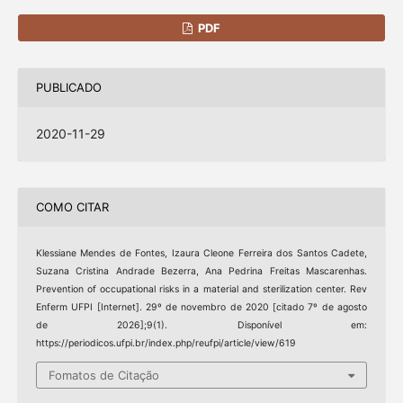
PDF
PUBLICADO
2020-11-29
COMO CITAR
Klessiane Mendes de Fontes, Izaura Cleone Ferreira dos Santos Cadete,
Suzana Cristina Andrade Bezerra, Ana Pedrina Freitas Mascarenhas.
Prevention of occupational risks in a material and sterilization center. Rev
Enferm UFPI [Internet]. 29º de novembro de 2020 [citado 7º de agosto
de 2026];9(1). Disponível em:
https://periodicos.ufpi.br/index.php/reufpi/article/view/619
Fomatos de Citação