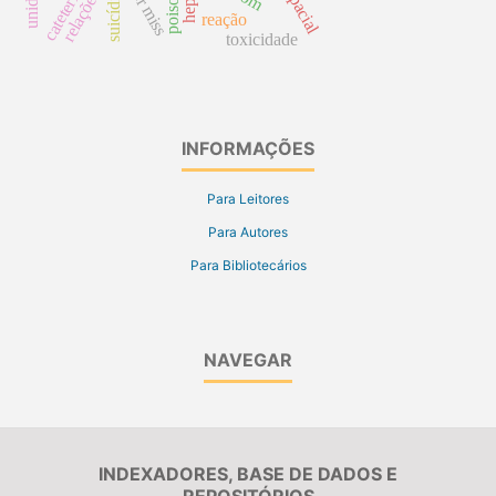
poisoning
near miss
suicídio
reação
toxicidade
INFORMAÇÕES
Para Leitores
Para Autores
Para Bibliotecários
NAVEGAR
INDEXADORES, BASE DE DADOS E