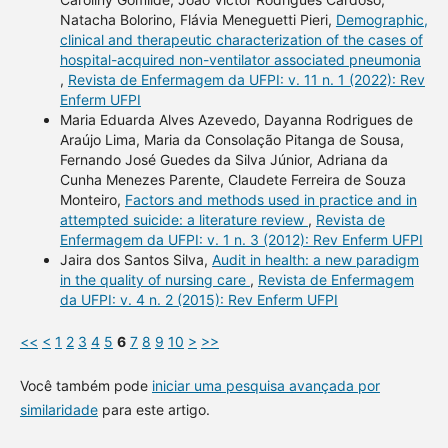
Natacha Bolorino, Flávia Meneguetti Pieri,
Demographic,
clinical and therapeutic characterization of the cases of
hospital-acquired non-ventilator associated pneumonia
,
Revista de Enfermagem da UFPI: v. 11 n. 1 (2022): Rev
Enferm UFPI
Maria Eduarda Alves Azevedo, Dayanna Rodrigues de
Araújo Lima, Maria da Consolação Pitanga de Sousa,
Fernando José Guedes da Silva Júnior, Adriana da
Cunha Menezes Parente, Claudete Ferreira de Souza
Monteiro,
Factors and methods used in practice and in
attempted suicide: a literature review
,
Revista de
Enfermagem da UFPI: v. 1 n. 3 (2012): Rev Enferm UFPI
Jaira dos Santos Silva,
Audit in health: a new paradigm
in the quality of nursing care
,
Revista de Enfermagem
da UFPI: v. 4 n. 2 (2015): Rev Enferm UFPI
<<
<
1
2
3
4
5
6
7
8
9
10
>
>>
Você também pode
iniciar uma pesquisa avançada por
similaridade
para este artigo.