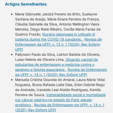
Artigos Semelhantes
Maria Gabryelle Jatobá Pereira de Brito, Suelayne
Santana de Araújo, Maria Einara Ferreira de França,
Cláudia Gabrielle da Silva, Antonio Wellington Vieira
Mendes, Diego Rislei Ribeiro, Cecília Maria Farias de
Queiroz Frazão,
Nursing diagnoses in critically ill
patients during the COVID-19 pandemic
,
Revista de
Enfermagem da UFPI: v. 13 n. 1 (2024): Rev Enferm
UFPI
Pallysson Paulo da Silva, Lairton Batista de Oliveira,
Luisa Helena de Oliveira Lima,
Situação vacinal de
estudantes de enfermagem e medicina contra o
sarampo e fatores associados
,
Revista de Enfermagem
da UFPI: v. 14 n. 1 (2025): Rev Enferm UFPI
Manuela Cristina Gouveia do Amaral, Laura Maria Vidal
Nogueira, Bruna Rafaela Leite Dias, Erlon Gabriel Rego
de Andrade, Ivaneide Leal Ataíde Rodrigues, Kamila
Ferreira de Souza,
Vulnerabilidade social e mortalidade
por câncer gástrico no estado do Pará: estudo
ecológico
,
Revista de Enfermagem da UFPI: v. 14 n. 1
(2025): Rev Enferm UFPI