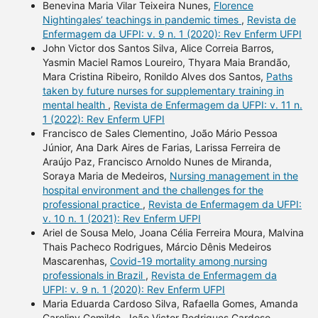
Benevina Maria Vilar Teixeira Nunes,
Florence
Nightingales’ teachings in pandemic times
,
Revista de
Enfermagem da UFPI: v. 9 n. 1 (2020): Rev Enferm UFPI
John Victor dos Santos Silva, Alice Correia Barros,
Yasmin Maciel Ramos Loureiro, Thyara Maia Brandão,
Mara Cristina Ribeiro, Ronildo Alves dos Santos,
Paths
taken by future nurses for supplementary training in
mental health
,
Revista de Enfermagem da UFPI: v. 11 n.
1 (2022): Rev Enferm UFPI
Francisco de Sales Clementino, João Mário Pessoa
Júnior, Ana Dark Aires de Farias, Larissa Ferreira de
Araújo Paz, Francisco Arnoldo Nunes de Miranda,
Soraya Maria de Medeiros,
Nursing management in the
hospital environment and the challenges for the
professional practice
,
Revista de Enfermagem da UFPI:
v. 10 n. 1 (2021): Rev Enferm UFPI
Ariel de Sousa Melo, Joana Célia Ferreira Moura, Malvina
Thais Pacheco Rodrigues, Márcio Dênis Medeiros
Mascarenhas,
Covid-19 mortality among nursing
professionals in Brazil
,
Revista de Enfermagem da
UFPI: v. 9 n. 1 (2020): Rev Enferm UFPI
Maria Eduarda Cardoso Silva, Rafaella Gomes, Amanda
Caroliny Gomilde, João Victor Rodrigues Cardoso,