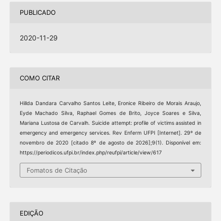
PUBLICADO
2020-11-29
COMO CITAR
Hillda Dandara Carvalho Santos Leite, Eronice Ribeiro de Morais Araujo,
Eyde Machado Silva, Raphael Gomes de Brito, Joyce Soares e Silva,
Mariana Lustosa de Carvalh. Suicide attempt: profile of victims assisted in
emergency and emergency services. Rev Enferm UFPI [Internet]. 29º de
novembro de 2020 [citado 8º de agosto de 2026];9(1). Disponível em:
https://periodicos.ufpi.br/index.php/reufpi/article/view/617
Fomatos de Citação
EDIÇÃO