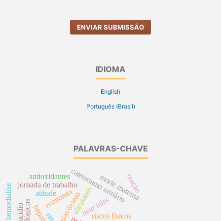
ENVIAR SUBMISSÃO
IDIOMA
English
Português (Brasil)
PALAVRAS-CHAVE
cateterismo urinário
antioxidantes
reação
morte materna
jornada de trabalho
hemodialíse
ultrassom
economia
atitude
neoplasias ósseas
near miss
suicídio
hepatite b
rins
riscos físicos