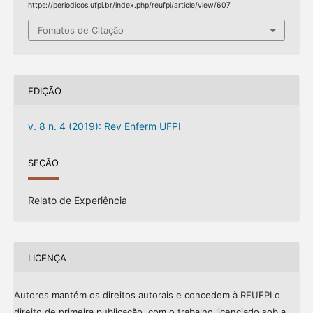
https://periodicos.ufpi.br/index.php/reufpi/article/view/607
Fomatos de Citação
EDIÇÃO
v. 8 n. 4 (2019): Rev Enferm UFPI
SEÇÃO
Relato de Experiência
LICENÇA
Autores mantém os direitos autorais e concedem à REUFPI o
direito de primeira publicação, com o trabalho licenciado sob a