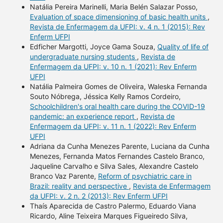
Natália Pereira Marinelli, Maria Belén Salazar Posso,
Evaluation of space dimensioning of basic health units
,
Revista de Enfermagem da UFPI: v. 4 n. 1 (2015): Rev
Enferm UFPI
Edficher Margotti, Joyce Gama Souza,
Quality of life of
undergraduate nursing students
,
Revista de
Enfermagem da UFPI: v. 10 n. 1 (2021): Rev Enferm
UFPI
Natália Palmeira Gomes de Oliveira, Waleska Fernanda
Souto Nóbrega, Jéssica Kelly Ramos Cordeiro,
Schoolchildren's oral health care during the COVID-19
pandemic: an experience report
,
Revista de
Enfermagem da UFPI: v. 11 n. 1 (2022): Rev Enferm
UFPI
Adriana da Cunha Menezes Parente, Luciana da Cunha
Menezes, Fernanda Matos Fernandes Castelo Branco,
Jaqueline Carvalho e Silva Sales, Alexandre Castelo
Branco Vaz Parente,
Reform of psychiatric care in
Brazil: reality and perspective
,
Revista de Enfermagem
da UFPI: v. 2 n. 2 (2013): Rev Enferm UFPI
Thaís Aparecida de Castro Palermo, Eduardo Viana
Ricardo, Aline Teixeira Marques Figueiredo Silva,