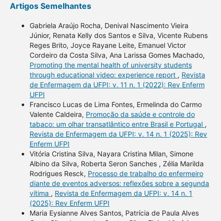
Artigos Semelhantes
Gabriela Araújo Rocha, Denival Nascimento Vieira
Júnior, Renata Kelly dos Santos e Silva, Vicente Rubens
Reges Brito, Joyce Rayane Leite, Emanuel Victor
Cordeiro da Costa Silva, Ana Larissa Gomes Machado,
Promoting the mental health of university students
through educational video: experience report
,
Revista
de Enfermagem da UFPI: v. 11 n. 1 (2022): Rev Enferm
UFPI
Francisco Lucas de Lima Fontes, Ermelinda do Carmo
Valente Caldeira,
Promoção da saúde e controle do
tabaco: um olhar transatlântico entre Brasil e Portugal
,
Revista de Enfermagem da UFPI: v. 14 n. 1 (2025): Rev
Enferm UFPI
Vitória Cristina Silva, Nayara Cristina Milan, Simone
Albino da Silva, Roberta Seron Sanches , Zélia Marilda
Rodrigues Resck,
Processo de trabalho do enfermeiro
diante de eventos adversos: reflexões sobre a segunda
vítima
,
Revista de Enfermagem da UFPI: v. 14 n. 1
(2025): Rev Enferm UFPI
Maria Eysianne Alves Santos, Patrícia de Paula Alves