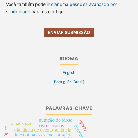
Você também pode
iniciar uma pesquisa avançada por
similaridade
para este artigo.
ENVIAR SUBMISSÃO
IDIOMA
English
Português (Brasil)
PALAVRAS-CHAVE
nutrição do idoso
fígado
atualização
riscos físicos
diabettes
vigilância de evento sentinela
time out na assistência à saúde