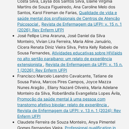
Costa Silva, Laysa dos Santos Silva, Elaine Virgínia
Martins de Souza Figueiredo, Ana Caroline Melo dos
Santos, Karol Fireman de Farias,
Qualidade de vida e
saúde mental dos profissionais de Centros de Atenção
Psicosocial
,
Revista de Enfermagem da UFPI: v. 15 n. 1
(2026): Rev Enferm UFPI
José Fellipe Lima Araruna, José Daniel da Silva
Monteiro, Vivian Lira Ferreira, Maria Aline Januário,
Cícera Renata Diniz Vieira Silva, Petra Kelly Rabelo de
Sousa Fernandes,
Atividades educativas sobre HIV/aids
no alto sertão paraibano: um relato de experiência
extensionista
,
Revista de Enfermagem da UFPI: v. 15 n.
1 (2026): Rev Enferm UFPI
Francisco Marcelo Leandro Cavalcante, Tatiane de
Sousa Paiva, Marcos Pires Campos, Joyce Mazza
Nunes Aragão , Eliany Nazaré Oliveira, Maria Adelane
Monteiro da Silva, Roberlândia Evangelista Lopes Ávila,
Promoção da saúde mental à uma pessoa com
transtorno afetivo bipolar: relato de experiência
,
Revista de Enfermagem da UFPI: v. 13 n. 1 (2024): Rev
Enferm UFPI
Claudete Ferreira de Souza Monteiro, Anya Pimentel
Gomes Fernandes Vieira,
Professional qualification in