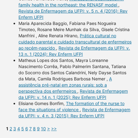
family health in the northeast: the RENASF model
,
Revista de Enfermagem da UFPI: v. 5 n. 4 (2016): Rev
Enferm UFPI
Maria Aparecida Baggio, Fabiana Paes Nogueira
Timoteo, Rosane Meire Munhak da Silva, Gisele Cristina
Manfrini , Aline Renata Hirano,
Prática cultural no
cuidado parental e cuidado transcultural de enfermeiros
ao recém-nascido
,
Revista de Enfermagem da UFPI: v.
13 n. 1 (2024): Rev Enferm UFPI
Matheus Lopes dos Santos, Mayra Loreanne
Nascimento Corrêa, Pablo Palmerim Santana, Tatiana
do Socorro dos Santos Calandrini, Nely Dayse Santos
da Mata, Camila Rodrigues Barbosa Nemer ,
A
assistência pré-natal em zonas rurais: sob a
perspectiva dos enfermeiros
,
Revista de Enfermagem
da UFPI: v. 14 n. 1 (2025): Rev Enferm UFPI
Elisiane Gomes Bonfim,
The formation of the nurse to
face the situations of violence
,
Revista de Enfermagem
da UFPI: v. 4 n. 3 (2015): Rev Enferm UFPI
1
2
3
4
5
6
7
8
9
10
>
>>