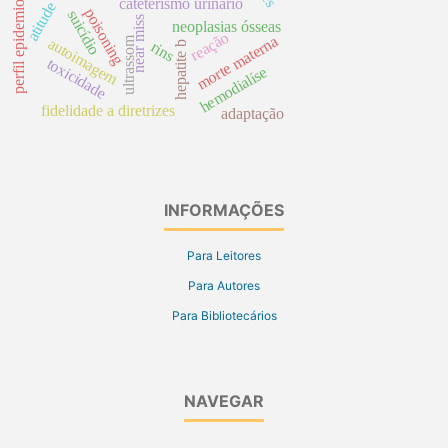
perfil epidemiológico
cateterismo urinário
atitude
poisoning
suicídio
near miss
neoplasias ósseas
reação
morte materna
ultrassom
autoimagem
rins
hepatite b
toxicidade
hemodialíse
fidelidade a diretrizes
adaptação
INFORMAÇÕES
Para Leitores
Para Autores
Para Bibliotecários
NAVEGAR