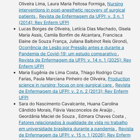
Oliveira Lima, Laura Maria Feitosa Formiga,
Nursing
interventions in post-anesthetic recovery of surgical
patients
,
Revista de Enfermagem da UFPI: v. 3 n. 1
(2014): Rev Enferm UFPI
Lucas Borges de Oliveira, Letícia Dias Machado, Gisela
Maria Assis, Camila Bonfim de Alcantara, Francisca
Elaine de Souza França, Juliana Balbinot Reis Girondi,
Ocorrência de Lesão por Pressão antes e durante a
Pandemia de Covid-19: um estudo comparativo
,
Revista de Enfermagem da UFPI: v. 14 n. 1 (2025): Rev
Enferm UFPI
Maria Eugênia de Lima Costa, Thiago Rodrigo Cruz
Farias, Paula Marciana Pinheiro de Oliveira,
Production
science in nursing: focus on pre-surgical care
,
Revista
de Enfermagem da UFPI: v. 2 n. 2 (2013): Rev Enferm
UFPI
Sara do Nascimento Cavalcante, Huana Carolina
Cândido Morais, Flávia Vasconcelos de Araújo ,
Geordânia Maciel de Souza , Edmara Chaves Costa ,
Fatores relacionados à qualidade de vida no trabalho
em universidade brasileira durante a pandemia
,
Revista
de Enfermagem da UFPI: v. 15 n. 1 (2026): Rev Enferm