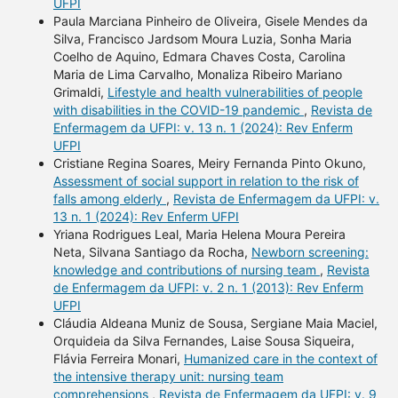
UFPI
Paula Marciana Pinheiro de Oliveira, Gisele Mendes da
Silva, Francisco Jardsom Moura Luzia, Sonha Maria
Coelho de Aquino, Edmara Chaves Costa, Carolina
Maria de Lima Carvalho, Monaliza Ribeiro Mariano
Grimaldi,
Lifestyle and health vulnerabilities of people
with disabilities in the COVID-19 pandemic
,
Revista de
Enfermagem da UFPI: v. 13 n. 1 (2024): Rev Enferm
UFPI
Cristiane Regina Soares, Meiry Fernanda Pinto Okuno,
Assessment of social support in relation to the risk of
falls among elderly
,
Revista de Enfermagem da UFPI: v.
13 n. 1 (2024): Rev Enferm UFPI
Yriana Rodrigues Leal, Maria Helena Moura Pereira
Neta, Silvana Santiago da Rocha,
Newborn screening:
knowledge and contributions of nursing team
,
Revista
de Enfermagem da UFPI: v. 2 n. 1 (2013): Rev Enferm
UFPI
Cláudia Aldeana Muniz de Sousa, Sergiane Maia Maciel,
Orquideia da Silva Fernandes, Laise Sousa Siqueira,
Flávia Ferreira Monari,
Humanized care in the context of
the intensive therapy unit: nursing team
comprehensions
,
Revista de Enfermagem da UFPI: v. 9