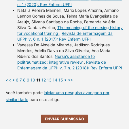
n. 1 (2020): Rev Enferm UFPI
Natália Pereira Marinelli, Mário Lopes Amorim, Armano
Lennon Gomes de Sousa, Telma Maria Evangelista de
Araújo, Silvana Santiago da Rocha, Fernanda Valéria
Silva Dantas Avelino,
The meaning of the nursing history
for vocational training
,
Revista de Enfermagem da
UFPI: v. 6 n. 1 (2017): Rev Enferm UFPI
Vanessa De Almeida Miranda, Jadilson Rodrigues
Mendes, Adélia Dalva da Silva Oliveira, Ana Maria
Ribeiro dos Santos,
Nurse's assistance to
politraumatized: integrative review
,
Revista de
Enfermagem da UFPI: v. 7 n. 2 (2018): Rev Enferm UFPI
<<
<
6
7
8
9
10
11
12
13
14
15
>
>>
Você também pode
iniciar uma pesquisa avançada por
similaridade
para este artigo.
ENVIAR SUBMISSÃO