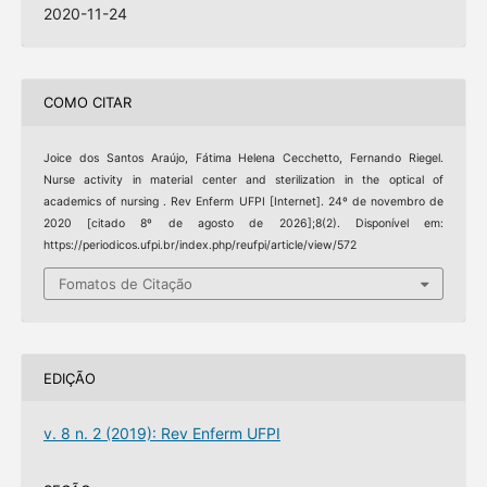
2020-11-24
COMO CITAR
Joice dos Santos Araújo, Fátima Helena Cecchetto, Fernando Riegel.
Nurse activity in material center and sterilization in the optical of
academics of nursing . Rev Enferm UFPI [Internet]. 24º de novembro de
2020 [citado 8º de agosto de 2026];8(2). Disponível em:
https://periodicos.ufpi.br/index.php/reufpi/article/view/572
Fomatos de Citação
EDIÇÃO
v. 8 n. 2 (2019): Rev Enferm UFPI