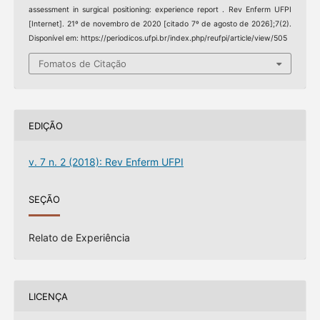
assessment in surgical positioning: experience report . Rev Enferm UFPI
[Internet]. 21º de novembro de 2020 [citado 7º de agosto de 2026];7(2).
Disponível em: https://periodicos.ufpi.br/index.php/reufpi/article/view/505
Fomatos de Citação
EDIÇÃO
v. 7 n. 2 (2018): Rev Enferm UFPI
SEÇÃO
Relato de Experiência
LICENÇA