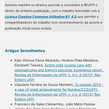
Autores mantém os direitos autorais e concedem à REUFPI o
direito de primeira publicação, com o trabalho licenciado sob a
Licença Creative Commons Attibution BY
4.0
que permite o
compartilhamento do trabalho com reconhecimento da autoria e
publicação inicial nesta revista.
Artigos Semelhantes
Kaio Vinícius Paiva Albarado, Horácio Pires Medeiros,
Elizabeth Teixeira,
Acting child nursing care with
osteosarcoma and Ewing's sarcoma: experience report
,
Revista de Enfermagem da UFPI: v. 4 n. 4 (2015): Rev
Enferm UFPI
Claudete Ferreira de Souza Monteiro,
To register 2013 -
a year of great achievements for Nursing/CCS/UFPI
,
Revista de Enfermagem da UFPI: v. 2 n. 4 (2013): Rev
Enferm UFPI
Francisco de Sales Clementino, João Mário Pessoa
Júnior, Ana Dark Aires de Farias, Larissa Ferreira de