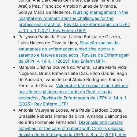
Araújo Paz, Francisco Arnoldo Nunes de Miranda,
Soraya Maria de Medeiros,
Nursing management in the
hospital environment and the challenges for the
professional practice
,
Revista de Enfermagem da UFPI:
v. 10 n. 1 (2021): Rev Enferm UFPI
Pallysson Paulo da Silva, Lairton Batista de Oliveira,
Luisa Helena de Oliveira Lima,
Situação vacinal de
estudantes de enfermagem e medicina contra o
sarampo e fatores associados
,
Revista de Enfermagem
da UFPI: v. 14 n. 1 (2025): Rev Enferm UFPI
Manuela Cristina Gouveia do Amaral, Laura Maria Vidal
Nogueira, Bruna Rafaela Leite Dias, Erlon Gabriel Rego
de Andrade, Ivaneide Leal Ataíde Rodrigues, Kamila
Ferreira de Souza,
Vulnerabilidade social e mortalidade
por câncer gástrico no estado do Pará: estudo
ecológico
,
Revista de Enfermagem da UFPI: v. 14 n. 1
(2025): Rev Enferm UFPI
Antonia Mauryane Lopes, Ana Paula Cardoso Costa,
Grazielle Roberta Freitas da Silva, Amanda Delmondes
de Brito Fontenele Fernandes,
Diagnosis and nursing
activities for the care of patient with Crohn's disease
,
Revista de Enfermagem da UFPI: v. 8 n. 2 (2019): Rev