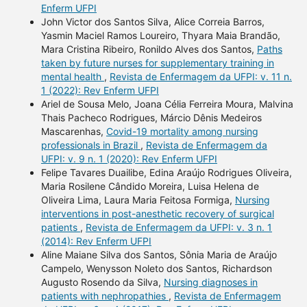
Enferm UFPI
John Victor dos Santos Silva, Alice Correia Barros,
Yasmin Maciel Ramos Loureiro, Thyara Maia Brandão,
Mara Cristina Ribeiro, Ronildo Alves dos Santos,
Paths
taken by future nurses for supplementary training in
mental health
,
Revista de Enfermagem da UFPI: v. 11 n.
1 (2022): Rev Enferm UFPI
Ariel de Sousa Melo, Joana Célia Ferreira Moura, Malvina
Thais Pacheco Rodrigues, Márcio Dênis Medeiros
Mascarenhas,
Covid-19 mortality among nursing
professionals in Brazil
,
Revista de Enfermagem da
UFPI: v. 9 n. 1 (2020): Rev Enferm UFPI
Felipe Tavares Duailibe, Edina Araújo Rodrigues Oliveira,
Maria Rosilene Cândido Moreira, Luisa Helena de
Oliveira Lima, Laura Maria Feitosa Formiga,
Nursing
interventions in post-anesthetic recovery of surgical
patients
,
Revista de Enfermagem da UFPI: v. 3 n. 1
(2014): Rev Enferm UFPI
Aline Maiane Silva dos Santos, Sônia Maria de Araújo
Campelo, Wenysson Noleto dos Santos, Richardson
Augusto Rosendo da Silva,
Nursing diagnoses in
patients with nephropathies
,
Revista de Enfermagem