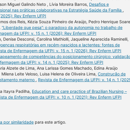
son Miguel Galindo Neto , Lívia Moreira Barros,
Desafios e
sional nas práticas colaborativas na Estratégia Saúde da Família
,
 (2025): Rev Enferm UFPI
amos dos Reis, Kézia Souza Pinheiro de Araújo, Pedro Henrique Soar
,
“Liberdade que pesa”: o paradoxo da autonomia no trabalho de
magem da UFPI: v. 15 n. 1 (2026): Rev Enferm UFPI
o, Denise Desconsi, Carolina Mathiolli, Jaqueline Aparecida Raminelli,
oenças respiratórias em recém-nascidos e lactentes: fontes de
ista de Enfermagem da UFPI: v. 15 n. 1 (2026): Rev Enferm UFPI
apeamento de competências do posicionamento cirúrgico: validaçã
fermagem da UFPI: v. 14 n. 1 (2025): Rev Enferm UFPI
ria Alzete de Lima, Ana Larissa Gomes Machado, Edina Araújo
, Milena Leite Veloso, Luisa Helena de Oliveira Lima,
Construção de
leitamento materno
,
Revista de Enfermagem da UFPI: v. 14 n. 1 (202
a Itayra Padilha,
Education and care practice of Brazilian Nursing –
ista de Enfermagem da UFPI: v. 10 n. 1 (2021): Rev Enferm UFPI
a por similaridade
para este artigo.