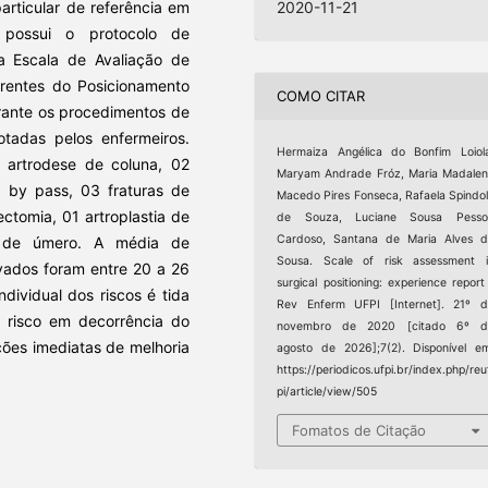
particular de referência em
2020-11-21
 possui o protocolo de
da Escala de Avaliação de
rentes do Posicionamento
COMO CITAR
urante os procedimentos de
adas pelos enfermeiros.
Hermaiza Angélica do Bonfim Loiol
5 artrodese de coluna, 02
Maryam Andrade Fróz, Maria Madale
a by pass, 03 fraturas de
Macedo Pires Fonseca, Rafaela Spindo
ctomia, 01 artroplastia de
de Souza, Luciane Sousa Pesso
Cardoso, Santana de Maria Alves 
ra de úmero. A média de
Sousa. Scale of risk assessment 
vados foram entre 20 a 26
surgical positioning: experience report
ndividual dos riscos é tida
Rev Enferm UFPI [Internet]. 21º 
 risco em decorrência do
novembro de 2020 [citado 6º d
ções imediatas de melhoria
agosto de 2026];7(2). Disponível e
https://periodicos.ufpi.br/index.php/reu
pi/article/view/505
Fomatos de Citação