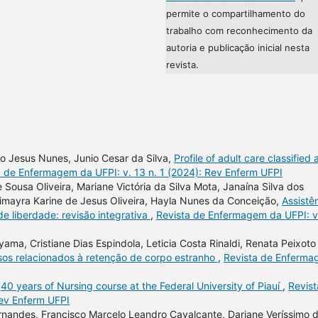
permite o compartilhamento do
trabalho com reconhecimento da
autoria e publicação inicial nesta
revista.
to Jesus Nunes, Junio Cesar da Silva,
Profile of adult care classified 
a de Enfermagem da UFPI: v. 13 n. 1 (2024): Rev Enferm UFPI
 Sousa Oliveira, Mariane Victória da Silva Mota, Janaína Silva dos
simayra Karine de Jesus Oliveira, Hayla Nunes da Conceição,
Assistê
e liberdade: revisão integrativa
,
Revista de Enfermagem da UFPI: v
ama, Cristiane Dias Espindola, Leticia Costa Rinaldi, Renata Peixoto
os relacionados à retenção de corpo estranho
,
Revista de Enferm
,
40 years of Nursing course at the Federal University of Piauí
,
Revist
Rev Enferm UFPI
ernandes, Francisco Marcelo Leandro Cavalcante, Dariane Veríssimo 