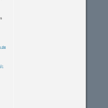
es
o de
5):