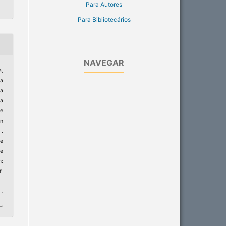
Para Autores
Para Bibliotecários
NAVEGAR
a,
na
la
a
de
in
 .
de
e
m:
f