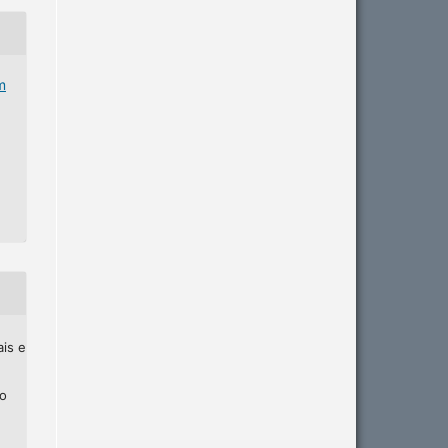
m
ais e
ho