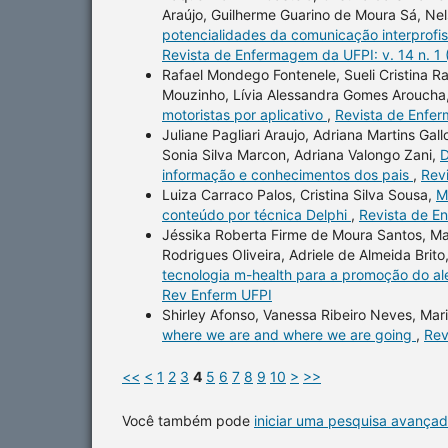
Araújo, Guilherme Guarino de Moura Sá, Nel
potencialidades da comunicação interprofis
Revista de Enfermagem da UFPI: v. 14 n. 1
Rafael Mondego Fontenele, Sueli Cristina R
Mouzinho, Lívia Alessandra Gomes Aroucha
motoristas por aplicativo
,
Revista de Enfer
Juliane Pagliari Araujo, Adriana Martins Gall
Sonia Silva Marcon, Adriana Valongo Zani,
D
informação e conhecimentos dos pais
,
Rev
Luiza Carraco Palos, Cristina Silva Sousa,
M
conteúdo por técnica Delphi
,
Revista de En
Jéssika Roberta Firme de Moura Santos, Ma
Rodrigues Oliveira, Adriele de Almeida Brito
tecnologia m-health para a promoção do a
Rev Enferm UFPI
Shirley Afonso, Vanessa Ribeiro Neves, Mari
where we are and where we are going
,
Rev
<<
<
1
2
3
4
5
6
7
8
9
10
>
>>
Você também pode
iniciar uma pesquisa avançad