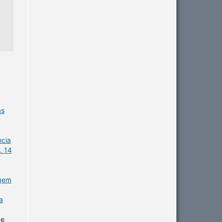
as
ncia
. 14
agem
a
de