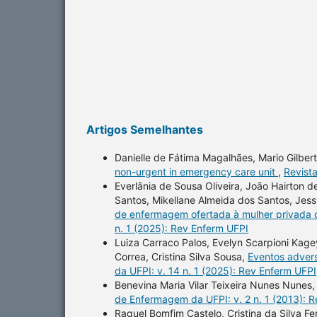
Artigos Semelhantes
Danielle de Fátima Magalhães, Mario Gilber
non-urgent in emergency care unit
,
Revist
Everlânia de Sousa Oliveira, João Hairton de
Santos, Mikellane Almeida dos Santos, Jes
de enfermagem ofertada à mulher privada d
n. 1 (2025): Rev Enferm UFPI
Luiza Carraco Palos, Evelyn Scarpioni Kagey
Correa, Cristina Silva Sousa,
Eventos advers
da UFPI: v. 14 n. 1 (2025): Rev Enferm UFPI
Benevina Maria Vilar Teixeira Nunes Nunes
de Enfermagem da UFPI: v. 2 n. 1 (2013): 
Raquel Bomfim Castelo, Cristina da Silva F