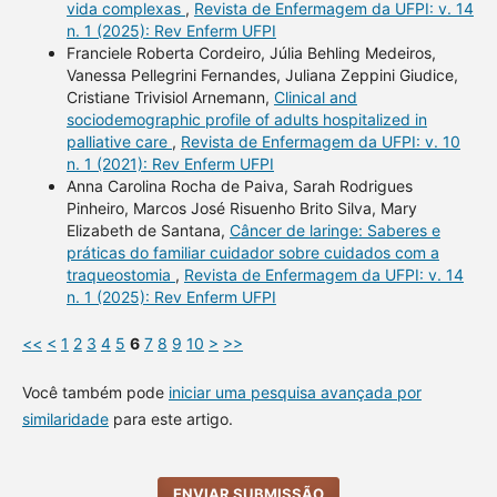
vida complexas
,
Revista de Enfermagem da UFPI: v. 14
n. 1 (2025): Rev Enferm UFPI
Franciele Roberta Cordeiro, Júlia Behling Medeiros,
Vanessa Pellegrini Fernandes, Juliana Zeppini Giudice,
Cristiane Trivisiol Arnemann,
Clinical and
sociodemographic profile of adults hospitalized in
palliative care
,
Revista de Enfermagem da UFPI: v. 10
n. 1 (2021): Rev Enferm UFPI
Anna Carolina Rocha de Paiva, Sarah Rodrigues
Pinheiro, Marcos José Risuenho Brito Silva, Mary
Elizabeth de Santana,
Câncer de laringe: Saberes e
práticas do familiar cuidador sobre cuidados com a
traqueostomia
,
Revista de Enfermagem da UFPI: v. 14
n. 1 (2025): Rev Enferm UFPI
<<
<
1
2
3
4
5
6
7
8
9
10
>
>>
Você também pode
iniciar uma pesquisa avançada por
similaridade
para este artigo.
ENVIAR SUBMISSÃO