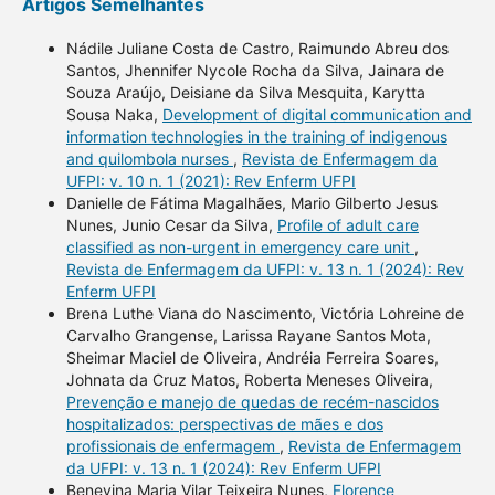
Artigos Semelhantes
Nádile Juliane Costa de Castro, Raimundo Abreu dos
Santos, Jhennifer Nycole Rocha da Silva, Jainara de
Souza Araújo, Deisiane da Silva Mesquita, Karytta
Sousa Naka,
Development of digital communication and
information technologies in the training of indigenous
and quilombola nurses
,
Revista de Enfermagem da
UFPI: v. 10 n. 1 (2021): Rev Enferm UFPI
Danielle de Fátima Magalhães, Mario Gilberto Jesus
Nunes, Junio Cesar da Silva,
Profile of adult care
classified as non-urgent in emergency care unit
,
Revista de Enfermagem da UFPI: v. 13 n. 1 (2024): Rev
Enferm UFPI
Brena Luthe Viana do Nascimento, Victória Lohreine de
Carvalho Grangense, Larissa Rayane Santos Mota,
Sheimar Maciel de Oliveira, Andréia Ferreira Soares,
Johnata da Cruz Matos, Roberta Meneses Oliveira,
Prevenção e manejo de quedas de recém-nascidos
hospitalizados: perspectivas de mães e dos
profissionais de enfermagem
,
Revista de Enfermagem
da UFPI: v. 13 n. 1 (2024): Rev Enferm UFPI
Benevina Maria Vilar Teixeira Nunes,
Florence