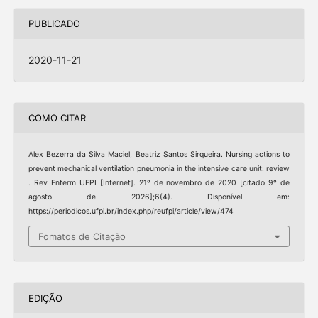
PUBLICADO
2020-11-21
COMO CITAR
Alex Bezerra da Silva Maciel, Beatriz Santos Sirqueira. Nursing actions to
prevent mechanical ventilation pneumonia in the intensive care unit: review
. Rev Enferm UFPI [Internet]. 21º de novembro de 2020 [citado 9º de
agosto de 2026];6(4). Disponível em:
https://periodicos.ufpi.br/index.php/reufpi/article/view/474
Fomatos de Citação
EDIÇÃO