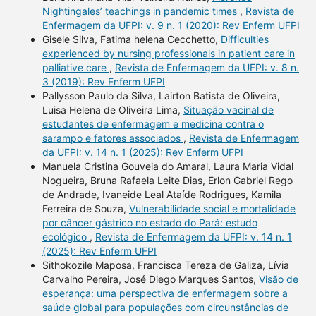
Nightingales’ teachings in pandemic times
,
Revista de
Enfermagem da UFPI: v. 9 n. 1 (2020): Rev Enferm UFPI
Gisele Silva, Fatima helena Cecchetto,
Difficulties
experienced by nursing professionals in patient care in
palliative care
,
Revista de Enfermagem da UFPI: v. 8 n.
3 (2019): Rev Enferm UFPI
Pallysson Paulo da Silva, Lairton Batista de Oliveira,
Luisa Helena de Oliveira Lima,
Situação vacinal de
estudantes de enfermagem e medicina contra o
sarampo e fatores associados
,
Revista de Enfermagem
da UFPI: v. 14 n. 1 (2025): Rev Enferm UFPI
Manuela Cristina Gouveia do Amaral, Laura Maria Vidal
Nogueira, Bruna Rafaela Leite Dias, Erlon Gabriel Rego
de Andrade, Ivaneide Leal Ataíde Rodrigues, Kamila
Ferreira de Souza,
Vulnerabilidade social e mortalidade
por câncer gástrico no estado do Pará: estudo
ecológico
,
Revista de Enfermagem da UFPI: v. 14 n. 1
(2025): Rev Enferm UFPI
Sithokozile Maposa, Francisca Tereza de Galiza, Lívia
Carvalho Pereira, José Diego Marques Santos,
Visão de
esperança: uma perspectiva de enfermagem sobre a
saúde global para populações com circunstâncias de