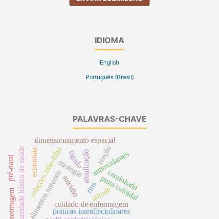
IDIOMA
English
Português (Brasil)
PALAVRAS-CHAVE
dimensionamento espacial
reação
relações mãe-filho
unidade básica de saúde
economia
fígado
atualização
antioxidantes
pré-natal
etiologia
caminhada
alimentos naturais
suicídio
prata coloidal
rins
atitude
autoimagem
cuidado de enfermagem
práticas interdisciplinares