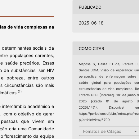
PUBLICADO
2025-06-18
cias de vida complexas na
 determinantes sociais da
COMO CITAR
ntre populações carentes,
de saúde precários. Essas
Maposa S, Galiza FT de, Pereira L
so de substâncias, ser HIV
Santos JDM. Visão de esperança: u
perspectiva de enfermagem sobre 
a e pobreza, entre outros
saúde global para populações co
 circunstâncias são mais
circunstâncias de vida complexas. R
(1)
imáticas.
Enferm UFPI [Internet]. 18º de junho 
2025 [citado 8º de agosto d
e intercâmbio acadêmico e
2026];14(1). Disponível em
 com o objetivo de gerar
https://periodicos.ufpi.br/index.php/reu
pi/article/view/6799
 pessoas que vivem em
ração cria uma Comunidade
Fomatos de Citação
, o florescimento da equipe