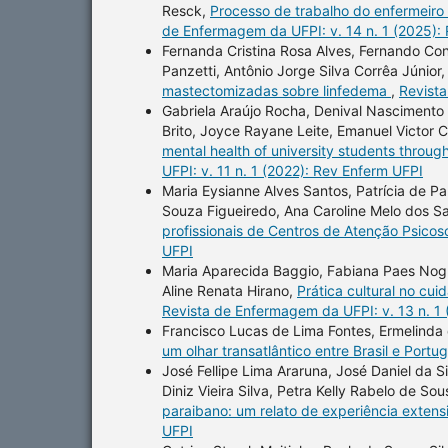
Resck,
Processo de trabalho do enfermeiro
de Enfermagem da UFPI: v. 14 n. 1 (2025):
Fernanda Cristina Rosa Alves, Fernando Co
Panzetti, Antônio Jorge Silva Corrêa Júnior
mastectomizadas sobre linfedema
,
Revista
Gabriela Araújo Rocha, Denival Nascimento 
Brito, Joyce Rayane Leite, Emanuel Victor
mental health of university students throug
UFPI: v. 11 n. 1 (2022): Rev Enferm UFPI
Maria Eysianne Alves Santos, Patrícia de Pau
Souza Figueiredo, Ana Caroline Melo dos Sa
profissionais de Centros de Atenção Psicos
UFPI
Maria Aparecida Baggio, Fabiana Paes Nogue
Aline Renata Hirano,
Prática cultural no cu
Revista de Enfermagem da UFPI: v. 13 n. 1
Francisco Lucas de Lima Fontes, Ermelinda
um olhar transatlântico entre Brasil e Portu
José Fellipe Lima Araruna, José Daniel da Si
Diniz Vieira Silva, Petra Kelly Rabelo de S
paraibano: um relato de experiência extens
UFPI