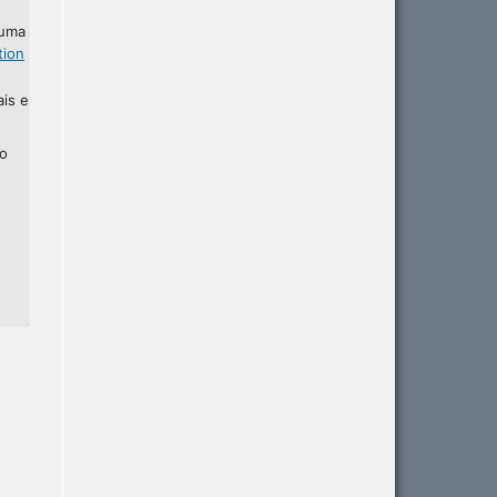
 uma
tion
ais e
ho