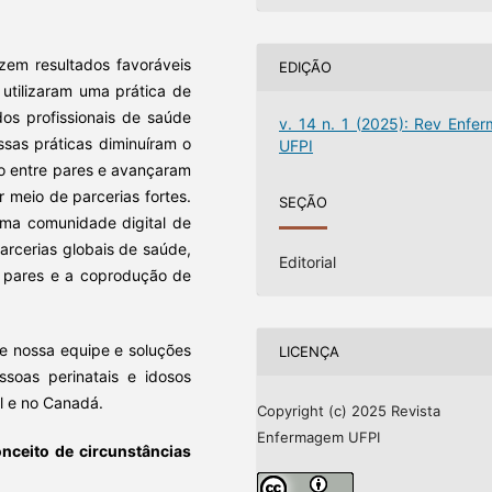
zem resultados favoráveis
EDIÇÃO
l. utilizaram uma prática de
os profissionais de saúde
v. 14 n. 1 (2025): Rev Enfer
ssas práticas diminuíram o
UFPI
ão entre pares e avançaram
r meio de parcerias fortes.
SEÇÃO
uma comunidade digital de
arcerias globais de saúde,
Editorial
e pares e a coprodução de
de nossa equipe e soluções
LICENÇA
oas perinatais e idosos
l e no Canadá.
Copyright (c) 2025 Revista
Enfermagem UFPI
nceito de circunstâncias
m