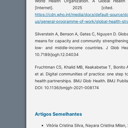
World Health Organization. A Global Health
[Internet]. 2025 [cited. A
https://cdn.who.int/media/docs/default-source/
us/general-programme-of-work/global-health-st
Silverstein A, Benson A, Gates C, Nguyen D. Glob
means for capacity and community strengthening f
low- and middle-income countries. J Glob Hea
10.7189/jogh.12.04034
Fruchtman CS, Khalid MB, Keakabetse T, Bonito 
et al. Digital communities of practice: one step 
health partnerships. BMJ Glob Health. BMJ Publis
DOI: 10.1136/bmjgh-2021-008174
Artigos Semelhantes
Vitória Cristina Silva, Nayara Cristina Mila