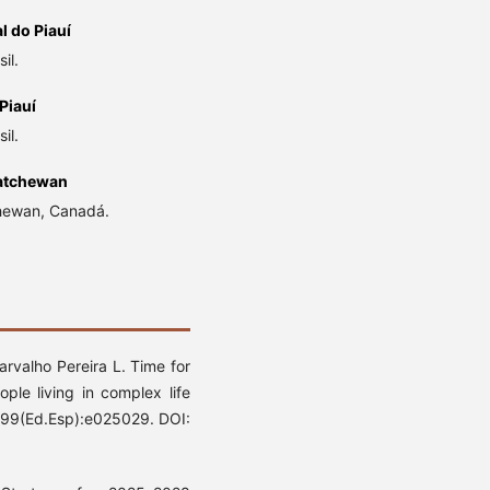
l do Piauí
il.
Piauí
il.
katchewan
chewan, Canadá.
rvalho Pereira L. Time for
ple living in complex life
;99(Ed.Esp):e025029. DOI: