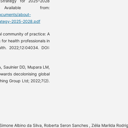
 Strategy for 2025–2028
vailable from:
documents/about-
rategy-2025-2028.pdf
al community of practice: A
or health professionals in
lth. 2022;12:04034. DOI:
A, Saulnier DD, Mupara LM,
towards decolonising global
hing Group Ltd; 2022;7(2).
n, Simone Albino da Silva, Roberta Seron Sanches , Zélia Marilda Rodri