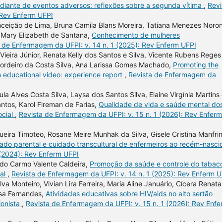
 diante de eventos adversos: reflexões sobre a segunda vítima
,
Revi
 Rev Enferm UFPI
nceição de Lima, Bruna Camila Blans Moreira, Tatiana Menezes Noro
, Mary Elizabeth de Santana,
Conhecimento de mulheres
 de Enfermagem da UFPI: v. 14 n. 1 (2025): Rev Enferm UFPI
Vieira Júnior, Renata Kelly dos Santos e Silva, Vicente Rubens Reges
 Cordeiro da Costa Silva, Ana Larissa Gomes Machado,
Promoting the
h educational video: experience report
,
Revista de Enfermagem da
la Alves Costa Silva, Laysa dos Santos Silva, Elaine Virgínia Martins
ntos, Karol Fireman de Farias,
Qualidade de vida e saúde mental do
ocial
,
Revista de Enfermagem da UFPI: v. 15 n. 1 (2026): Rev Enferm
ira Timoteo, Rosane Meire Munhak da Silva, Gisele Cristina Manfrini
idado parental e cuidado transcultural de enfermeiros ao recém-nasc
 (2024): Rev Enferm UFPI
 do Carmo Valente Caldeira,
Promoção da saúde e controle do tabac
gal
,
Revista de Enfermagem da UFPI: v. 14 n. 1 (2025): Rev Enferm U
lva Monteiro, Vivian Lira Ferreira, Maria Aline Januário, Cícera Renata
ousa Fernandes,
Atividades educativas sobre HIV/aids no alto sertão
ionista
,
Revista de Enfermagem da UFPI: v. 15 n. 1 (2026): Rev Enf