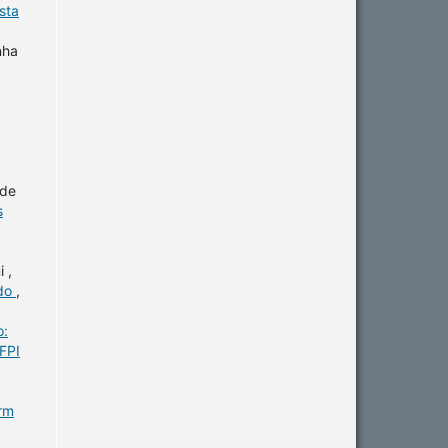
sta
nha
 de
s
 ,
ido
,
o:
FPI
erm