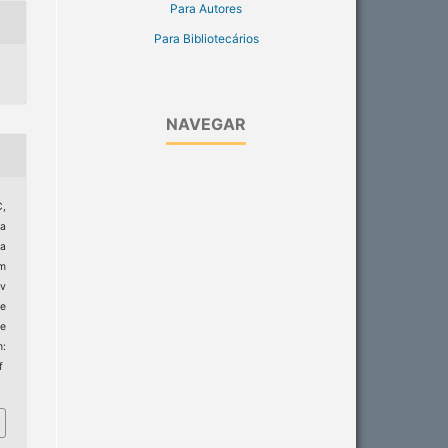
Para Autores
Para Bibliotecários
NAVEGAR
C,
ma
a
m
ev
de
e
:
f