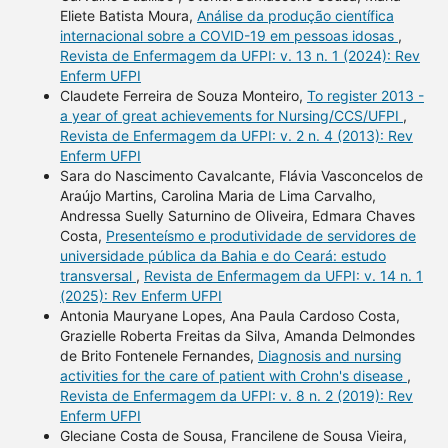
Eliete Batista Moura,
Análise da produção científica
internacional sobre a COVID-19 em pessoas idosas
,
Revista de Enfermagem da UFPI: v. 13 n. 1 (2024): Rev
Enferm UFPI
Claudete Ferreira de Souza Monteiro,
To register 2013 -
a year of great achievements for Nursing/CCS/UFPI
,
Revista de Enfermagem da UFPI: v. 2 n. 4 (2013): Rev
Enferm UFPI
Sara do Nascimento Cavalcante, Flávia Vasconcelos de
Araújo Martins, Carolina Maria de Lima Carvalho,
Andressa Suelly Saturnino de Oliveira, Edmara Chaves
Costa,
Presenteísmo e produtividade de servidores de
universidade pública da Bahia e do Ceará: estudo
transversal
,
Revista de Enfermagem da UFPI: v. 14 n. 1
(2025): Rev Enferm UFPI
Antonia Mauryane Lopes, Ana Paula Cardoso Costa,
Grazielle Roberta Freitas da Silva, Amanda Delmondes
de Brito Fontenele Fernandes,
Diagnosis and nursing
activities for the care of patient with Crohn's disease
,
Revista de Enfermagem da UFPI: v. 8 n. 2 (2019): Rev
Enferm UFPI
Gleciane Costa de Sousa, Francilene de Sousa Vieira,