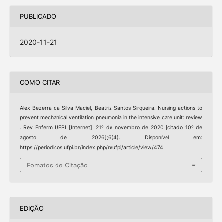
PUBLICADO
2020-11-21
COMO CITAR
Alex Bezerra da Silva Maciel, Beatriz Santos Sirqueira. Nursing actions to
prevent mechanical ventilation pneumonia in the intensive care unit: review
. Rev Enferm UFPI [Internet]. 21º de novembro de 2020 [citado 10º de
agosto de 2026];6(4). Disponível em:
https://periodicos.ufpi.br/index.php/reufpi/article/view/474
Fomatos de Citação
EDIÇÃO