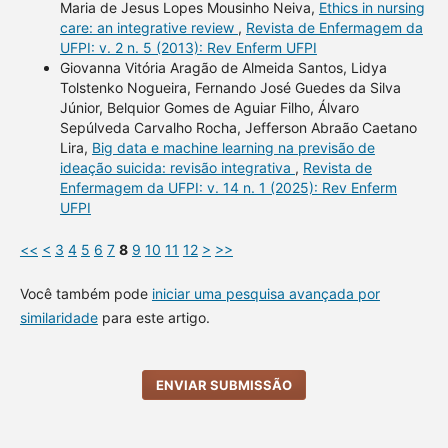
Maria de Jesus Lopes Mousinho Neiva,
Ethics in nursing
care: an integrative review
,
Revista de Enfermagem da
UFPI: v. 2 n. 5 (2013): Rev Enferm UFPI
Giovanna Vitória Aragão de Almeida Santos, Lidya
Tolstenko Nogueira, Fernando José Guedes da Silva
Júnior, Belquior Gomes de Aguiar Filho, Álvaro
Sepúlveda Carvalho Rocha, Jefferson Abraão Caetano
Lira,
Big data e machine learning na previsão de
ideação suicida: revisão integrativa
,
Revista de
Enfermagem da UFPI: v. 14 n. 1 (2025): Rev Enferm
UFPI
<<
<
3
4
5
6
7
8
9
10
11
12
>
>>
Você também pode
iniciar uma pesquisa avançada por
similaridade
para este artigo.
ENVIAR SUBMISSÃO