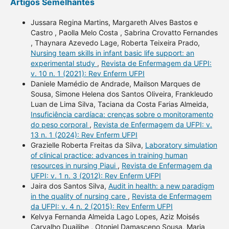
Artigos Semelhantes
Jussara Regina Martins, Margareth Alves Bastos e
Castro , Paolla Melo Costa , Sabrina Crovatto Fernandes
, Thaynara Azevedo Lage, Roberta Teixeira Prado,
Nursing team skills in infant basic life support: an
experimental study
,
Revista de Enfermagem da UFPI:
v. 10 n. 1 (2021): Rev Enferm UFPI
Daniele Mamédio de Andrade, Mailson Marques de
Sousa, Simone Helena dos Santos Oliveira, Frankleudo
Luan de Lima Silva, Taciana da Costa Farias Almeida,
Insuficiência cardíaca: crenças sobre o monitoramento
do peso corporal
,
Revista de Enfermagem da UFPI: v.
13 n. 1 (2024): Rev Enferm UFPI
Grazielle Roberta Freitas da Silva,
Laboratory simulation
of clinical practice: advances in training human
resources in nursing Piaui
,
Revista de Enfermagem da
UFPI: v. 1 n. 3 (2012): Rev Enferm UFPI
Jaira dos Santos Silva,
Audit in health: a new paradigm
in the quality of nursing care
,
Revista de Enfermagem
da UFPI: v. 4 n. 2 (2015): Rev Enferm UFPI
Kelvya Fernanda Almeida Lago Lopes, Aziz Moisés
Carvalho Duailibe , Otoniel Damasceno Sousa, Maria