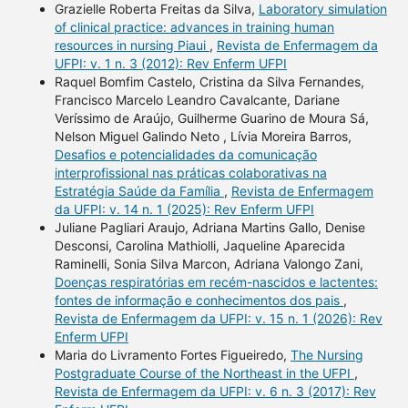
Grazielle Roberta Freitas da Silva,
Laboratory simulation
of clinical practice: advances in training human
resources in nursing Piaui
,
Revista de Enfermagem da
UFPI: v. 1 n. 3 (2012): Rev Enferm UFPI
Raquel Bomfim Castelo, Cristina da Silva Fernandes,
Francisco Marcelo Leandro Cavalcante, Dariane
Veríssimo de Araújo, Guilherme Guarino de Moura Sá,
Nelson Miguel Galindo Neto , Lívia Moreira Barros,
Desafios e potencialidades da comunicação
interprofissional nas práticas colaborativas na
Estratégia Saúde da Família
,
Revista de Enfermagem
da UFPI: v. 14 n. 1 (2025): Rev Enferm UFPI
Juliane Pagliari Araujo, Adriana Martins Gallo, Denise
Desconsi, Carolina Mathiolli, Jaqueline Aparecida
Raminelli, Sonia Silva Marcon, Adriana Valongo Zani,
Doenças respiratórias em recém-nascidos e lactentes:
fontes de informação e conhecimentos dos pais
,
Revista de Enfermagem da UFPI: v. 15 n. 1 (2026): Rev
Enferm UFPI
Maria do Livramento Fortes Figueiredo,
The Nursing
Postgraduate Course of the Northeast in the UFPI
,
Revista de Enfermagem da UFPI: v. 6 n. 3 (2017): Rev