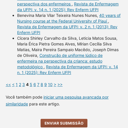
perspectiva dos enfermeiros
,
Revista de Enfermagem
da UFPI: v. 14 n. 1 (2025): Rev Enferm UFPI
Benevina Maria Vilar Teixeira Nunes Nunes,
40 years of
Nursing course at the Federal University of Piauí
,
Revista de Enfermagem da UFPI: v. 2 n. 1 (2013): Rev
Enferm UFPI
Cícera Shirley Carvalho da Silva, Leticia Matos Sousa,
Maria Érica Pietra Gomes Alves, Mírian Cecília Silva
Matias, Maira Pereira Sampaio Macêdo, Joseph Dimas
de Oliveira,
Construção de uniforme lúdico de
enfermeira na perspectiva da criança: estudo
metodológico
,
Revista de Enfermagem da UFPI: v. 14
n. 1 (2025): Rev Enferm UFPI
<<
<
1
2
3
4
5
6
7
8
9
10
>
>>
Você também pode
iniciar uma pesquisa avançada por
similaridade
para este artigo.
ENVIAR SUBMISSÃO