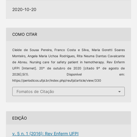
2020-10-20
COMO CITAR
Cleide de Sousa Pereira, Franco Costa e Silva, Maria Goretti Soares
Monteiro, Angela Maria Uchoa Rodrigues, Rita Neuma Dantas Cavalcante
de Abreu. Nursing care for safety patient in hemotherapy. Rev Enferm
UFPI [Internet]. 20º de outubro de 2020 [citado 9º de agosto de
2026];5(1). Disponível em:
https://periodicos.ufpi.br/index.php/reufpi/article/view/330
Fomatos de Citação
EDIÇÃO
v. 5 n. 1 (2016): Rev Enferm UFPI