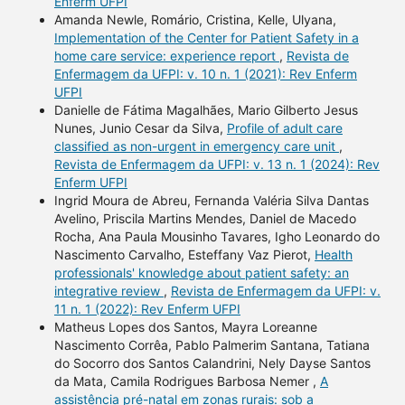
Enferm UFPI
Amanda Newle, Romário, Cristina, Kelle, Ulyana,
Implementation of the Center for Patient Safety in a
home care service: experience report
,
Revista de
Enfermagem da UFPI: v. 10 n. 1 (2021): Rev Enferm
UFPI
Danielle de Fátima Magalhães, Mario Gilberto Jesus
Nunes, Junio Cesar da Silva,
Profile of adult care
classified as non-urgent in emergency care unit
,
Revista de Enfermagem da UFPI: v. 13 n. 1 (2024): Rev
Enferm UFPI
Ingrid Moura de Abreu, Fernanda Valéria Silva Dantas
Avelino, Priscila Martins Mendes, Daniel de Macedo
Rocha, Ana Paula Mousinho Tavares, Igho Leonardo do
Nascimento Carvalho, Esteffany Vaz Pierot,
Health
professionals' knowledge about patient safety: an
integrative review
,
Revista de Enfermagem da UFPI: v.
11 n. 1 (2022): Rev Enferm UFPI
Matheus Lopes dos Santos, Mayra Loreanne
Nascimento Corrêa, Pablo Palmerim Santana, Tatiana
do Socorro dos Santos Calandrini, Nely Dayse Santos
da Mata, Camila Rodrigues Barbosa Nemer ,
A
assistência pré-natal em zonas rurais: sob a