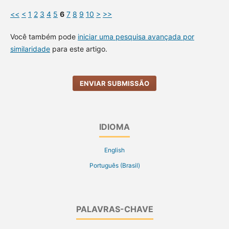
<<
<
1
2
3
4
5
6
7
8
9
10
>
>>
Você também pode
iniciar uma pesquisa avançada por
similaridade
para este artigo.
ENVIAR SUBMISSÃO
IDIOMA
English
Português (Brasil)
PALAVRAS-CHAVE