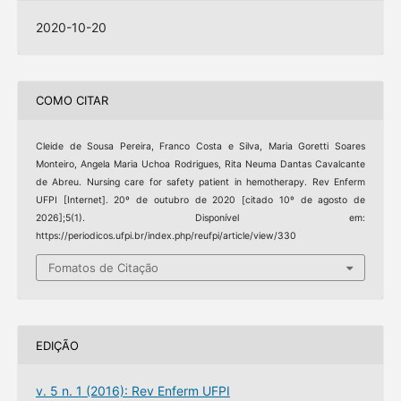
2020-10-20
COMO CITAR
Cleide de Sousa Pereira, Franco Costa e Silva, Maria Goretti Soares
Monteiro, Angela Maria Uchoa Rodrigues, Rita Neuma Dantas Cavalcante
de Abreu. Nursing care for safety patient in hemotherapy. Rev Enferm
UFPI [Internet]. 20º de outubro de 2020 [citado 10º de agosto de
2026];5(1). Disponível em:
https://periodicos.ufpi.br/index.php/reufpi/article/view/330
Fomatos de Citação
EDIÇÃO
v. 5 n. 1 (2016): Rev Enferm UFPI