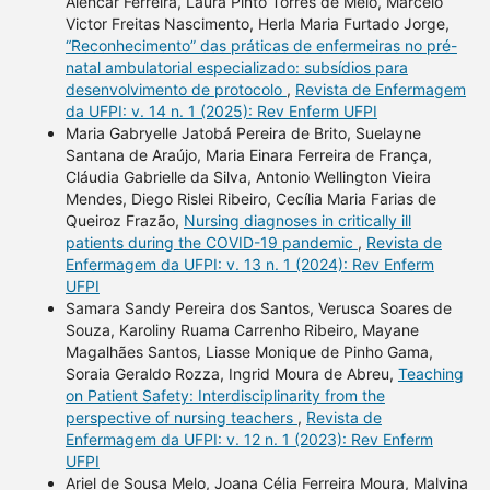
Alencar Ferreira, Laura Pinto Torres de Melo, Marcelo
Victor Freitas Nascimento, Herla Maria Furtado Jorge,
“Reconhecimento” das práticas de enfermeiras no pré-
natal ambulatorial especializado: subsídios para
desenvolvimento de protocolo
,
Revista de Enfermagem
da UFPI: v. 14 n. 1 (2025): Rev Enferm UFPI
Maria Gabryelle Jatobá Pereira de Brito, Suelayne
Santana de Araújo, Maria Einara Ferreira de França,
Cláudia Gabrielle da Silva, Antonio Wellington Vieira
Mendes, Diego Rislei Ribeiro, Cecília Maria Farias de
Queiroz Frazão,
Nursing diagnoses in critically ill
patients during the COVID-19 pandemic
,
Revista de
Enfermagem da UFPI: v. 13 n. 1 (2024): Rev Enferm
UFPI
Samara Sandy Pereira dos Santos, Verusca Soares de
Souza, Karoliny Ruama Carrenho Ribeiro, Mayane
Magalhães Santos, Liasse Monique de Pinho Gama,
Soraia Geraldo Rozza, Ingrid Moura de Abreu,
Teaching
on Patient Safety: Interdisciplinarity from the
perspective of nursing teachers
,
Revista de
Enfermagem da UFPI: v. 12 n. 1 (2023): Rev Enferm
UFPI
Ariel de Sousa Melo, Joana Célia Ferreira Moura, Malvina