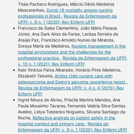
Thais Pacheco Rodrigues, Márcio Dênis Medeiros
Mascarenhas,
Covid-19 mortality among nursing
professionals in Brazil
,
Revista de Enfermagem da
UFPI: v. 9 n. 1 (2020): Rev Enferm UFPI
Francisco de Sales Clementino, João Mário Pessoa
Júnior, Ana Dark Aires de Farias, Larissa Ferreira de
Araújo Paz, Francisco Arnoldo Nunes de Miranda,
Soraya Maria de Medeiros,
Nursing management in the
hospital environment and the challenges for the
professional practice
,
Revista de Enfermagem da UFPI:
v. 10 n. 1 (2021): Rev Enferm UFPI
Kaio Vinícius Paiva Albarado, Horácio Pires Medeiros,
Elizabeth Teixeira,
Acting child nursing care with
osteosarcoma and Ewing's sarcoma: experience report
,
Revista de Enfermagem da UFPI: v. 4 n. 4 (2015): Rev
Enferm UFPI
Ingrid Moura de Abreu, Priscila Martins Mendes, Ana
Paula Mousinho Tavares, Fernanda Valéria Silva Dantas
Avelino, Lidya Tolstenko Nogueira, Silvana Santiago da
Rocha,
Reflective analysis on patient safety in the
hospital context and primary care
,
Revista de
Enfermagem da UFPI: v. 9 n. 1 (2020): Rev Enferm UFPI