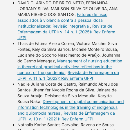
DAVID CLARINDO DE BRITO NETO, FERNANDA
LORRANY SILVA, MAILSON SILVA DE OLIVEIRA, ANA
MARIA RIBEIRO DOS SANTOS,
Fatores de risco
associados à violência contra a pessoa idosa
institucionalizada: Revisão integrativa
,
Revista de
Enfermagem da UFPI: v. 14 n. 1 (2025): Rev Enferm
UFPI
Thais de Fátima Aleixo Correa, Victoria Malcher Silva
Fontes, Kely da Silva Barros, Michele Monteiro Sousa,
Lucianne do Socorro Nascimento de Araújo, Jouhanna
do Carmo Menegaz,
Management of nursing education
in theoretical-practical activities: reflections in the
context of the pandemic
,
Revista de Enfermagem da
UFPI: v. 11 n. 1 (2022): Rev Enferm UFPI
Nádile Juliane Costa de Castro, Raimundo Abreu dos
Santos, Jhennifer Nycole Rocha da Silva, Jainara de
Souza Araújo, Deisiane da Silva Mesquita, Karytta
Sousa Naka,
Development of digital communication and
information technologies in the training of indigenous
and quilombola nurses
,
Revista de Enfermagem da
UFPI: v. 10 n. 1 (2021): Rev Enferm UFPI
Nathalia Karine Santos Carvalho, Ravena de Sousa