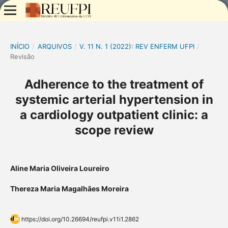
INÍCIO
/
ARQUIVOS
/
V. 11 N. 1 (2022): REV ENFERM UFPI
/
Revisão
Adherence to the treatment of
systemic arterial hypertension in
a cardiology outpatient clinic: a
scope review
Aline Maria Oliveira Loureiro
Thereza Maria Magalhães Moreira
https://doi.org/10.26694/reufpi.v11i1.2862