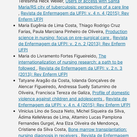
Teresinha Heck Weiller,
Users of access with Santa
Maria/RS city of tuberculosis: perspective of a care line
,
Revista de Enfermagem da UFPI: v. 4 n. 4 (2015): Rev
Enferm UFPI
Maria Eugênia de Lima Costa, Thiago Rodrigo Cruz
Farias, Paula Marciana Pinheiro de Oliveira,
Production
science in nursing: focus on pre-surgical care
,
Revista
de Enfermagem da UFPI: v. 2 n. 2 (2013): Rev Enferm
UFPI
Maria do Livramento Fortes Figueireido,
The
internationalization of nursing research: a path to be
followed
,
Revista de Enfermagem da UFPI: v. 2 n. 3
(2013): Rev Enferm UFPI
Tatyane Aragão da Costa, Iolanda Gonçalves de
Alencar Figueiredo, Andressa Suelly Saturnino de
Oliveira, Francisca Tereza de Galiza,
Profile of domestic
violence against children and adolescents
,
Revista de
Enfermagem da UFPI: v. 4 n. 4 (2015): Rev Enferm UFPI
Vinicius Lino de Souza Neto, Michel Siqueira da Silva,
Ádima KelleVeras de Lima, Altamiro Lucas Pamplona
Fernandes Gurgel, Ana Elza Oliveira de Mendonça,
Cristiane da Silva Costa,
Bone marrow transplantation:
nursing diagnosis in receivers
,
Revista de Enfermagem