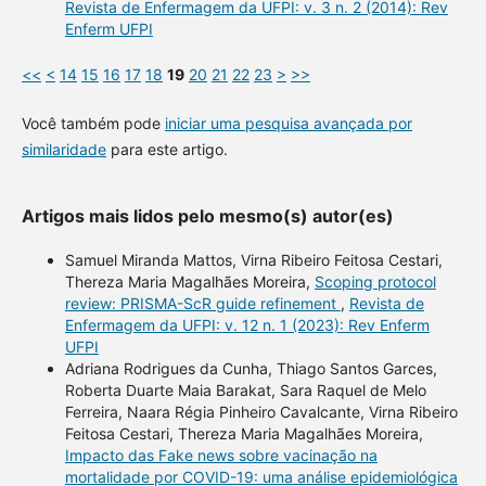
Revista de Enfermagem da UFPI: v. 3 n. 2 (2014): Rev
Enferm UFPI
<<
<
14
15
16
17
18
19
20
21
22
23
>
>>
Você também pode
iniciar uma pesquisa avançada por
similaridade
para este artigo.
Artigos mais lidos pelo mesmo(s) autor(es)
Samuel Miranda Mattos, Virna Ribeiro Feitosa Cestari,
Thereza Maria Magalhães Moreira,
Scoping protocol
review: PRISMA-ScR guide refinement
,
Revista de
Enfermagem da UFPI: v. 12 n. 1 (2023): Rev Enferm
UFPI
Adriana Rodrigues da Cunha, Thiago Santos Garces,
Roberta Duarte Maia Barakat, Sara Raquel de Melo
Ferreira, Naara Régia Pinheiro Cavalcante, Virna Ribeiro
Feitosa Cestari, Thereza Maria Magalhães Moreira,
Impacto das Fake news sobre vacinação na
mortalidade por COVID-19: uma análise epidemiológica