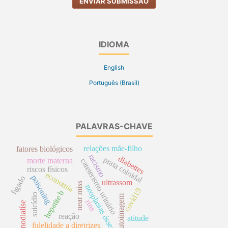
ENVIAR SUBMISSÃO
IDIOMA
English
Português (Brasil)
PALAVRAS-CHAVE
relações mãe-filho
fatores biológicos
racismo
diabettes
prata coloidal
morte materna
cateterismo urinário
riscos físicos
economia
poisoning
fígado
ultrassom
near miss
neoplasias ósseas
covid19
hepatite b
suicídio
autoimagem
rins
hemodialíse
reação
atitude
fidelidade a diretrizes