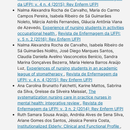
da UFPI: v. 4 n. 4 (2015): Rev Enferm UFPI
Nalma Alexandra Rocha de Carvalho, Maria do Carmo
Campos Pereira, Isabela Ribeiro de Sá Guimarães
Noleto, Márcia Astrês Fernandes, Gláucia Antônia Viana
de Azevedo,
Experience of nursing students in activities
occupational health
,
Revista de Enfermagem da UFPI:
v. 5 n. 2 (2016): Rev Enferm UFPI
Nalma Alexandra Rocha de Carvalho, Isabela Ribeiro de
Sá Guimarães Nolêto, José Diego Marques Santos,
Claudia Daniella Avelino Vasconcelos Benício, Sandra
Marina Gonçalves Bezerra, Maria Helena Barros Araújo
Luz,
Experiences of nursing students in an academic
league of stomatherapy
,
Revista de Enfermagem da
UFPI: v. 4 n. 4 (2015): Rev Enferm UFPI
Ana Carolina Brunatto Falchetti, Karine Mattos, Sabrina
da Silva, Greisse da Silveira Maissiat,
The
systematization nursing care in practice nurses in
mental health: integrative review
,
Revista de
Enfermagem da UFPI: v. 3 n. 2 (2014): Rev Enferm UFPI
Ruth Samara Sousa Araújo, Andréia Alves de Sena Silva,
Ariane Gomes dos Santos, Jéssica Pereira Costa,
Institutionalized Elderly: Clinical and Functional Profile
,