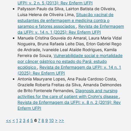
UFPI: v. 2 n. 5 (2013): Rev Enferm UFPI
Pallysson Paulo da Silva, Lairton Batista de Oliveira,
Luisa Helena de Oliveira Lima,
Situação vacinal de
estudantes de enfermagem e medicina contra o
sarampo e fatores associados
,
Revista de Enfermagem
da UFPI: v. 14 n. 1 (2025): Rev Enferm UFPI
Manuela Cristina Gouveia do Amaral, Laura Maria Vidal
Nogueira, Bruna Rafaela Leite Dias, Erlon Gabriel Rego
de Andrade, Ivaneide Leal Ataíde Rodrigues, Kamila
Ferreira de Souza,
Vulnerabilidade social e mortalidade
por câncer gástrico no estado do Pará: estudo
ecológico
,
Revista de Enfermagem da UFPI: v. 14 n. 1
(2025): Rev Enferm UFPI
Antonia Mauryane Lopes, Ana Paula Cardoso Costa,
Grazielle Roberta Freitas da Silva, Amanda Delmondes
de Brito Fontenele Fernandes,
Diagnosis and nursing
activities for the care of patient with Crohn's disease
,
Revista de Enfermagem da UFPI: v. 8 n. 2 (2019): Rev
Enferm UFPI
<<
<
1
2
3
4
5
6
7
8
9
10
>
>>