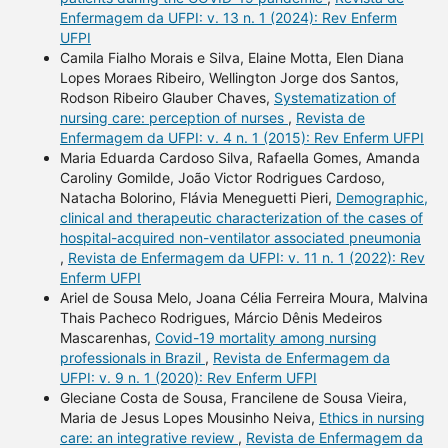
Enfermagem da UFPI: v. 13 n. 1 (2024): Rev Enferm
UFPI
Camila Fialho Morais e Silva, Elaine Motta, Elen Diana
Lopes Moraes Ribeiro, Wellington Jorge dos Santos,
Rodson Ribeiro Glauber Chaves,
Systematization of
nursing care: perception of nurses
,
Revista de
Enfermagem da UFPI: v. 4 n. 1 (2015): Rev Enferm UFPI
Maria Eduarda Cardoso Silva, Rafaella Gomes, Amanda
Caroliny Gomilde, João Victor Rodrigues Cardoso,
Natacha Bolorino, Flávia Meneguetti Pieri,
Demographic,
clinical and therapeutic characterization of the cases of
hospital-acquired non-ventilator associated pneumonia
,
Revista de Enfermagem da UFPI: v. 11 n. 1 (2022): Rev
Enferm UFPI
Ariel de Sousa Melo, Joana Célia Ferreira Moura, Malvina
Thais Pacheco Rodrigues, Márcio Dênis Medeiros
Mascarenhas,
Covid-19 mortality among nursing
professionals in Brazil
,
Revista de Enfermagem da
UFPI: v. 9 n. 1 (2020): Rev Enferm UFPI
Gleciane Costa de Sousa, Francilene de Sousa Vieira,
Maria de Jesus Lopes Mousinho Neiva,
Ethics in nursing
care: an integrative review
,
Revista de Enfermagem da