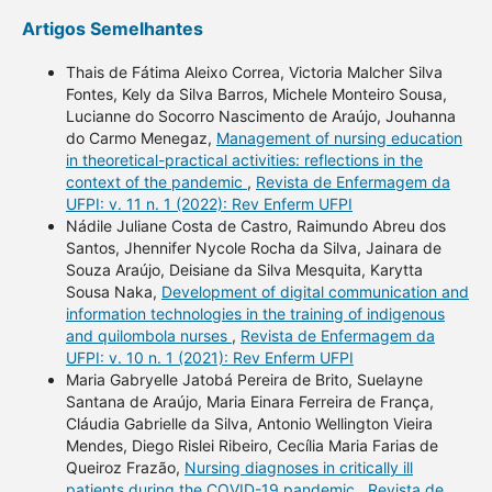
Artigos Semelhantes
Thais de Fátima Aleixo Correa, Victoria Malcher Silva
Fontes, Kely da Silva Barros, Michele Monteiro Sousa,
Lucianne do Socorro Nascimento de Araújo, Jouhanna
do Carmo Menegaz,
Management of nursing education
in theoretical-practical activities: reflections in the
context of the pandemic
,
Revista de Enfermagem da
UFPI: v. 11 n. 1 (2022): Rev Enferm UFPI
Nádile Juliane Costa de Castro, Raimundo Abreu dos
Santos, Jhennifer Nycole Rocha da Silva, Jainara de
Souza Araújo, Deisiane da Silva Mesquita, Karytta
Sousa Naka,
Development of digital communication and
information technologies in the training of indigenous
and quilombola nurses
,
Revista de Enfermagem da
UFPI: v. 10 n. 1 (2021): Rev Enferm UFPI
Maria Gabryelle Jatobá Pereira de Brito, Suelayne
Santana de Araújo, Maria Einara Ferreira de França,
Cláudia Gabrielle da Silva, Antonio Wellington Vieira
Mendes, Diego Rislei Ribeiro, Cecília Maria Farias de
Queiroz Frazão,
Nursing diagnoses in critically ill
patients during the COVID-19 pandemic
,
Revista de