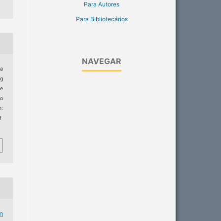
Para Autores
Para Bibliotecários
NAVEGAR
 a
ng
de
to
:
f
m