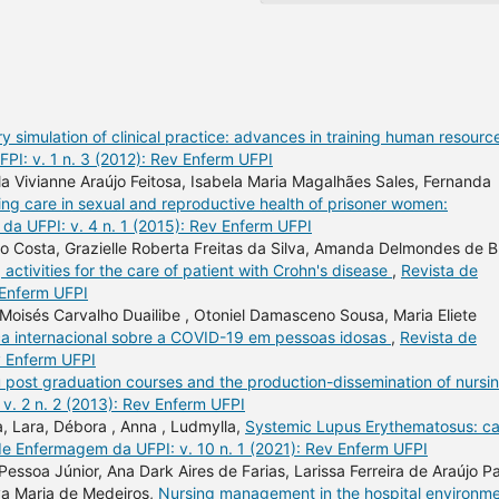
y simulation of clinical practice: advances in training human resource
I: v. 1 n. 3 (2012): Rev Enferm UFPI
la Vivianne Araújo Feitosa, Isabela Maria Magalhães Sales, Fernanda
ing care in sexual and reproductive health of prisoner women:
da UFPI: v. 4 n. 1 (2015): Rev Enferm UFPI
 Costa, Grazielle Roberta Freitas da Silva, Amanda Delmondes de Br
activities for the care of patient with Crohn's disease
,
Revista de
 Enferm UFPI
oisés Carvalho Duailibe , Otoniel Damasceno Sousa, Maria Eliete
ica internacional sobre a COVID-19 em pessoas idosas
,
Revista de
v Enferm UFPI
u post graduation courses and the production-dissemination of nursi
v. 2 n. 2 (2013): Rev Enferm UFPI
a, Lara, Débora , Anna , Ludmylla,
Systemic Lupus Erythematosus: c
de Enfermagem da UFPI: v. 10 n. 1 (2021): Rev Enferm UFPI
essoa Júnior, Ana Dark Aires de Farias, Larissa Ferreira de Araújo P
ya Maria de Medeiros,
Nursing management in the hospital environm