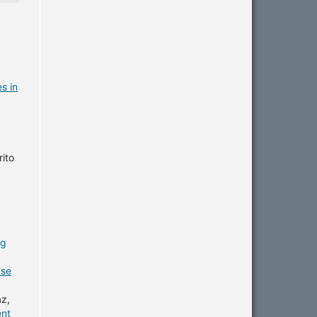
s in
ito
ng
ase
az,
ent