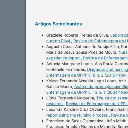
Artigos Semelhantes
Grazielle Roberta Freitas da Silva,
Laborator
nursing Piaui
,
Revista de Enfermagem da UFP
Augusto Cezar Antunes de Araujo Filho, Kar
Maria de Jesus Sousa Pires de Moura,
Nurs
experience report
,
Revista de Enfermagem 
Antonia Mauryane Lopes, Ana Paula Cardoso
Fontenele Fernandes,
Diagnosis and nursing 
Enfermagem da UFPI: v. 8 n. 2 (2019): Rev
Kelvya Fernanda Almeida Lago Lopes, Aziz M
Batista Moura,
Análise da produção científ
Enfermagem da UFPI: v. 13 n. 1 (2024): Re
Lídya Tolstenko Nogueira,
The stricto sens
research
,
Revista de Enfermagem da UFPI: 
Lauanda Karoline Cruz Oliveira, Francidalm
report using the Nursing Process
,
Revista 
Francisco de Sales Clementino, João Mário P
Francisco Arnoldo Nunes de Miranda, Sora