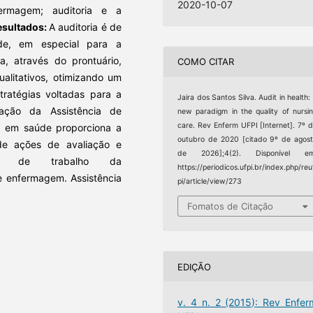
2020-10-07
ermagem; auditoria e a
esultados:
A auditoria é de
de, em especial para a
a, através do prontuário,
COMO CITAR
ualitativos, otimizando um
tratégias voltadas para a
Jaira dos Santos Silva. Audit in health:
ação da Assistência de
new paradigm in the quality of nursi
care. Rev Enferm UFPI [Internet]. 7º 
a em saúde proporciona a
outubro de 2020 [citado 9º de agos
de ações de avaliação e
de 2026];4(2). Disponível em
o de trabalho da
https://periodicos.ufpi.br/index.php/reu
de enfermagem. Assistência
pi/article/view/273
Fomatos de Citação
EDIÇÃO
v. 4 n. 2 (2015): Rev Enfer