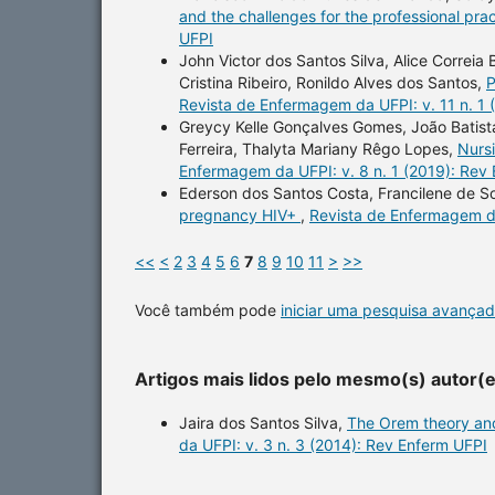
and the challenges for the professional pra
UFPI
John Victor dos Santos Silva, Alice Correi
Cristina Ribeiro, Ronildo Alves dos Santos,
P
Revista de Enfermagem da UFPI: v. 11 n. 1 
Greycy Kelle Gonçalves Gomes, João Batist
Ferreira, Thalyta Mariany Rêgo Lopes,
Nursi
Enfermagem da UFPI: v. 8 n. 1 (2019): Rev
Ederson dos Santos Costa, Francilene de So
pregnancy HIV+
,
Revista de Enfermagem da
<<
<
2
3
4
5
6
7
8
9
10
11
>
>>
Você também pode
iniciar uma pesquisa avançad
Artigos mais lidos pelo mesmo(s) autor(
Jaira dos Santos Silva,
The Orem theory and 
da UFPI: v. 3 n. 3 (2014): Rev Enferm UFPI