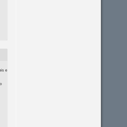
ais e
ho