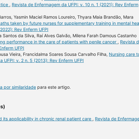
ctice
,
Revista de Enfermagem da UFPI: v. 10 n. 1 (2021): Rev Enferm
a Barros, Yasmin Maciel Ramos Loureiro, Thyara Maia Brandão, Mara
aths taken by future nurses for supplementary training in mental he
(2022): Rev Enferm UFPI
a Santos da Silva, Raí Alves Galvão, Milena Farah Damous Castanho
ng performance in the care of patients with penile cancer
,
Revista 
 Enferm UFPI
usa Vieira, Francidalma Soares Sousa Carvalho Filha,
Nursing care t
 UFPI: v. 2 n. 5 (2013): Rev Enferm UFPI
a por similaridade
para este artigo.
es)
its applicability in chronic renal patient care
,
Revista de Enfermag