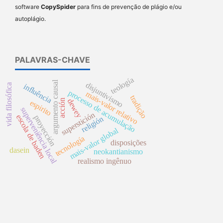
software
CopySpider
para fins de prevenção de plágio e/ou
autoplágio.
PALAVRAS-CHAVE
teología
argumento causal
disjuntivismo
influência
vida filosófica
processo de acumulação
mais-valor relativo
tradição
dewey
acción
espirito
superveniência local
superstición
escola de baden
proyección
religión
mais-valor global
tecnología
disposições
dasein
neokantianismo
realismo ingênuo