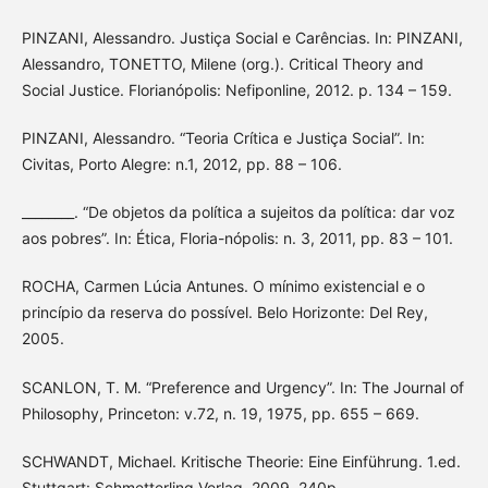
PINZANI, Alessandro. Justiça Social e Carências. In: PINZANI,
Alessandro, TONETTO, Milene (org.). Critical Theory and
Social Justice. Florianópolis: Nefiponline, 2012. p. 134 – 159.
PINZANI, Alessandro. “Teoria Crítica e Justiça Social”. In:
Civitas, Porto Alegre: n.1, 2012, pp. 88 – 106.
________. “De objetos da política a sujeitos da política: dar voz
aos pobres”. In: Ética, Floria-nópolis: n. 3, 2011, pp. 83 – 101.
ROCHA, Carmen Lúcia Antunes. O mínimo existencial e o
princípio da reserva do possível. Belo Horizonte: Del Rey,
2005.
SCANLON, T. M. “Preference and Urgency”. In: The Journal of
Philosophy, Princeton: v.72, n. 19, 1975, pp. 655 – 669.
SCHWANDT, Michael. Kritische Theorie: Eine Einführung. 1.ed.
Stuttgart: Schmetterling Verlag, 2009. 240p.