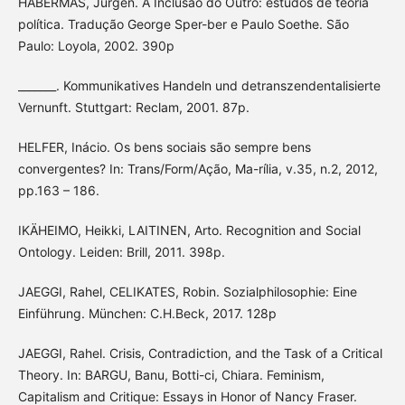
HABERMAS, Jürgen. A Inclusão do Outro: estudos de teoria
política. Tradução George Sper-ber e Paulo Soethe. São
Paulo: Loyola, 2002. 390p
_______. Kommunikatives Handeln und detranszendentalisierte
Vernunft. Stuttgart: Reclam, 2001. 87p.
HELFER, Inácio. Os bens sociais são sempre bens
convergentes? In: Trans/Form/Ação, Ma-rília, v.35, n.2, 2012,
pp.163 – 186.
IKÄHEIMO, Heikki, LAITINEN, Arto. Recognition and Social
Ontology. Leiden: Brill, 2011. 398p.
JAEGGI, Rahel, CELIKATES, Robin. Sozialphilosophie: Eine
Einführung. München: C.H.Beck, 2017. 128p
JAEGGI, Rahel. Crisis, Contradiction, and the Task of a Critical
Theory. In: BARGU, Banu, Botti-ci, Chiara. Feminism,
Capitalism and Critique: Essays in Honor of Nancy Fraser.