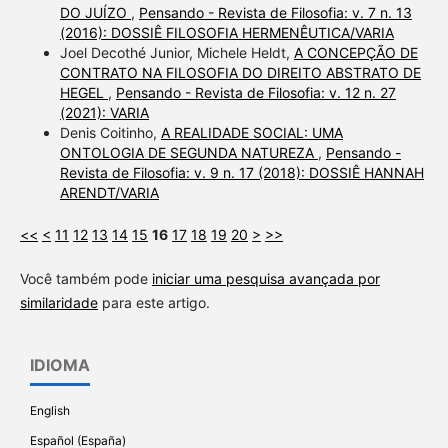
DO JUÍZO
,
Pensando - Revista de Filosofia: v. 7 n. 13
(2016): DOSSIÊ FILOSOFIA HERMENÊUTICA/VARIA
Joel Decothé Junior, Michele Heldt,
A CONCEPÇÃO DE
CONTRATO NA FILOSOFIA DO DIREITO ABSTRATO DE
HEGEL
,
Pensando - Revista de Filosofia: v. 12 n. 27
(2021): VARIA
Denis Coitinho,
A REALIDADE SOCIAL: UMA
ONTOLOGIA DE SEGUNDA NATUREZA
,
Pensando -
Revista de Filosofia: v. 9 n. 17 (2018): DOSSIÊ HANNAH
ARENDT/VARIA
<<
<
11
12
13
14
15
16
17
18
19
20
>
>>
Você também pode
iniciar uma pesquisa avançada por
similaridade
para este artigo.
IDIOMA
English
Español (España)