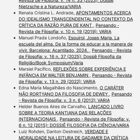
Revista de Filosofia: v. 14 n. 33 (2023): Dossiê
Nietzsche e a Natureza/VARIA
Renata Cristina L. Andrade,
APONTAMENTOS ACERCA
DO IDEALISMO TRANSCENDENTAL NO CONTEXTO DA
CRÍTICA DA RAZÃO PURA DE KANT
,
Pensando -
Revista de Filosofia: v. 10 n. 19 (2019): VARIA
Manuel Prada Londoño,
Esquirol, Josep Maria. La
escuela del alma. De la forma de educar a la manera de
vivir. Barcelona: Acantilado, 2024.
,
Pensando - Revista
de Filosofia: v. 16 n. 37 (2025): Dossiê Filosofia da
Religião/Book Symposium/Varia
Marsiel Pacífico,
REFLEXÕES SOBRE EXPERIÊNCIA E
INFÂNCIA EM WALTER BENJAMIN
,
Pensando - Revista
de Filosofia: v. 13 n. 29 (2022): VARIA
Edna Maria Magalhães do Nascimento,
O CARÁTER
NÃO RORTYANO DA FILOSOFIA DE DEWEY
,
Pensando
- Revista de Filosofia: v. 3 n. 6 (2012): VARIA
Helder Buenos Aires de Carvalho,
LANÇADO LIVRO
SOBRE A TEORIA KANTIANA DAS RELAÇÕES
INTERNACIONAIS
,
Pensando - Revista de Filosofia: v.
6 n. 12 (2015): DOSSIÊ FILOSOFIA DA CIÊNCIA/VARIA
Luiz Rohden, Danton Oestreich,
VERDADE E
MORALIDADE NA LEITURA DE GADAMER DA CRÍTICA