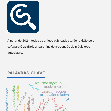
A partir de 2024, todos os artigos publicados terão revisão pelo
software
CopySpider
para fins de prevenção de plágio e/ou
autoplágio.
PALAVRAS-CHAVE
realismo ingênuo
religión
modernização
vida filosófica
tecnología
superveniência local
dasein
acción
processo de acumulação
superstición
mais-valor relativo
herança
dewey
influência
disjuntivismo
mais-valor global