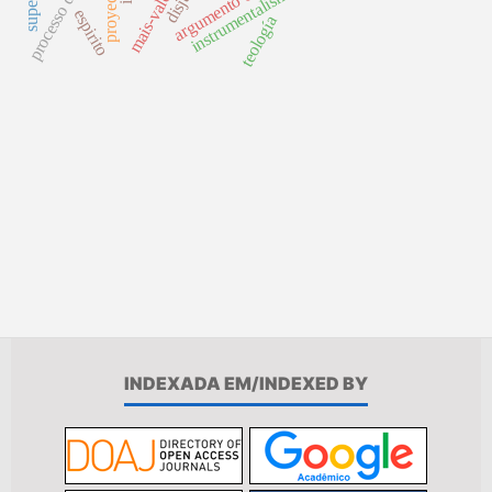
proyección
argumento causal
instrumentalismo
espirito
teología
INDEXADA EM/INDEXED BY