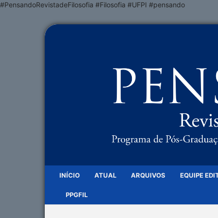
#PensandoRevistadeFilosofia #Filosofia #UFPI #pensando
INÍCIO
ATUAL
ARQUIVOS
EQUIPE EDI
PPGFIL