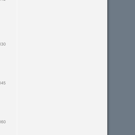
130
145
160