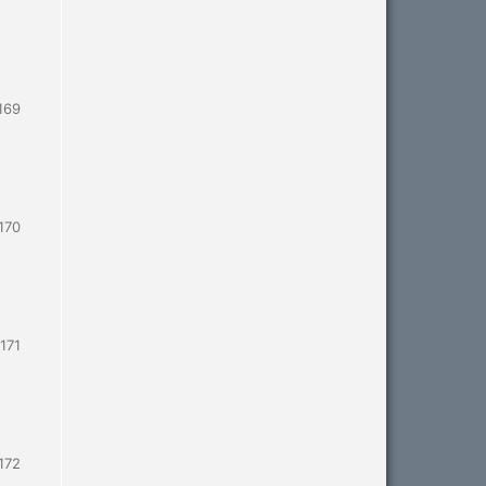
169
170
171
172