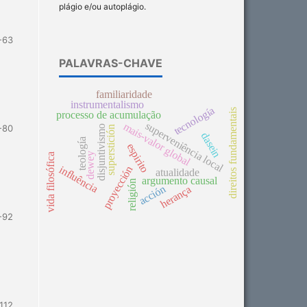
plágio e/ou autoplágio.
-63
PALAVRAS-CHAVE
familiaridade
instrumentalismo
tecnología
direitos fundamentais
processo de acumulação
superveniência local
mais-valor global
-80
disjuntivismo
superstición
dasein
teología
espirito
dewey
vida filosófica
influência
proyección
atualidade
argumento causal
religión
acción
herança
-92
112