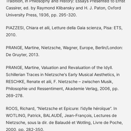
Tradition, in Philosophy and History: Essays Presented to Ernst
Cassirer, ed. by Raymond Klibansky and H. J. Paton, Oxford
University Press, 1936, pp. 295-320.
PIAZZESI, Chiara et alii, Letture della Gaia scienza, Pisa: ETS,
2010.
PRANGE, Martine, Nietzsche, Wagner, Europe, Berlin/London:
De Gruyter, 2013.
PRANGE, Martine, Valuation and Revaluation of the Idyll.
Schillerian Traces in Nietzsche's Early Musical Aesthetics, in
RESCHKE, Renate et alii, F. Nietzsche – zwischen Musik,
Philosophie und Ressentiment, Akademie Verlag, 2006, pp.
269-278.
ROOS, Richard, “Nietzsche et Epicure: l’idylle héroïque”. In
WOTLING, Patrick, BALAUDÉ, Jean-François, Lectures de
Nietzsche, sous la dir. de Balaudé et Wotling, Livre de Poche,
2000, pp. 282-350.