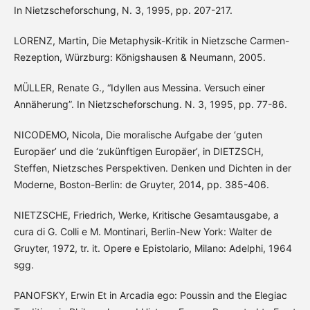
In Nietzscheforschung, N. 3, 1995, pp. 207-217.
LORENZ, Martin, Die Metaphysik-Kritik in Nietzsche Carmen-
Rezeption, Würzburg: Königshausen & Neumann, 2005.
MÜLLER, Renate G., “Idyllen aus Messina. Versuch einer
Annäherung”. In Nietzscheforschung. N. 3, 1995, pp. 77-86.
NICODEMO, Nicola, Die moralische Aufgabe der ‘guten
Europäer’ und die ‘zukünftigen Europäer’, in DIETZSCH,
Steffen, Nietzsches Perspektiven. Denken und Dichten in der
Moderne, Boston-Berlin: de Gruyter, 2014, pp. 385-406.
NIETZSCHE, Friedrich, Werke, Kritische Gesamtausgabe, a
cura di G. Colli e M. Montinari, Berlin-New York: Walter de
Gruyter, 1972, tr. it. Opere e Epistolario, Milano: Adelphi, 1964
sgg.
PANOFSKY, Erwin Et in Arcadia ego: Poussin and the Elegiac