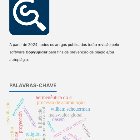
A partir de 2024, todos os artigos publicados terão revisão pelo
software
CopySpider
para fins de prevenção de plágio e/ou
autoplágio.
PALAVRAS-CHAVE
hermenêutica do si
tecnología
processo de acumulação
reavaliação
superstición
william scheuerman
argumento causal
influência
proyección
mais-valor global
mais-valor relativo
dasein
dewey
espirito
acción
tradição
religión
herança