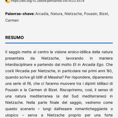
https://doi.org/10.26694/pensando.vol14i33.4578
Palavras-chave:
Arcadia, Natura, Nietzsche, Poussin, Bizet,
Carmen
RESUMO
Il saggio mette al centro la visione eroico-idillica della natura
presentata da Nietzsche, lavorando in maniera
interdisciplinare e partendo dal motto
Et in Arcadia Ego
. Che
cos’è l’Arcadia per Nietzsche, in particolare nei primi anni ’80,
quando scrive gli
Idilli di Messina
? Per rispondere, dipaneremo
una serie di fili, che ci faranno muovere tra i dipinti idilliaci di
Poussin e la Carmen di Bizet. Riscopriremo, così, il senso di
una natura mediterranea (e del Sud mediterraneo) in
Nietzsche. Nella parte finale del saggio, vedremo come
questo scenario – lungi dall’essere romanticheggiante o
utopico – serva a Nietzsche proprio per una forte