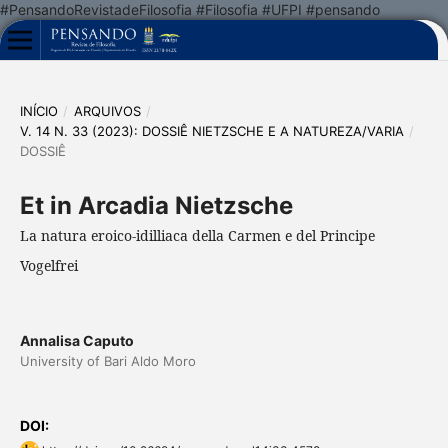
#PensandoRevistadeFilosofia #Filosofia #UFPI #pensando
INÍCIO
/
ARQUIVOS
/
V. 14 N. 33 (2023): DOSSIÊ NIETZSCHE E A NATUREZA/VARIA
/
DOSSIÊ
Et in Arcadia Nietzsche
La natura eroico-idilliaca della Carmen e del Principe
Vogelfrei
Annalisa Caputo
University of Bari Aldo Moro
DOI: