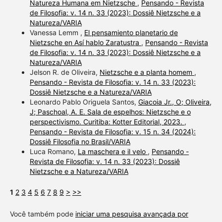
Natureza Humana em Nietzsche
,
Pensando - Revista
de Filosofia: v. 14 n. 33 (2023): Dossiê Nietzsche e a
Natureza/VARIA
Vanessa Lemm ,
El pensamiento planetario de
Nietzsche en Así hablo Zaratustra
,
Pensando - Revista
de Filosofia: v. 14 n. 33 (2023): Dossiê Nietzsche e a
Natureza/VARIA
Jelson R. de Oliveira,
Nietzsche e a planta homem
,
Pensando - Revista de Filosofia: v. 14 n. 33 (2023):
Dossiê Nietzsche e a Natureza/VARIA
Leonardo Pablo Origuela Santos,
Giacoia Jr., O; Oliveira,
J; Paschoal, A. E. Sala de espelhos: Nietzsche e o
perspectivismo. Curitiba: Kotter Editorial, 2023.
,
Pensando - Revista de Filosofia: v. 15 n. 34 (2024):
Dossiê Filosofia no Brasil/VARIA
Luca Romano,
La maschera e il velo
,
Pensando -
Revista de Filosofia: v. 14 n. 33 (2023): Dossiê
Nietzsche e a Natureza/VARIA
1
2
3
4
5
6
7
8
9
>
>>
Você também pode
iniciar uma pesquisa avançada por