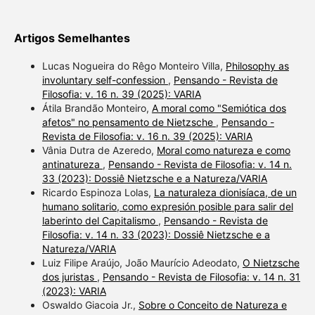
Artigos Semelhantes
Lucas Nogueira do Rêgo Monteiro Villa,
Philosophy as
involuntary self-confession
,
Pensando - Revista de
Filosofia: v. 16 n. 39 (2025): VARIA
Átila Brandão Monteiro,
A moral como "Semiótica dos
afetos" no pensamento de Nietzsche
,
Pensando -
Revista de Filosofia: v. 16 n. 39 (2025): VARIA
Vânia Dutra de Azeredo,
Moral como natureza e como
antinatureza
,
Pensando - Revista de Filosofia: v. 14 n.
33 (2023): Dossiê Nietzsche e a Natureza/VARIA
Ricardo Espinoza Lolas,
La naturaleza dionisíaca, de un
humano solitario, como expresión posible para salir del
laberinto del Capitalismo
,
Pensando - Revista de
Filosofia: v. 14 n. 33 (2023): Dossiê Nietzsche e a
Natureza/VARIA
Luiz Filipe Araújo, João Maurício Adeodato,
O Nietzsche
dos juristas
,
Pensando - Revista de Filosofia: v. 14 n. 31
(2023): VARIA
Oswaldo Giacoia Jr.,
Sobre o Conceito de Natureza e