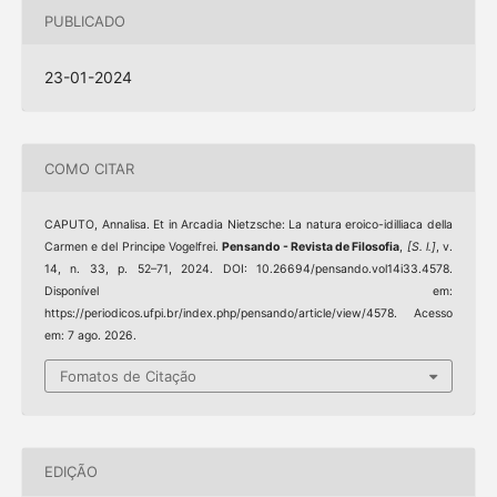
PUBLICADO
23-01-2024
COMO CITAR
CAPUTO, Annalisa. Et in Arcadia Nietzsche: La natura eroico-idilliaca della
Carmen e del Principe Vogelfrei.
Pensando - Revista de Filosofia
,
[S. l.]
, v.
14, n. 33, p. 52–71, 2024. DOI: 10.26694/pensando.vol14i33.4578.
Disponível em:
https://periodicos.ufpi.br/index.php/pensando/article/view/4578. Acesso
em: 7 ago. 2026.
Fomatos de Citação
EDIÇÃO