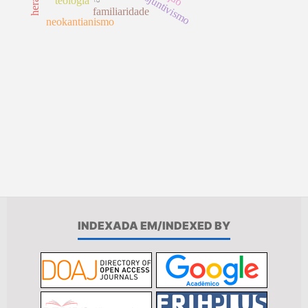
disjuntivismo
teología
familiaridade
neokantianismo
INDEXADA EM/INDEXED BY