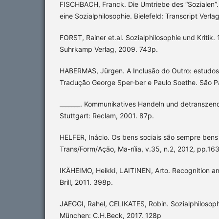
FISCHBACH, Franck. Die Umtriebe des “Sozialen”. I
eine Sozialphilosophie. Bielefeld: Transcript Verlag
FORST, Rainer et.al. Sozialphilosophie und Kritik.
Suhrkamp Verlag, 2009. 743p.
HABERMAS, Jürgen. A Inclusão do Outro: estudos d
Tradução George Sper-ber e Paulo Soethe. São P
_______. Kommunikatives Handeln und detranszende
Stuttgart: Reclam, 2001. 87p.
HELFER, Inácio. Os bens sociais são sempre bens
Trans/Form/Ação, Ma-rília, v.35, n.2, 2012, pp.163
IKÄHEIMO, Heikki, LAITINEN, Arto. Recognition an
Brill, 2011. 398p.
JAEGGI, Rahel, CELIKATES, Robin. Sozialphilosoph
München: C.H.Beck, 2017. 128p