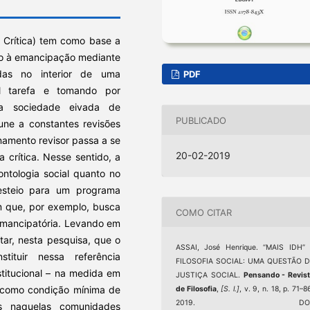
a Crítica) tem como base a
ção à emancipação mediante
idas no interior de uma
PDF
l tarefa e tomando por
a sociedade eivada de
PUBLICADO
une a constantes revisões
namento revisor passa a se
20-02-2019
 crítica. Nesse sentido, a
 ontologia social quanto no
 esteio para um programa
m que, por exemplo, busca
COMO CITAR
oemancipatória. Levando em
tar, nesta pesquisa, que o
ASSAI, José Henrique. “MAIS IDH”
ituir nessa referência
FILOSOFIA SOCIAL: UMA QUESTÃO D
stitucional – na medida em
JUSTIÇA SOCIAL.
Pensando - Revis
s como condição mínima de
de Filosofia
,
[S. l.]
, v. 9, n. 18, p. 71–8
2019. DOI
es naquelas comunidades