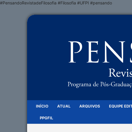
#PensandoRevistadeFilosofia #Filosofia #UFPI #pensando
INÍCIO
ATUAL
ARQUIVOS
EQUIPE EDI
PPGFIL