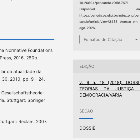
10.26694/pensando.v9i18.7671.
Disponível em
https://periodicos.ufpi.br/index.php/pe
sando/article/view/3453. Acesso em:
ago. 2026.
Fomatos de Citação
the Normative Foundations
 Press, 2016. 280p.
EDIÇÃO
alar da atualidade da
. 30, 2010, pp. 9 – 24.
v. 9 n. 18 (2018): DOSSI
TEORIAS DA JUSTIÇA 
 Gesellschaftstheorie:
DEMOCRACIA/VARIA
ie. Stuttgart: Springer
SEÇÃO
tuttgart: Reclam, 2007.
DOSSIÊ