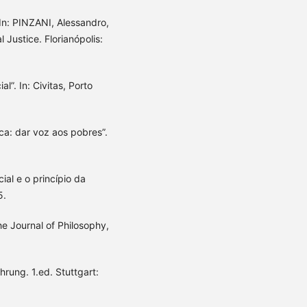
In: PINZANI, Alessandro,
 Justice. Florianópolis:
l”. In: Civitas, Porto
tica: dar voz aos pobres”.
al e o princípio da
5.
e Journal of Philosophy,
rung. 1.ed. Stuttgart: