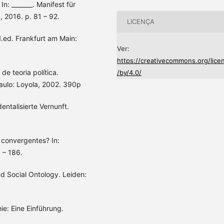
n: _______. Manifest für
, 2016. p. 81 – 92.
LICENÇA
 1.ed. Frankfurt am Main:
Ver:
https://creativecommons.org/lice
e teoria política.
/by/4.0/
aulo: Loyola, 2002. 390p
ntalisierte Vernunft.
 convergentes? In:
 – 186.
d Social Ontology. Leiden:
ie: Eine Einführung.