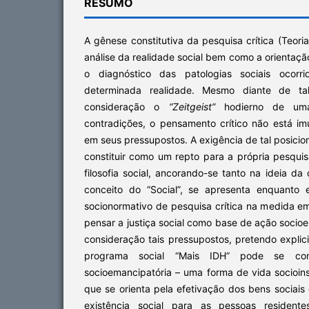
RESUMO
A gênese constitutiva da pesquisa crítica (Teori
análise da realidade social bem como a orienta
o diagnóstico das patologias sociais ocorr
determinada realidade. Mesmo diante de ta
consideração o
“Zeitgeist”
hodierno de um
contradições, o pensamento crítico não está im
em seus pressupostos. A exigência de tal posicio
constituir como um repto para a própria pesquisa
filosofia social, ancorando-se tanto na ideia da
conceito do “Social”, se apresenta enquanto
socionormativo de pesquisa crítica na medida e
pensar a justiça social como base de ação soci
consideração tais pressupostos, pretendo explici
programa social “Mais IDH” pode se const
socioemancipatória – uma forma de vida socioin
que se orienta pela efetivação dos bens sociai
existência social para as pessoas resident