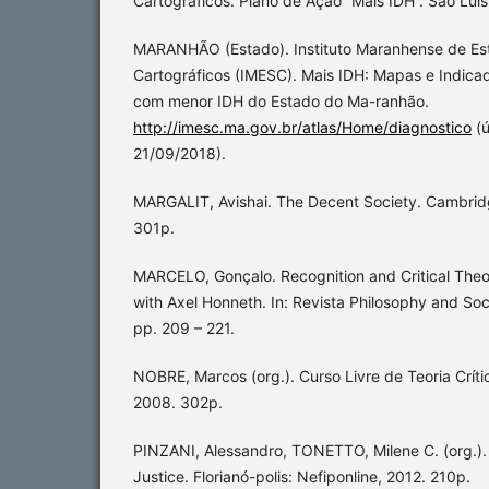
Cartográficos. Plano de Ação “Mais IDH”. São Luís
MARANHÃO (Estado). Instituto Maranhense de Es
Cartográficos (IMESC). Mais IDH: Mapas e Indica
com menor IDH do Estado do Ma-ranhão.
http://imesc.ma.gov.br/atlas/Home/diagnostico
(ú
21/09/2018).
MARGALIT, Avishai. The Decent Society. Cambrid
301p.
MARCELO, Gonçalo. Recognition and Critical Theo
with Axel Honneth. In: Revista Philosophy and Soci
pp. 209 – 221.
NOBRE, Marcos (org.). Curso Livre de Teoria Críti
2008. 302p.
PINZANI, Alessandro, TONETTO, Milene C. (org.). 
Justice. Florianó-polis: Nefiponline, 2012. 210p.