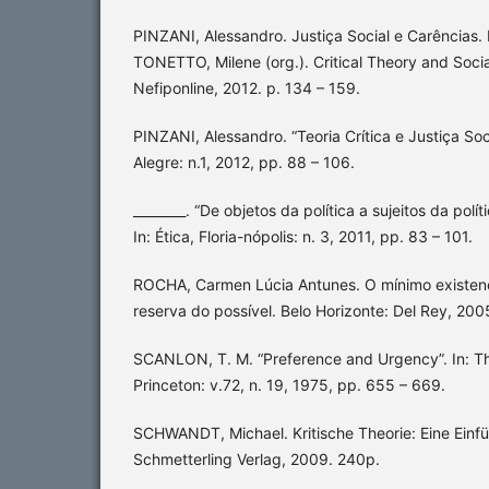
PINZANI, Alessandro. Justiça Social e Carências. 
TONETTO, Milene (org.). Critical Theory and Social
Nefiponline, 2012. p. 134 – 159.
PINZANI, Alessandro. “Teoria Crítica e Justiça Socia
Alegre: n.1, 2012, pp. 88 – 106.
________. “De objetos da política a sujeitos da polí
In: Ética, Floria-nópolis: n. 3, 2011, pp. 83 – 101.
ROCHA, Carmen Lúcia Antunes. O mínimo existenci
reserva do possível. Belo Horizonte: Del Rey, 200
SCANLON, T. M. “Preference and Urgency”. In: Th
Princeton: v.72, n. 19, 1975, pp. 655 – 669.
SCHWANDT, Michael. Kritische Theorie: Eine Einfüh
Schmetterling Verlag, 2009. 240p.