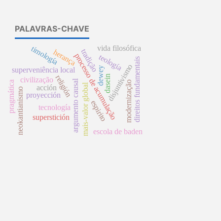
PALAVRAS-CHAVE
vida filosófica
timología
tradição
herança
processo de acumulação
teología
direitos fundamentais
disjuntivismo
dewey
superveniência local
dasein
religión
civilização
argumento causal
pragmática
modernização
mais-valor global
acción
neokantianismo
proyección
espirito
tecnología
superstición
escola de baden