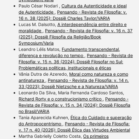
Paulo César Nodari ,
Cultura da Autenticidade e ideal
de Autenticidade
,
Pensando - Revista de Filosofia: v.
16 n. 38 (2025): Dossiê Charles Taylor/VARIA
Lucas M. Dalsotto,
A interdependência entre direito e
moralidade
,
Pensando - Revista de Filosofia: v. 16 n. 37
(2025): Dossiê Filosofia da Religião/Book
Symposium/Varia
Leandro Lélis Matos,
Fundamento transcendental,
diferença e revolução no tempo
,
Pensando - Revista de
Filosofia: v. 15 n. 36 (2024): Dossiê Filosofar no Sul:
Problemáticas políticas, institucionais e éticas
Vânia Dutra de Azeredo,
Moral como natureza e como
antinatureza
,
Pensando - Revista de Filosofia: v. 14 n.
33 (2023): Dossiê Nietzsche e a Natureza/VARIA
Leonardo Da Silva, Maria Fernanda Cardoso Santos,
Richard Rorty e o construcionismo crítico
,
Pensando -
Revista de Filosofia: v. 15 n. 34 (2024): Dossiê Filosofia
no Brasil/VARIA
Tania Aparecida Kuhnen,
Ética do Cuidado e superação
do Antropocentrismo
,
Pensando - Revista de Filosofia:
v. 17 n. 40 (2026): Dossiê Ética das Virtudes Ambiental
Martha Gabrielly Coletto Costa,
Os primeiros