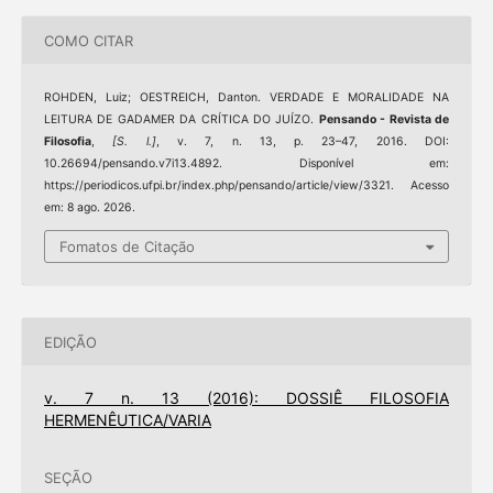
COMO CITAR
ROHDEN, Luiz; OESTREICH, Danton. VERDADE E MORALIDADE NA
LEITURA DE GADAMER DA CRÍTICA DO JUÍZO.
Pensando - Revista de
Filosofia
,
[S. l.]
, v. 7, n. 13, p. 23–47, 2016. DOI:
10.26694/pensando.v7i13.4892. Disponível em:
https://periodicos.ufpi.br/index.php/pensando/article/view/3321. Acesso
em: 8 ago. 2026.
Fomatos de Citação
EDIÇÃO
v. 7 n. 13 (2016): DOSSIÊ FILOSOFIA
HERMENÊUTICA/VARIA
SEÇÃO