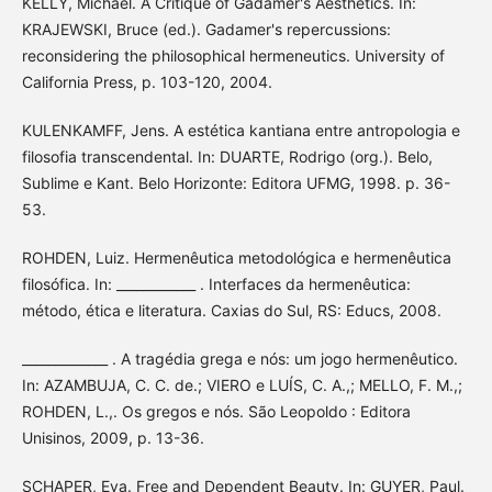
KELLY, Michael. A Critique of Gadamer's Aesthetics. In:
KRAJEWSKI, Bruce (ed.). Gadamer's repercussions:
reconsidering the philosophical hermeneutics. University of
California Press, p. 103-120, 2004.
KULENKAMFF, Jens. A estética kantiana entre antropologia e
filosofia transcendental. In: DUARTE, Rodrigo (org.). Belo,
Sublime e Kant. Belo Horizonte: Editora UFMG, 1998. p. 36-
53.
ROHDEN, Luiz. Hermenêutica metodológica e hermenêutica
filosófica. In: ____________ . Interfaces da hermenêutica:
método, ética e literatura. Caxias do Sul, RS: Educs, 2008.
_____________ . A tragédia grega e nós: um jogo hermenêutico.
In: AZAMBUJA, C. C. de.; VIERO e LUÍS, C. A.,; MELLO, F. M.,;
ROHDEN, L.,. Os gregos e nós. São Leopoldo : Editora
Unisinos, 2009, p. 13-36.
SCHAPER, Eva. Free and Dependent Beauty. In: GUYER, Paul.