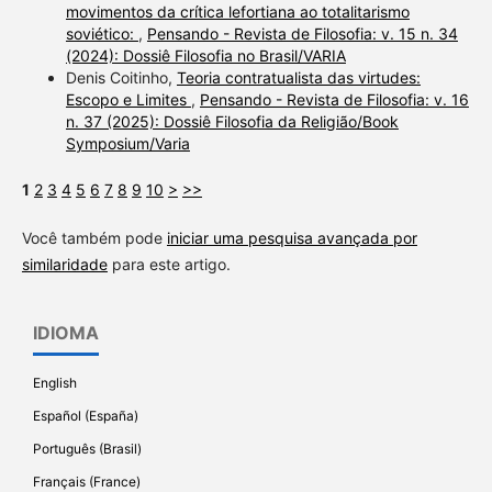
movimentos da crítica lefortiana ao totalitarismo
soviético:
,
Pensando - Revista de Filosofia: v. 15 n. 34
(2024): Dossiê Filosofia no Brasil/VARIA
Denis Coitinho,
Teoria contratualista das virtudes:
Escopo e Limites
,
Pensando - Revista de Filosofia: v. 16
n. 37 (2025): Dossiê Filosofia da Religião/Book
Symposium/Varia
1
2
3
4
5
6
7
8
9
10
>
>>
Você também pode
iniciar uma pesquisa avançada por
similaridade
para este artigo.
IDIOMA
English
Español (España)
Português (Brasil)
Français (France)