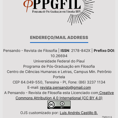
ENDEREÇO/MAIL ADDRESS
Pensando - Revista de Filosofia |
ISSN
: 2178-842X |
Prefixo DOI
:
10.26694
Universidade Federal do Piauí
Programa de Pós-Graduação em Filosofia
Centro de Ciências Humanas e Letras, Campus Min. Petrônio
Portela
CEP 64.049-550, Teresina - PI, Fone: (86) 3237 1134
E-mail:
revista.pensando@gmail.com
A Pensando - Revista de Filosofia esta Licenciado com
Creative
Commons Attribution 4.0 International (CC BY 4.0)
OJS customizado por:
Luis Andrés Castillo B.