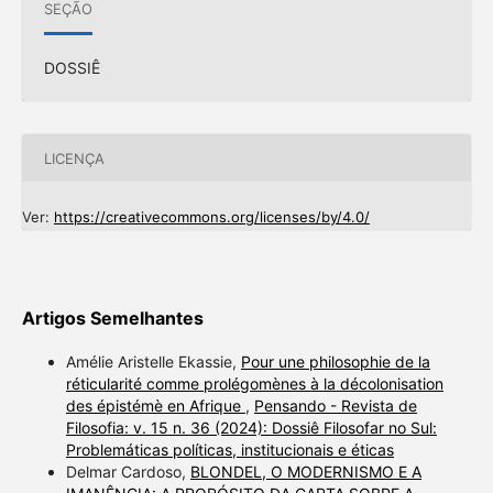
SEÇÃO
DOSSIÊ
LICENÇA
Ver:
https://creativecommons.org/licenses/by/4.0/
Artigos Semelhantes
Amélie Aristelle Ekassie,
Pour une philosophie de la
réticularité comme prolégomènes à la décolonisation
des épistémè en Afrique
,
Pensando - Revista de
Filosofia: v. 15 n. 36 (2024): Dossiê Filosofar no Sul:
Problemáticas políticas, institucionais e éticas
Delmar Cardoso,
BLONDEL, O MODERNISMO E A