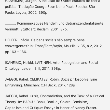
HABERMAS, Jürgen. A Inclusão do Outro: estudos de teoria
política. Tradução George Sper-ber e Paulo Soethe. São
Paulo: Loyola, 2002. 390p
_______. Kommunikatives Handeln und detranszendentalisierte
Vernunft. Stuttgart: Reclam, 2001. 87p.
HELFER, Inácio. Os bens sociais são sempre bens
convergentes? In: Trans/Form/Ação, Ma-rília, v.35, n.2, 2012,
pp.163 – 186.
IKÄHEIMO, Heikki, LAITINEN, Arto. Recognition and Social
Ontology. Leiden: Brill, 2011. 398p.
JAEGGI, Rahel, CELIKATES, Robin. Sozialphilosophie: Eine
Einführung. München: C.H.Beck, 2017. 128p
JAEGGI, Rahel. Crisis, Contradiction, and the Task of a Critical
Theory. In: BARGU, Banu, Botti-ci, Chiara. Feminism,
Capitalism and Critique: Essays in Honor of Nancy Fraser.