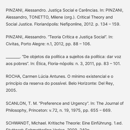
PINZANI, Alessandro. Justiça Social e Carências. In: PINZANI,
Alessandro, TONETTO, Milene (org.). Critical Theory and
Social Justice. Florianópolis: Nefiponline, 2012. p. 134 – 159.
PINZANI, Alessandro. “Teoria Crítica e Justiça Social”. In:
Civitas, Porto Alegre: n.1, 2012, pp. 88 – 106.
________. “De objetos da política a sujeitos da política: dar voz
aos pobres”. In: Ética, Floria-nópolis: n. 3, 2011, pp. 83 – 101.
ROCHA, Carmen Lúcia Antunes. O mínimo existencial e o
princípio da reserva do possível. Belo Horizonte: Del Rey,
2005.
SCANLON, T. M. “Preference and Urgency”. In: The Journal of
Philosophy, Princeton: v.72, n. 19, 1975, pp. 655 – 669.
SCHWANDT, Michael. Kritische Theorie: Eine Einführung. 1.ed.
Stuttgart: Schmetterling Verlag, 2009. 240p.