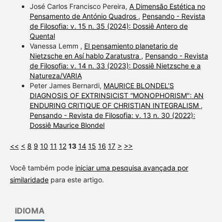
José Carlos Francisco Pereira,
A Dimensão Estética no
Pensamento de António Quadros
,
Pensando - Revista
de Filosofia: v. 15 n. 35 (2024): Dossiê Antero de
Quental
Vanessa Lemm ,
El pensamiento planetario de
Nietzsche en Así hablo Zaratustra
,
Pensando - Revista
de Filosofia: v. 14 n. 33 (2023): Dossiê Nietzsche e a
Natureza/VARIA
Peter James Bernardi,
MAURICE BLONDEL’S
DIAGNOSIS OF EXTRINSICIST “MONOPHORISM": AN
ENDURING CRITIQUE OF CHRISTIAN INTEGRALISM
,
Pensando - Revista de Filosofia: v. 13 n. 30 (2022):
Dossiê Maurice Blondel
<<
<
8
9
10
11
12
13
14
15
16
17
>
>>
Você também pode
iniciar uma pesquisa avançada por
similaridade
para este artigo.
IDIOMA