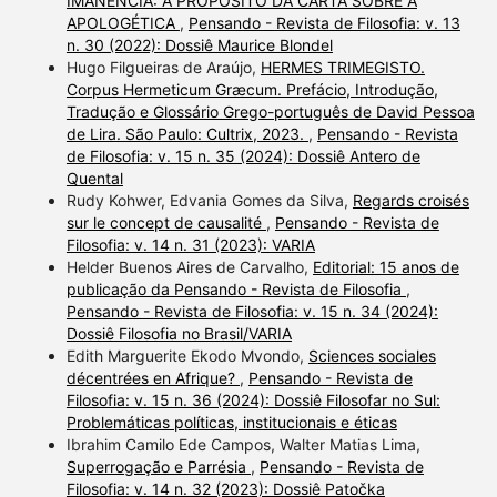
IMANÊNCIA: A PROPÓSITO DA CARTA SOBRE A
APOLOGÉTICA
,
Pensando - Revista de Filosofia: v. 13
n. 30 (2022): Dossiê Maurice Blondel
Hugo Filgueiras de Araújo,
HERMES TRIMEGISTO.
Corpus Hermeticum Græcum. Prefácio, Introdução,
Tradução e Glossário Grego-português de David Pessoa
de Lira. São Paulo: Cultrix, 2023.
,
Pensando - Revista
de Filosofia: v. 15 n. 35 (2024): Dossiê Antero de
Quental
Rudy Kohwer, Edvania Gomes da Silva,
Regards croisés
sur le concept de causalité
,
Pensando - Revista de
Filosofia: v. 14 n. 31 (2023): VARIA
Helder Buenos Aires de Carvalho,
Editorial: 15 anos de
publicação da Pensando - Revista de Filosofia
,
Pensando - Revista de Filosofia: v. 15 n. 34 (2024):
Dossiê Filosofia no Brasil/VARIA
Edith Marguerite Ekodo Mvondo,
Sciences sociales
décentrées en Afrique?
,
Pensando - Revista de
Filosofia: v. 15 n. 36 (2024): Dossiê Filosofar no Sul:
Problemáticas políticas, institucionais e éticas
Ibrahim Camilo Ede Campos, Walter Matias Lima,
Superrogação e Parrésia
,
Pensando - Revista de
Filosofia: v. 14 n. 32 (2023): Dossiê Patočka