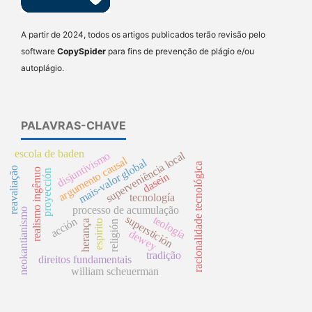
A partir de 2024, todos os artigos publicados terão revisão pelo
software
CopySpider
para fins de prevenção de plágio e/ou
autoplágio.
PALAVRAS-CHAVE
escola de baden
superveniência local
disjuntivismo
argumento causal
mais-valor global
racionalidade tecnológica
reavaliação
realismo ingênuo
proyección
dasein
tecnología
processo de acumulação
neokantianismo
superstición
teología
acción
herança
espirito
religión
dewey
tradição
direitos fundamentais
william scheuerman