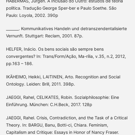
HABERMAS, Jürgen. A Inclusão do Outro: estudos de teoria
política. Tradução George Sper-ber e Paulo Soethe. São
Paulo: Loyola, 2002. 390p
_______. Kommunikatives Handeln und detranszendentalisierte
Vernunft. Stuttgart: Reclam, 2001. 87p.
HELFER, Inácio. Os bens sociais são sempre bens
convergentes? In: Trans/Form/Ação, Ma-rília, v.35, n.2, 2012,
pp.163 – 186.
IKÄHEIMO, Heikki, LAITINEN, Arto. Recognition and Social
Ontology. Leiden: Brill, 2011. 398p.
JAEGGI, Rahel, CELIKATES, Robin. Sozialphilosophie: Eine
Einführung. München: C.H.Beck, 2017. 128p
JAEGGI, Rahel. Crisis, Contradiction, and the Task of a Critical
Theory. In: BARGU, Banu, Botti-ci, Chiara. Feminism,
Capitalism and Critique: Essays in Honor of Nancy Fraser.