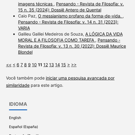
imagens técnicas
,
Pensando - Revista de Filosofia: v.
15 n. 35 (2024): Dossiê Antero de Quental
Caio Paz,
O messianismo profano da forma-de-vida.
,
Pensando - Revista de Filosofia: v. 14 n. 31 (2023):
VARIA
Galileu Galilei Medeiros de Souza,
A LÓGICA DA VIDA
MORAL E A FILOSOFIA COMO TAREFA
,
Pensando -
Revista de Filosofia: v. 13 n. 30 (2022): Dossiê Maurice
Blondel
<<
<
6
7
8
9
10
11
12
13
14
15
>
>>
Você também pode
iniciar uma pesquisa avançada por
similaridade
para este artigo.
IDIOMA
English
Español (España)