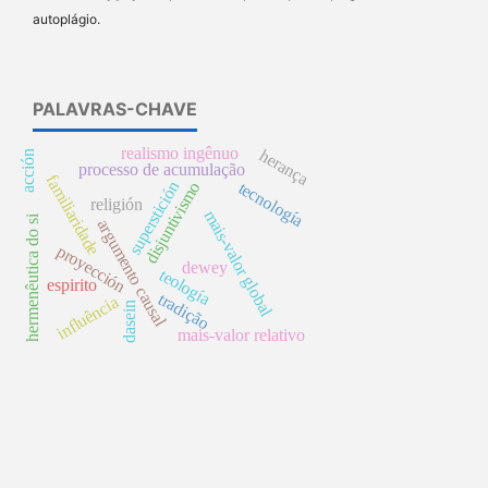
autoplágio.
PALAVRAS-CHAVE
realismo ingênuo
herança
acción
processo de acumulação
familiaridade
superstición
tecnología
disjuntivismo
religión
mais-valor global
hermenêutica do si
argumento causal
proyección
dewey
teología
espirito
tradição
influência
dasein
mais-valor relativo