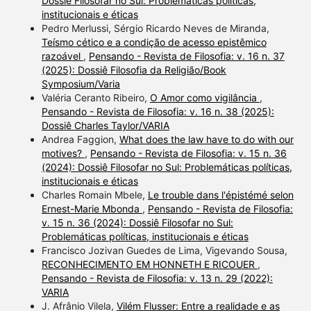
Dossiê Filosofar no Sul: Problemáticas políticas,
institucionais e éticas
Pedro Merlussi, Sérgio Ricardo Neves de Miranda,
Teísmo cético e a condição de acesso epistêmico
razoável
,
Pensando - Revista de Filosofia: v. 16 n. 37
(2025): Dossiê Filosofia da Religião/Book
Symposium/Varia
Valéria Ceranto Ribeiro,
O Amor como vigilância
,
Pensando - Revista de Filosofia: v. 16 n. 38 (2025):
Dossiê Charles Taylor/VARIA
Andrea Faggion,
What does the law have to do with our
motives?
,
Pensando - Revista de Filosofia: v. 15 n. 36
(2024): Dossiê Filosofar no Sul: Problemáticas políticas,
institucionais e éticas
Charles Romain Mbele,
Le trouble dans l'épistémé selon
Ernest-Marie Mbonda
,
Pensando - Revista de Filosofia:
v. 15 n. 36 (2024): Dossiê Filosofar no Sul:
Problemáticas políticas, institucionais e éticas
Francisco Jozivan Guedes de Lima, Vigevando Sousa,
RECONHECIMENTO EM HONNETH E RICOUER
,
Pensando - Revista de Filosofia: v. 13 n. 29 (2022):
VARIA
J. Afrânio Vilela,
Vilém Flusser: Entre a realidade e as