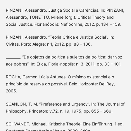
PINZANI, Alessandro. Justiça Social e Carências. In: PINZANI,
Alessandro, TONETTO, Milene (org.). Critical Theory and
Social Justice. Florianópolis: Nefiponline, 2012. p. 134 – 159.
PINZANI, Alessandro. “Teoria Crítica e Justiça Social”. In:
Civitas, Porto Alegre: n.1, 2012, pp. 88 – 106.
________. “De objetos da política a sujeitos da política: dar voz
aos pobres”. In: Ética, Floria-nópolis: n. 3, 2011, pp. 83 – 101.
ROCHA, Carmen Lúcia Antunes. O mínimo existencial e o
princípio da reserva do possível. Belo Horizonte: Del Rey,
2005.
SCANLON, T. M. “Preference and Urgency”. In: The Journal of
Philosophy, Princeton: v.72, n. 19, 1975, pp. 655 – 669.
SCHWANDT, Michael. Kritische Theorie: Eine Einführung. 1.ed.
Stuttgart: Schmetterling Verlag, 2009. 240p.