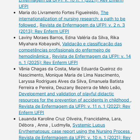
UFPI
Maria do Livramento Fortes Figueireido,
The
internationalization of nursing research: a path to be
followed
,
Revista de Enfermagem da UFPI: v. 2 n. 3
(2013): Rev Enferm UFPI
Laviny Moraes Barros, Edna Valéria da Silva, Rika
Miyahara Kobayashi,
Validação e classificação das
competências profissionais do enfermeiro de
hemodinâmica
,
Revista de Enfermagem da UFPI: v. 14
n. 1 (2025): Rev Enferm UFPI
Vânia Chagas da Costa, Maria Eduarda Queiroz do
Nascimento, Monique Maria de Lima Nascimento,
Laryssa Rodrigues Alves da Silva, Emanuela Batista
Ferreira e Pereira, Deuzany Bezerra de Melo Leão,
Development and validation of playful didactic
resources for the prevention of accidents in childhood
,
Revista de Enfermagem da UFPI: v. 11 n. 1 (2022): Rev
Enferm UFPI
Lauanda Karoline Cruz Oliveira, Francidalma, Lara,
Débora , Anna , Ludmylla,
Systemic Lupus
Erythematosus: case report using the Nursing Process
,
Revista de Enfermagem da UFPI: v. 10 n. 1 (2021): Rev