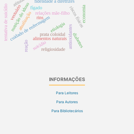
atitude
fidelidade a diretrizes
nutrição do idoso
tentativa de suicídio
vestuário
economia
fígado
riscos físicos
atualização
relações mãe-filho
cuidado de enfermagem
rins
etiologia
antioxidantes
prata coloidal
diabettes
alimentos naturais
suicídio
reação
religiosidade
INFORMAÇÕES
Para Leitores
Para Autores
Para Bibliotecários