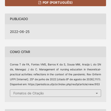
PDF (PORTUGUÊS)
PUBLICADO
2022-06-25
COMO CITAR
Correa T de FA, Fontes VMS, Barros K da S, Sousa MM, Araújo L do SN
de, Menegaz J do C. Management of nursing education in theoretical-
practical activities: reflections in the context of the pandemic. Rev Enferm
UFPI [Internet]. 25º de junho de 2022 [citado 8º de agosto de 2026];11(1).
Disponível em: https://periodicos.ufpi.br/index.php/reufpi/article/view/953
Fomatos de Citação