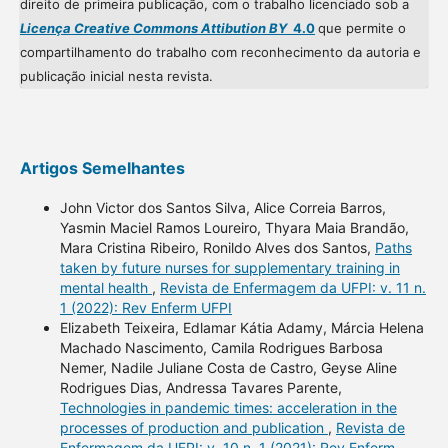
direito de primeira publicação, com o trabalho licenciado sob a
Licença Creative Commons Attibution BY
4.0
que permite o
compartilhamento do trabalho com reconhecimento da autoria e
publicação inicial nesta revista.
Artigos Semelhantes
John Victor dos Santos Silva, Alice Correia Barros,
Yasmin Maciel Ramos Loureiro, Thyara Maia Brandão,
Mara Cristina Ribeiro, Ronildo Alves dos Santos,
Paths
taken by future nurses for supplementary training in
mental health
,
Revista de Enfermagem da UFPI: v. 11 n.
1 (2022): Rev Enferm UFPI
Elizabeth Teixeira, Edlamar Kátia Adamy, Márcia Helena
Machado Nascimento, Camila Rodrigues Barbosa
Nemer, Nadile Juliane Costa de Castro, Geyse Aline
Rodrigues Dias, Andressa Tavares Parente,
Technologies in pandemic times: acceleration in the
processes of production and publication
,
Revista de
Enfermagem da UFPI: v. 10 n. 1 (2021): Rev Enferm