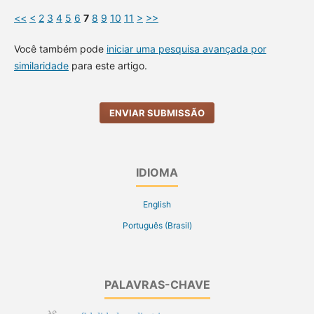
<<
<
2
3
4
5
6
7
8
9
10
11
>
>>
Você também pode
iniciar uma pesquisa avançada por
similaridade
para este artigo.
ENVIAR SUBMISSÃO
IDIOMA
English
Português (Brasil)
PALAVRAS-CHAVE