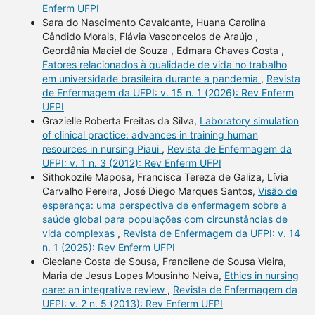
Enferm UFPI
Sara do Nascimento Cavalcante, Huana Carolina
Cândido Morais, Flávia Vasconcelos de Araújo ,
Geordânia Maciel de Souza , Edmara Chaves Costa ,
Fatores relacionados à qualidade de vida no trabalho
em universidade brasileira durante a pandemia
,
Revista
de Enfermagem da UFPI: v. 15 n. 1 (2026): Rev Enferm
UFPI
Grazielle Roberta Freitas da Silva,
Laboratory simulation
of clinical practice: advances in training human
resources in nursing Piaui
,
Revista de Enfermagem da
UFPI: v. 1 n. 3 (2012): Rev Enferm UFPI
Sithokozile Maposa, Francisca Tereza de Galiza, Lívia
Carvalho Pereira, José Diego Marques Santos,
Visão de
esperança: uma perspectiva de enfermagem sobre a
saúde global para populações com circunstâncias de
vida complexas
,
Revista de Enfermagem da UFPI: v. 14
n. 1 (2025): Rev Enferm UFPI
Gleciane Costa de Sousa, Francilene de Sousa Vieira,
Maria de Jesus Lopes Mousinho Neiva,
Ethics in nursing
care: an integrative review
,
Revista de Enfermagem da
UFPI: v. 2 n. 5 (2013): Rev Enferm UFPI