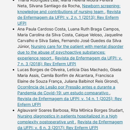
Neta, Silvana Santiago da Rocha,
Newborn screening:
knowledge and contributions of nursing team
,
Revista
de Enfermagem da UFPI: v. 2 n. 1 (2013): Rev Enferm
UFPI
Ana Paula Cardoso Costa, Luana Ruth Braga Campos,
Maria Carolina da Silva Costa, Caique Veloso, Jaqueline
Carvalho e Silva Sales, Fernando José Guedes da Silva
Júnior,
Nursing care for the patient with mental disorder
due to the abuse of psychoactive substances:
experience report
,
Revista de Enfermagem da UFPI: v.
7 n. 3 (2018): Rev Enferm UFPI
Lucas Borges de Oliveira, Letícia Dias Machado, Gisela
Maria Assis, Camila Bonfim de Alcantara, Francisca
Elaine de Souza França, Juliana Balbinot Reis Girondi,
Ocorrência de Lesão por Pressão antes e durante a
Pandemia de Covid-19: um estudo comparativo
,
Revista de Enfermagem da UFPI: v. 14 n. 1 (2025): Rev
Enferm UFPI
Aglauvanir Soares Barbosa, Rita Mônica Borges Studart,
Nursing diagnostics in patients hospitalized in a high
complexity postoperative unit
,
Revista de Enfermagem
da UFPI: v. 6 n. 3 (2017): Rev Enferm UFPI