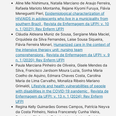
Aline Mie Nishimura, Natalia Marciano de Araujo Ferreira,
Rafaela Marioto Montanha, Rejane Kiyomi Furuya, Flávia
Meneguetti Pieri,
Epidemiological characterization of
HIV/AIDS in adolescents who live in a municipality from
southern Brazil
,
Revista de Enfermagem da UFPI: v. 10
n. 1 (2021): Rev Enferm UFPI
Cláudia Aldeana Muniz de Sousa, Sergiane Maia Maciel,
Orquideia da Silva Fernandes, Laise Sousa Siqueira,
Flávia Ferreira Monari,
Humanized care in the context of
the intensive therapy unit: nursing team
comprehensions
,
Revista de Enfermagem da UFPI: v. 9
n. 1 (2020): Rev Enferm UFPI
Paula Marciana Pinheiro de Oliveira, Gisele Mendes da
Silva, Francisco Jardsom Moura Luzia, Sonha Maria
Coelho de Aquino, Edmara Chaves Costa, Carolina
Maria de Lima Carvalho, Monaliza Ribeiro Mariano
Grimaldi,
Lifestyle and health vulnerabilities of people
with disabilities in the COVID-19 pandemic
,
Revista de
Enfermagem da UFPI: v. 13 n. 1 (2024): Rev Enferm
UFPI
Regina Kelly Guimarães Gomes Campos, Patrícia Neyva
da Costa Pinheiro, Neiva Francenely Cunha Vieira,