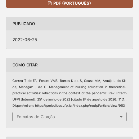
PDF (PORTUGUÊS)
PUBLICADO
2022-06-25
COMO CITAR
Correa T de FA, Fontes VMS, Barros K da S, Sousa MM, Araújo L do SN
de, Menegaz J do C. Management of nursing education in theoretical-
practical activities: reflections in the context of the pandemic. Rev Enferm
UFPI [Internet]. 25º de junho de 2022 [citado 8º de agosto de 2026];11(1).
Disponível em: https://periodicos.ufpi.br/index.php/reufpi/article/view/953
Fomatos de Citação