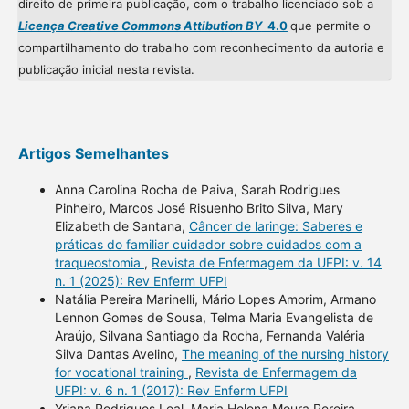
direito de primeira publicação, com o trabalho licenciado sob a
Licença Creative Commons Attibution BY
4.0
que permite o
compartilhamento do trabalho com reconhecimento da autoria e
publicação inicial nesta revista.
Artigos Semelhantes
Anna Carolina Rocha de Paiva, Sarah Rodrigues
Pinheiro, Marcos José Risuenho Brito Silva, Mary
Elizabeth de Santana,
Câncer de laringe: Saberes e
práticas do familiar cuidador sobre cuidados com a
traqueostomia
,
Revista de Enfermagem da UFPI: v. 14
n. 1 (2025): Rev Enferm UFPI
Natália Pereira Marinelli, Mário Lopes Amorim, Armano
Lennon Gomes de Sousa, Telma Maria Evangelista de
Araújo, Silvana Santiago da Rocha, Fernanda Valéria
Silva Dantas Avelino,
The meaning of the nursing history
for vocational training
,
Revista de Enfermagem da
UFPI: v. 6 n. 1 (2017): Rev Enferm UFPI
Yriana Rodrigues Leal, Maria Helena Moura Pereira