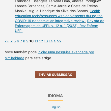
Francisca Elisângela Teixeira Lima, Andrea Rodriguez
Lannes Fernandes, Samia Jardelle Costa de Freitas
Maniva, Miguel Henrique da Silva dos Santos,
Health
education tools/resources with adolescents during the
COVID-19 pandemic: an integrative review
,
Revista de
Enfermagem da UFPI: v. 12 n. 1 (2023): Rev Enferm
UFPI
<<
<
5
6
7
8
9
10
11
12
13
14
>
>>
Você também pode
iniciar uma pesquisa avançada por
similaridade
para este artigo.
ENVIAR SUBMISSÃO
IDIOMA
English