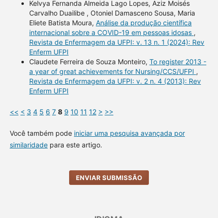
Kelvya Fernanda Almeida Lago Lopes, Aziz Moisés
Carvalho Duailibe , Otoniel Damasceno Sousa, Maria
Eliete Batista Moura,
Análise da produção científica
internacional sobre a COVID-19 em pessoas idosas
,
Revista de Enfermagem da UFPI: v. 13 n. 1 (2024): Rev
Enferm UFPI
Claudete Ferreira de Souza Monteiro,
To register 2013 -
a year of great achievements for Nursing/CCS/UFPI
,
Revista de Enfermagem da UFPI: v. 2 n. 4 (2013): Rev
Enferm UFPI
<<
<
3
4
5
6
7
8
9
10
11
12
>
>>
Você também pode
iniciar uma pesquisa avançada por
similaridade
para este artigo.
ENVIAR SUBMISSÃO