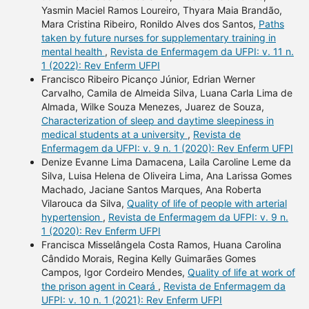
Yasmin Maciel Ramos Loureiro, Thyara Maia Brandão,
Mara Cristina Ribeiro, Ronildo Alves dos Santos,
Paths
taken by future nurses for supplementary training in
mental health
,
Revista de Enfermagem da UFPI: v. 11 n.
1 (2022): Rev Enferm UFPI
Francisco Ribeiro Picanço Júnior, Edrian Werner
Carvalho, Camila de Almeida Silva, Luana Carla Lima de
Almada, Wilke Souza Menezes, Juarez de Souza,
Characterization of sleep and daytime sleepiness in
medical students at a university
,
Revista de
Enfermagem da UFPI: v. 9 n. 1 (2020): Rev Enferm UFPI
Denize Evanne Lima Damacena, Laila Caroline Leme da
Silva, Luisa Helena de Oliveira Lima, Ana Larissa Gomes
Machado, Jaciane Santos Marques, Ana Roberta
Vilarouca da Silva,
Quality of life of people with arterial
hypertension
,
Revista de Enfermagem da UFPI: v. 9 n.
1 (2020): Rev Enferm UFPI
Francisca Misselângela Costa Ramos, Huana Carolina
Cândido Morais, Regina Kelly Guimarães Gomes
Campos, Igor Cordeiro Mendes,
Quality of life at work of
the prison agent in Ceará
,
Revista de Enfermagem da
UFPI: v. 10 n. 1 (2021): Rev Enferm UFPI