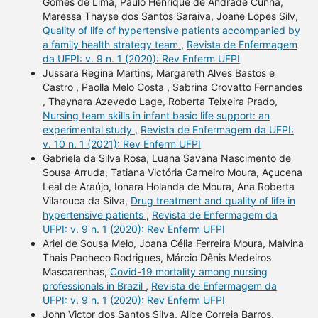
Gomes de Lima, Paulo Henrique de Andrade Cunha,
Maressa Thayse dos Santos Saraiva, Joane Lopes Silv,
Quality of life of hypertensive patients accompanied by
a family health strategy team
,
Revista de Enfermagem
da UFPI: v. 9 n. 1 (2020): Rev Enferm UFPI
Jussara Regina Martins, Margareth Alves Bastos e
Castro , Paolla Melo Costa , Sabrina Crovatto Fernandes
, Thaynara Azevedo Lage, Roberta Teixeira Prado,
Nursing team skills in infant basic life support: an
experimental study
,
Revista de Enfermagem da UFPI:
v. 10 n. 1 (2021): Rev Enferm UFPI
Gabriela da Silva Rosa, Luana Savana Nascimento de
Sousa Arruda, Tatiana Victória Carneiro Moura, Açucena
Leal de Araújo, Ionara Holanda de Moura, Ana Roberta
Vilarouca da Silva,
Drug treatment and quality of life in
hypertensive patients
,
Revista de Enfermagem da
UFPI: v. 9 n. 1 (2020): Rev Enferm UFPI
Ariel de Sousa Melo, Joana Célia Ferreira Moura, Malvina
Thais Pacheco Rodrigues, Márcio Dênis Medeiros
Mascarenhas,
Covid-19 mortality among nursing
professionals in Brazil
,
Revista de Enfermagem da
UFPI: v. 9 n. 1 (2020): Rev Enferm UFPI
John Victor dos Santos Silva, Alice Correia Barros,