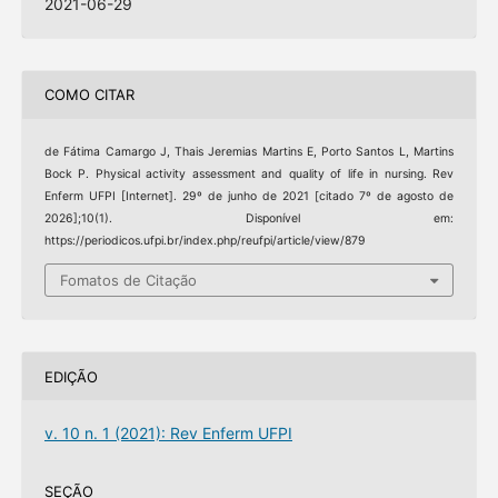
2021-06-29
COMO CITAR
de Fátima Camargo J, Thais Jeremias Martins E, Porto Santos L, Martins
Bock P. Physical activity assessment and quality of life in nursing. Rev
Enferm UFPI [Internet]. 29º de junho de 2021 [citado 7º de agosto de
2026];10(1). Disponível em:
https://periodicos.ufpi.br/index.php/reufpi/article/view/879
Fomatos de Citação
EDIÇÃO
v. 10 n. 1 (2021): Rev Enferm UFPI
SEÇÃO