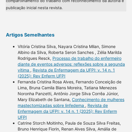
compartilhamento do trabalho com reconhecimento da autoria e
publicação inicial nesta revista.
Artigos Semelhantes
Vitória Cristina Silva, Nayara Cristina Milan, Simone
Albino da Silva, Roberta Seron Sanches , Zélia Marilda
Rodrigues Resck,
Processo de trabalho do enfermeiro
diante de eventos adversos: reflexões sobre a segunda
vítima
,
Revista de Enfermagem da UFPI: v. 14 n. 1
(2025): Rev Enferm UFPI
Fernanda Cristina Rosa Alves, Fernando Conceição de
Lima, Bruna Camila Blans Moreira, Tatiana Menezes
Noronha Panzetti, Antônio Jorge Silva Corrêa Júnior,
Mary Elizabeth de Santana,
Conhecimento de mulheres
mastectomizadas sobre linfedema
,
Revista de
Enfermagem da UFPI: v. 14 n. 1 (2025): Rev Enferm
UFPI
Catrine Storch Moitinho, Paula de Souza Silva Freitas,
Bruno Henrique Fiorin, Renan Alves Silva, Amália de