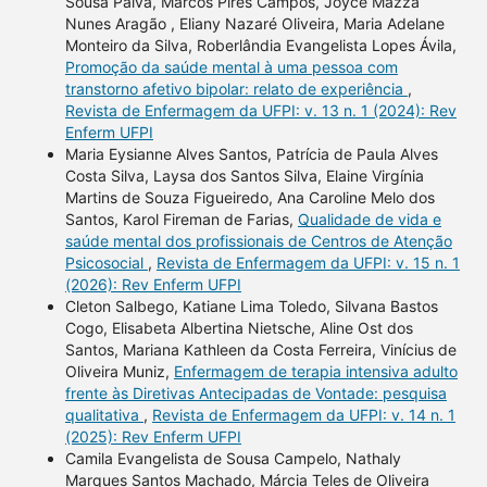
Sousa Paiva, Marcos Pires Campos, Joyce Mazza
Nunes Aragão , Eliany Nazaré Oliveira, Maria Adelane
Monteiro da Silva, Roberlândia Evangelista Lopes Ávila,
Promoção da saúde mental à uma pessoa com
transtorno afetivo bipolar: relato de experiência
,
Revista de Enfermagem da UFPI: v. 13 n. 1 (2024): Rev
Enferm UFPI
Maria Eysianne Alves Santos, Patrícia de Paula Alves
Costa Silva, Laysa dos Santos Silva, Elaine Virgínia
Martins de Souza Figueiredo, Ana Caroline Melo dos
Santos, Karol Fireman de Farias,
Qualidade de vida e
saúde mental dos profissionais de Centros de Atenção
Psicosocial
,
Revista de Enfermagem da UFPI: v. 15 n. 1
(2026): Rev Enferm UFPI
Cleton Salbego, Katiane Lima Toledo, Silvana Bastos
Cogo, Elisabeta Albertina Nietsche, Aline Ost dos
Santos, Mariana Kathleen da Costa Ferreira, Vinícius de
Oliveira Muniz,
Enfermagem de terapia intensiva adulto
frente às Diretivas Antecipadas de Vontade: pesquisa
qualitativa
,
Revista de Enfermagem da UFPI: v. 14 n. 1
(2025): Rev Enferm UFPI
Camila Evangelista de Sousa Campelo, Nathaly
Marques Santos Machado, Márcia Teles de Oliveira