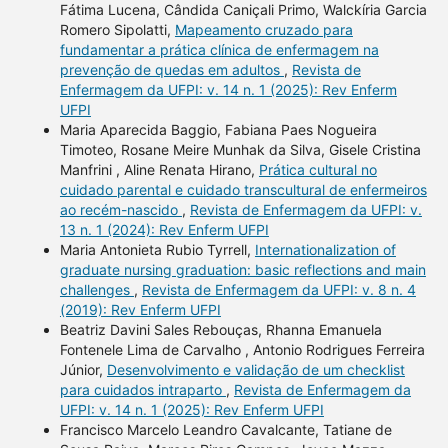
Fátima Lucena, Cândida Caniçali Primo, Walckíria Garcia
Romero Sipolatti,
Mapeamento cruzado para
fundamentar a prática clínica de enfermagem na
prevenção de quedas em adultos
,
Revista de
Enfermagem da UFPI: v. 14 n. 1 (2025): Rev Enferm
UFPI
Maria Aparecida Baggio, Fabiana Paes Nogueira
Timoteo, Rosane Meire Munhak da Silva, Gisele Cristina
Manfrini , Aline Renata Hirano,
Prática cultural no
cuidado parental e cuidado transcultural de enfermeiros
ao recém-nascido
,
Revista de Enfermagem da UFPI: v.
13 n. 1 (2024): Rev Enferm UFPI
Maria Antonieta Rubio Tyrrell,
Internationalization of
graduate nursing graduation: basic reflections and main
challenges
,
Revista de Enfermagem da UFPI: v. 8 n. 4
(2019): Rev Enferm UFPI
Beatriz Davini Sales Rebouças, Rhanna Emanuela
Fontenele Lima de Carvalho , Antonio Rodrigues Ferreira
Júnior,
Desenvolvimento e validação de um checklist
para cuidados intraparto
,
Revista de Enfermagem da
UFPI: v. 14 n. 1 (2025): Rev Enferm UFPI
Francisco Marcelo Leandro Cavalcante, Tatiane de