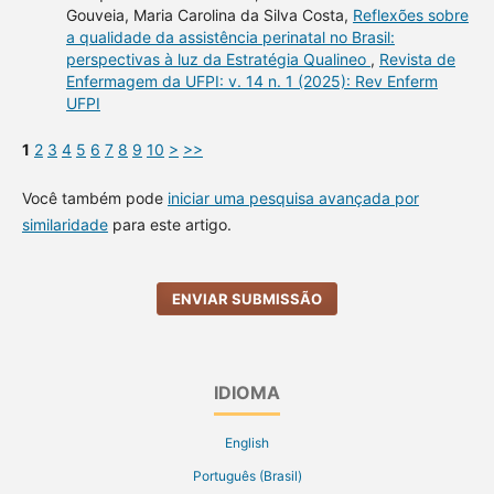
Gouveia, Maria Carolina da Silva Costa,
Reflexões sobre
a qualidade da assistência perinatal no Brasil:
perspectivas à luz da Estratégia Qualineo
,
Revista de
Enfermagem da UFPI: v. 14 n. 1 (2025): Rev Enferm
UFPI
1
2
3
4
5
6
7
8
9
10
>
>>
Você também pode
iniciar uma pesquisa avançada por
similaridade
para este artigo.
ENVIAR SUBMISSÃO
IDIOMA
English
Português (Brasil)