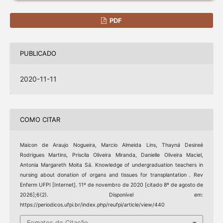
PDF
PUBLICADO
2020-11-11
COMO CITAR
Maicon de Araujo Nogueira, Marcio Almeida Lins, Thayná Desireé
Rodrigues Martins, Priscila Oliveira Miranda, Danielle Oliveira Maciel,
Antonia Margareth Moita Sá. Knowledge of undergraduation teachers in
nursing about donation of organs and tissues for transplantation . Rev
Enferm UFPI [Internet]. 11º de novembro de 2020 [citado 8º de agosto de
2026];6(2). Disponível em:
https://periodicos.ufpi.br/index.php/reufpi/article/view/440
Fomatos de Citação