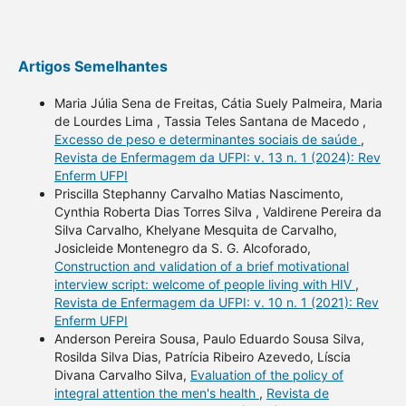
Artigos Semelhantes
Maria Júlia Sena de Freitas, Cátia Suely Palmeira, Maria
de Lourdes Lima , Tassia Teles Santana de Macedo ,
Excesso de peso e determinantes sociais de saúde
,
Revista de Enfermagem da UFPI: v. 13 n. 1 (2024): Rev
Enferm UFPI
Priscilla Stephanny Carvalho Matias Nascimento,
Cynthia Roberta Dias Torres Silva , Valdirene Pereira da
Silva Carvalho, Khelyane Mesquita de Carvalho,
Josicleide Montenegro da S. G. Alcoforado,
Construction and validation of a brief motivational
interview script: welcome of people living with HIV
,
Revista de Enfermagem da UFPI: v. 10 n. 1 (2021): Rev
Enferm UFPI
Anderson Pereira Sousa, Paulo Eduardo Sousa Silva,
Rosilda Silva Dias, Patrícia Ribeiro Azevedo, Líscia
Divana Carvalho Silva,
Evaluation of the policy of
integral attention the men's health
,
Revista de