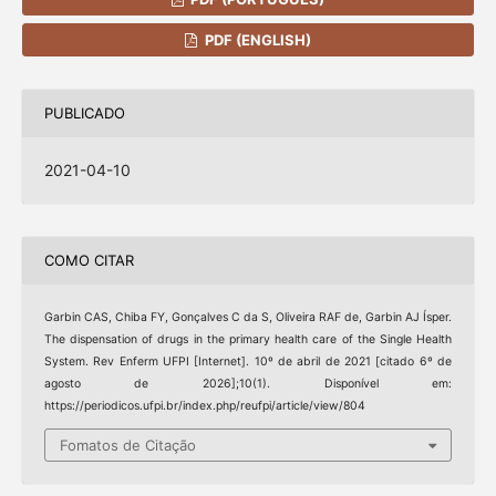
PDF (ENGLISH)
PUBLICADO
2021-04-10
COMO CITAR
Garbin CAS, Chiba FY, Gonçalves C da S, Oliveira RAF de, Garbin AJ Ísper.
The dispensation of drugs in the primary health care of the Single Health
System. Rev Enferm UFPI [Internet]. 10º de abril de 2021 [citado 6º de
agosto de 2026];10(1). Disponível em:
https://periodicos.ufpi.br/index.php/reufpi/article/view/804
Fomatos de Citação