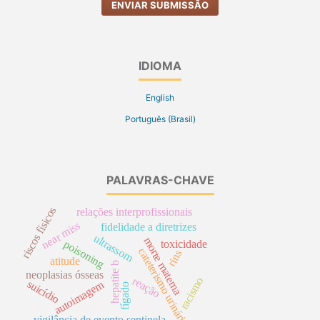
ENVIAR SUBMISSÃO
IDIOMA
English
Português (Brasil)
PALAVRAS-CHAVE
riscos físicos
relações interprofissionais
near miss
fidelidade a diretrizes
ultrassom
morte materna
poisoning
toxicidade
cateterismo urinário
rins
atitude
hepatite b
neoplasias ósseas
reação
racismo
suicídio
autoimagem
fígado
vigilância de evento sentinela