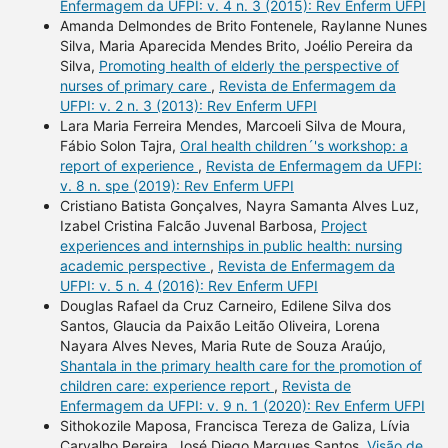
Enfermagem da UFPI: v. 4 n. 3 (2015): Rev Enferm UFPI
Amanda Delmondes de Brito Fontenele, Raylanne Nunes
Silva, Maria Aparecida Mendes Brito, Joélio Pereira da
Silva,
Promoting health of elderly the perspective of
nurses of primary care
,
Revista de Enfermagem da
UFPI: v. 2 n. 3 (2013): Rev Enferm UFPI
Lara Maria Ferreira Mendes, Marcoeli Silva de Moura,
Fábio Solon Tajra,
Oral health children´'s workshop: a
report of experience
,
Revista de Enfermagem da UFPI:
v. 8 n. spe (2019): Rev Enferm UFPI
Cristiano Batista Gonçalves, Nayra Samanta Alves Luz,
Izabel Cristina Falcão Juvenal Barbosa,
Project
experiences and internships in public health: nursing
academic perspective
,
Revista de Enfermagem da
UFPI: v. 5 n. 4 (2016): Rev Enferm UFPI
Douglas Rafael da Cruz Carneiro, Edilene Silva dos
Santos, Glaucia da Paixão Leitão Oliveira, Lorena
Nayara Alves Neves, Maria Rute de Souza Araújo,
Shantala in the primary health care for the promotion of
children care: experience report
,
Revista de
Enfermagem da UFPI: v. 9 n. 1 (2020): Rev Enferm UFPI
Sithokozile Maposa, Francisca Tereza de Galiza, Lívia
Carvalho Pereira, José Diego Marques Santos,
Visão de