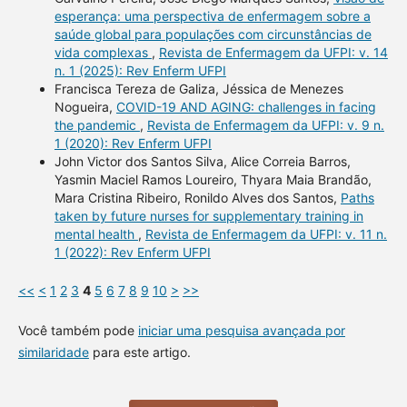
esperança: uma perspectiva de enfermagem sobre a
saúde global para populações com circunstâncias de
vida complexas
,
Revista de Enfermagem da UFPI: v. 14
n. 1 (2025): Rev Enferm UFPI
Francisca Tereza de Galiza, Jéssica de Menezes
Nogueira,
COVID-19 AND AGING: challenges in facing
the pandemic
,
Revista de Enfermagem da UFPI: v. 9 n.
1 (2020): Rev Enferm UFPI
John Victor dos Santos Silva, Alice Correia Barros,
Yasmin Maciel Ramos Loureiro, Thyara Maia Brandão,
Mara Cristina Ribeiro, Ronildo Alves dos Santos,
Paths
taken by future nurses for supplementary training in
mental health
,
Revista de Enfermagem da UFPI: v. 11 n.
1 (2022): Rev Enferm UFPI
<<
<
1
2
3
4
5
6
7
8
9
10
>
>>
Você também pode
iniciar uma pesquisa avançada por
similaridade
para este artigo.