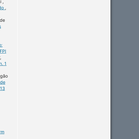
 ,
ido
,
 de
s
o:
FPI
,
n. 1
agão
úde
 13
erm