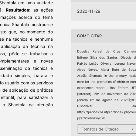
e Shantala em uma unidade
rá.
Resultados:
as ações
2020-11-29
ormações acerca do tema
cnica Shantala mostrou-se
visto que, no momento do
COMO CITAR
sse na técnica e nenhuma
aplicação da técnica na
Douglas Rafael da Cruz Carneiro
osa, pôde se trabalhar a
Edilene Silva dos Santos, Glaucia 
complementares e novas
Paixão Leitão Oliveira, Lorena Naya
sseminação da técnica é
Alves Neves, Maria Rute de Souz
idado simples, barata e
Araújo. Shantala in the primary heal
care for the promotion of children car
do usuário com os serviços
experience report . Rev Enferm UF
 de aplicação de práticas
[Internet]. 29º de novembro de 20
nfantil, para satisfazer a
[citado 6º de agosto de 2026];9(1
e a Shantala na atenção
Disponível em
https://periodicos.ufpi.br/index.php/reu
pi/article/view/626
Fomatos de Citação