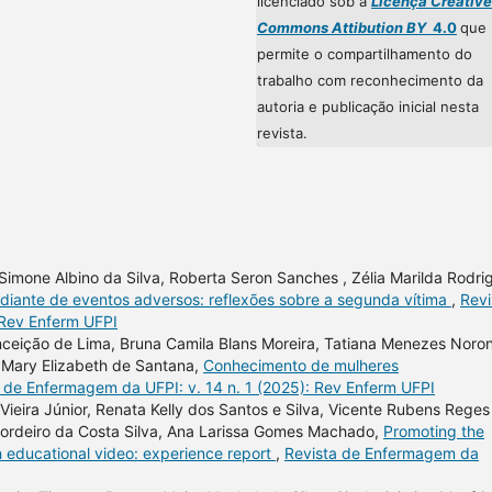
licenciado sob a
Licença Creative
Commons Attibution BY
4.0
que
permite o compartilhamento do
trabalho com reconhecimento da
autoria e publicação inicial nesta
revista.
n, Simone Albino da Silva, Roberta Seron Sanches , Zélia Marilda Rodri
 diante de eventos adversos: reflexões sobre a segunda vítima
,
Revi
 Rev Enferm UFPI
nceição de Lima, Bruna Camila Blans Moreira, Tatiana Menezes Noro
, Mary Elizabeth de Santana,
Conhecimento de mulheres
 de Enfermagem da UFPI: v. 14 n. 1 (2025): Rev Enferm UFPI
Vieira Júnior, Renata Kelly dos Santos e Silva, Vicente Rubens Reges
 Cordeiro da Costa Silva, Ana Larissa Gomes Machado,
Promoting the
h educational video: experience report
,
Revista de Enfermagem da