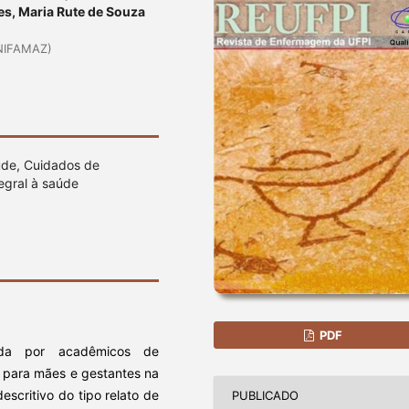
es, Maria Rute de Souza
UNIFAMAZ)
úde, Cuidados de
egral à saúde
PDF
iada por acadêmicos de
a para mães e gestantes na
escritivo do tipo relato de
PUBLICADO