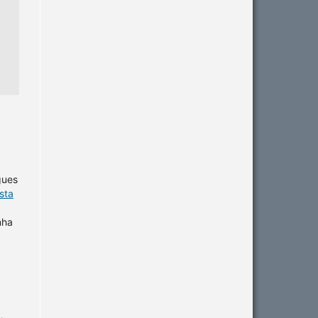
gues
sta
nha