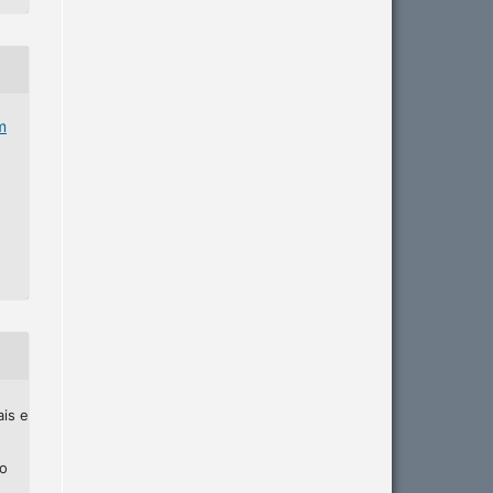
m
ais e
ho