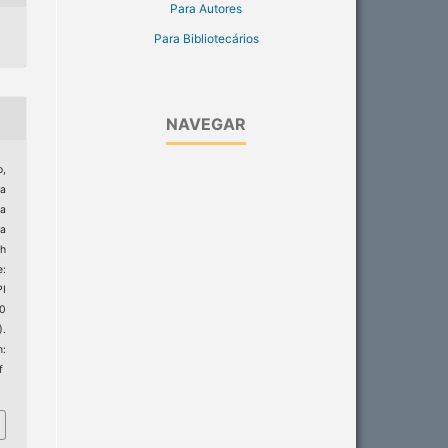
Para Autores
Para Bibliotecários
NAVEGAR
,
da
ra
a
th
e:
PI
20
).
:
f