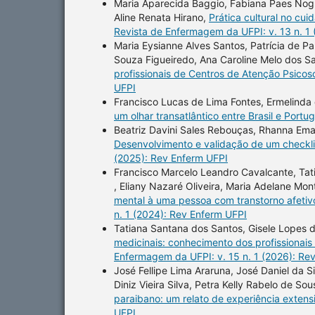
Maria Aparecida Baggio, Fabiana Paes Nogue
Aline Renata Hirano,
Prática cultural no cu
Revista de Enfermagem da UFPI: v. 13 n. 1
Maria Eysianne Alves Santos, Patrícia de Pau
Souza Figueiredo, Ana Caroline Melo dos Sa
profissionais de Centros de Atenção Psicos
UFPI
Francisco Lucas de Lima Fontes, Ermelinda
um olhar transatlântico entre Brasil e Portu
Beatriz Davini Sales Rebouças, Rhanna Eman
Desenvolvimento e validação de um checkli
(2025): Rev Enferm UFPI
Francisco Marcelo Leandro Cavalcante, Ta
, Eliany Nazaré Oliveira, Maria Adelane Mon
mental à uma pessoa com transtorno afetivo
n. 1 (2024): Rev Enferm UFPI
Tatiana Santana dos Santos, Gisele Lopes de
medicinais: conhecimento dos profissionai
Enfermagem da UFPI: v. 15 n. 1 (2026): Re
José Fellipe Lima Araruna, José Daniel da Si
Diniz Vieira Silva, Petra Kelly Rabelo de S
paraibano: um relato de experiência extens
UFPI