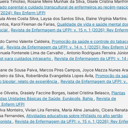
ira Timoteo, Rosane Meire Munhak da Silva, Gisele Cristina Manfrini
idado parental e cuidado transcultural de enfermeiros ao recém-nasc
 (2024): Rev Enferm UFPI
la Alves Costa Silva, Laysa dos Santos Silva, Elaine Virgínia Martins
ntos, Karol Fireman de Farias,
Qualidade de vida e saúde mental do
ocial
,
Revista de Enfermagem da UFPI: v. 15 n. 1 (2026): Rev Enferm
 do Carmo Valente Caldeira,
Promoção da saúde e controle do tabac
gal
,
Revista de Enfermagem da UFPI: v. 14 n. 1 (2025): Rev Enferm U
uela Fontenele Lima de Carvalho , Antonio Rodrigues Ferreira Júnior
st para cuidados intraparto
,
Revista de Enfermagem da UFPI: v. 14 
tiane de Sousa Paiva, Marcos Pires Campos, Joyce Mazza Nunes Ar
teiro da Silva, Roberlândia Evangelista Lopes Ávila,
Promoção da sa
 bipolar: relato de experiência
,
Revista de Enfermagem da UFPI: v.
 Oliveira, Grasiely Faccine Borges, Isabel Cristina Belasco,
Plantas
s das Unidades Básicas de Saúde, Eunápolis, Bahia
,
Revista de
v Enferm UFPI
lva Monteiro, Vivian Lira Ferreira, Maria Aline Januário, Cícera Renata
ousa Fernandes,
Atividades educativas sobre HIV/aids no alto sertão
ionista
,
Revista de Enfermagem da UFPI: v. 15 n. 1 (2026): Rev Enf