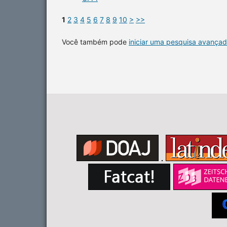
1
2
3
4
5
6
7
8
9
10
>
>>
Você também pode
iniciar uma pesquisa avançad