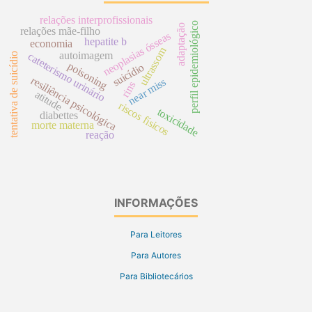
relações interprofissionais
perfil epidemiológico
adaptação
relações mãe-filho
neoplasias ósseas
hepatite b
economia
ultrassom
autoimagem
cateterismo urinário
tentativa de suicídio
poisoning
suicídio
resiliência psicológica
near miss
rins
atitude
riscos físicos
toxicidade
diabettes
morte materna
reação
INFORMAÇÕES
Para Leitores
Para Autores
Para Bibliotecários