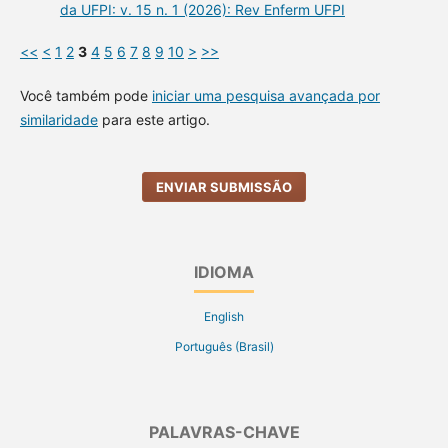
da UFPI: v. 15 n. 1 (2026): Rev Enferm UFPI
<<
<
1
2
3
4
5
6
7
8
9
10
>
>>
Você também pode
iniciar uma pesquisa avançada por
similaridade
para este artigo.
ENVIAR SUBMISSÃO
IDIOMA
English
Português (Brasil)
PALAVRAS-CHAVE