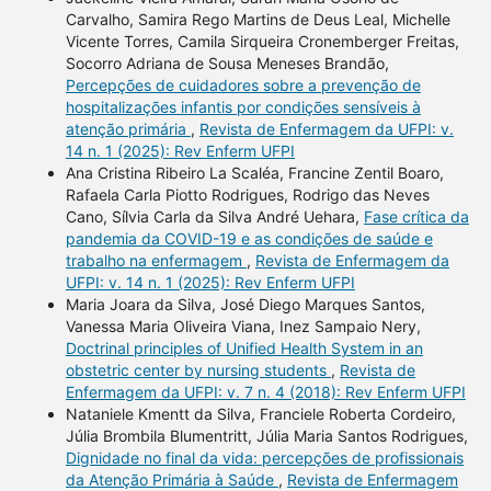
Carvalho, Samira Rego Martins de Deus Leal, Michelle
Vicente Torres, Camila Sirqueira Cronemberger Freitas,
Socorro Adriana de Sousa Meneses Brandão,
Percepções de cuidadores sobre a prevenção de
hospitalizações infantis por condições sensíveis à
atenção primária
,
Revista de Enfermagem da UFPI: v.
14 n. 1 (2025): Rev Enferm UFPI
Ana Cristina Ribeiro La Scaléa, Francine Zentil Boaro,
Rafaela Carla Piotto Rodrigues, Rodrigo das Neves
Cano, Sílvia Carla da Silva André Uehara,
Fase crítica da
pandemia da COVID-19 e as condições de saúde e
trabalho na enfermagem
,
Revista de Enfermagem da
UFPI: v. 14 n. 1 (2025): Rev Enferm UFPI
Maria Joara da Silva, José Diego Marques Santos,
Vanessa Maria Oliveira Viana, Inez Sampaio Nery,
Doctrinal principles of Unified Health System in an
obstetric center by nursing students
,
Revista de
Enfermagem da UFPI: v. 7 n. 4 (2018): Rev Enferm UFPI
Nataniele Kmentt da Silva, Franciele Roberta Cordeiro,
Júlia Brombila Blumentritt, Júlia Maria Santos Rodrigues,
Dignidade no final da vida: percepções de profissionais
da Atenção Primária à Saúde
,
Revista de Enfermagem