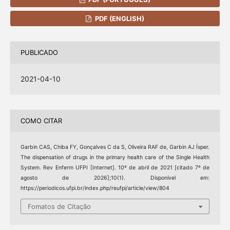
PDF (ENGLISH)
PUBLICADO
2021-04-10
COMO CITAR
Garbin CAS, Chiba FY, Gonçalves C da S, Oliveira RAF de, Garbin AJ Ísper.
The dispensation of drugs in the primary health care of the Single Health
System. Rev Enferm UFPI [Internet]. 10º de abril de 2021 [citado 7º de
agosto de 2026];10(1). Disponível em:
https://periodicos.ufpi.br/index.php/reufpi/article/view/804
Fomatos de Citação