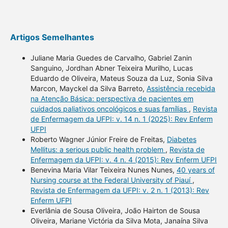
Artigos Semelhantes
Juliane Maria Guedes de Carvalho, Gabriel Zanin
Sanguino, Jordhan Abner Teixeira Murilho, Lucas
Eduardo de Oliveira, Mateus Souza da Luz, Sonia Silva
Marcon, Mayckel da Silva Barreto,
Assistência recebida
na Atenção Básica: perspectiva de pacientes em
cuidados paliativos oncológicos e suas famílias
,
Revista
de Enfermagem da UFPI: v. 14 n. 1 (2025): Rev Enferm
UFPI
Roberto Wagner Júnior Freire de Freitas,
Diabetes
Mellitus: a serious public health problem
,
Revista de
Enfermagem da UFPI: v. 4 n. 4 (2015): Rev Enferm UFPI
Benevina Maria Vilar Teixeira Nunes Nunes,
40 years of
Nursing course at the Federal University of Piauí
,
Revista de Enfermagem da UFPI: v. 2 n. 1 (2013): Rev
Enferm UFPI
Everlânia de Sousa Oliveira, João Hairton de Sousa
Oliveira, Mariane Victória da Silva Mota, Janaína Silva