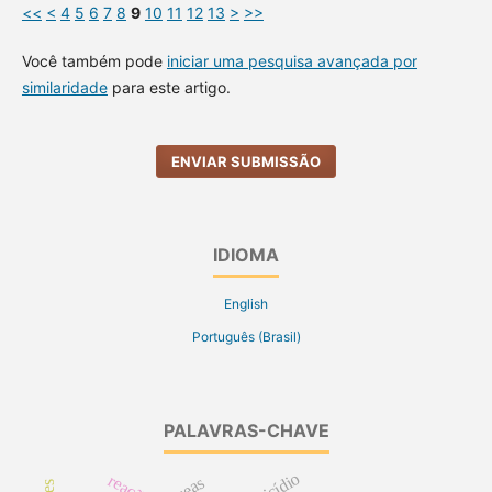
<<
<
4
5
6
7
8
9
10
11
12
13
>
>>
Você também pode
iniciar uma pesquisa avançada por
similaridade
para este artigo.
ENVIAR SUBMISSÃO
IDIOMA
English
Português (Brasil)
PALAVRAS-CHAVE
suicídio
reação