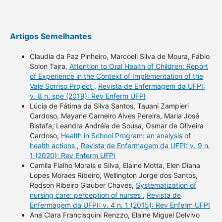
Artigos Semelhantes
Claudia da Paz Pinheiro, Marcoeli Silva de Moura, Fábio
Solon Tajra,
Attention to Oral Health of Children: Report
of Experience in the Context of Implementation of the
Vale Sorriso Project
,
Revista de Enfermagem da UFPI:
v. 8 n. spe (2019): Rev Enferm UFPI
Lúcia de Fátima da Silva Santos, Tauani Zampieri
Cardoso, Mayane Carneiro Alves Pereira, Maria José
Bistafa, Leandra Andréia de Sousa, Osmar de Oliveira
Cardoso,
Health in School Program: an analysis of
health actions
,
Revista de Enfermagem da UFPI: v. 9 n.
1 (2020): Rev Enferm UFPI
Camila Fialho Morais e Silva, Elaine Motta, Elen Diana
Lopes Moraes Ribeiro, Wellington Jorge dos Santos,
Rodson Ribeiro Glauber Chaves,
Systematization of
nursing care: perception of nurses
,
Revista de
Enfermagem da UFPI: v. 4 n. 1 (2015): Rev Enferm UFPI
Ana Clara Francisquini Renzzo, Elaine Miguel Delvivo