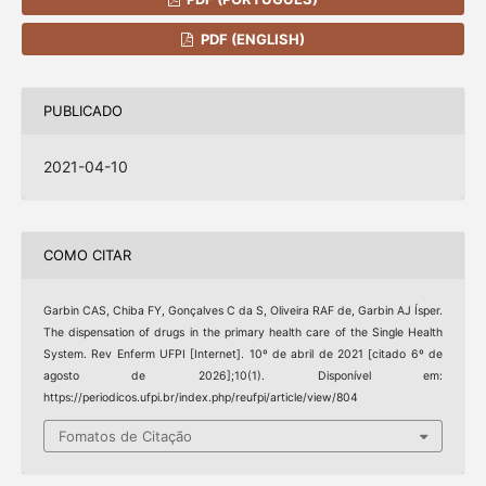
PDF (ENGLISH)
PUBLICADO
2021-04-10
COMO CITAR
Garbin CAS, Chiba FY, Gonçalves C da S, Oliveira RAF de, Garbin AJ Ísper.
The dispensation of drugs in the primary health care of the Single Health
System. Rev Enferm UFPI [Internet]. 10º de abril de 2021 [citado 6º de
agosto de 2026];10(1). Disponível em:
https://periodicos.ufpi.br/index.php/reufpi/article/view/804
Fomatos de Citação