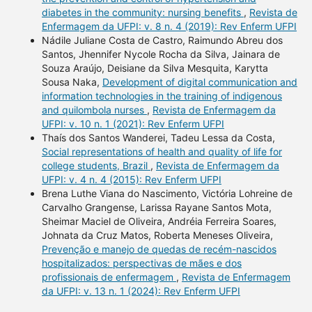
diabetes in the community: nursing benefits
,
Revista de
Enfermagem da UFPI: v. 8 n. 4 (2019): Rev Enferm UFPI
Nádile Juliane Costa de Castro, Raimundo Abreu dos
Santos, Jhennifer Nycole Rocha da Silva, Jainara de
Souza Araújo, Deisiane da Silva Mesquita, Karytta
Sousa Naka,
Development of digital communication and
information technologies in the training of indigenous
and quilombola nurses
,
Revista de Enfermagem da
UFPI: v. 10 n. 1 (2021): Rev Enferm UFPI
Thaís dos Santos Wanderei, Tadeu Lessa da Costa,
Social representations of health and quality of life for
college students, Brazil
,
Revista de Enfermagem da
UFPI: v. 4 n. 4 (2015): Rev Enferm UFPI
Brena Luthe Viana do Nascimento, Victória Lohreine de
Carvalho Grangense, Larissa Rayane Santos Mota,
Sheimar Maciel de Oliveira, Andréia Ferreira Soares,
Johnata da Cruz Matos, Roberta Meneses Oliveira,
Prevenção e manejo de quedas de recém-nascidos
hospitalizados: perspectivas de mães e dos
profissionais de enfermagem
,
Revista de Enfermagem
da UFPI: v. 13 n. 1 (2024): Rev Enferm UFPI