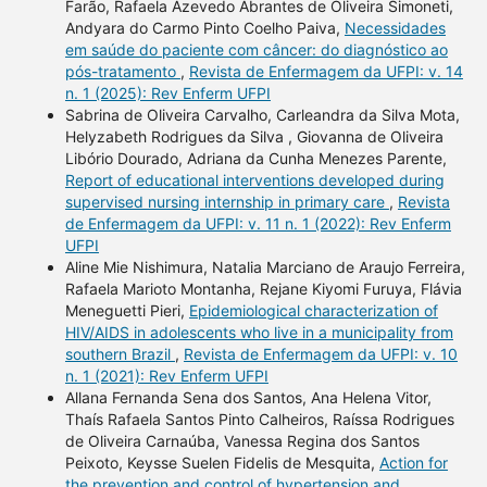
Farão, Rafaela Azevedo Abrantes de Oliveira Simoneti,
Andyara do Carmo Pinto Coelho Paiva,
Necessidades
em saúde do paciente com câncer: do diagnóstico ao
pós-tratamento
,
Revista de Enfermagem da UFPI: v. 14
n. 1 (2025): Rev Enferm UFPI
Sabrina de Oliveira Carvalho, Carleandra da Silva Mota,
Helyzabeth Rodrigues da Silva , Giovanna de Oliveira
Libório Dourado, Adriana da Cunha Menezes Parente,
Report of educational interventions developed during
supervised nursing internship in primary care
,
Revista
de Enfermagem da UFPI: v. 11 n. 1 (2022): Rev Enferm
UFPI
Aline Mie Nishimura, Natalia Marciano de Araujo Ferreira,
Rafaela Marioto Montanha, Rejane Kiyomi Furuya, Flávia
Meneguetti Pieri,
Epidemiological characterization of
HIV/AIDS in adolescents who live in a municipality from
southern Brazil
,
Revista de Enfermagem da UFPI: v. 10
n. 1 (2021): Rev Enferm UFPI
Allana Fernanda Sena dos Santos, Ana Helena Vitor,
Thaís Rafaela Santos Pinto Calheiros, Raíssa Rodrigues
de Oliveira Carnaúba, Vanessa Regina dos Santos
Peixoto, Keysse Suelen Fidelis de Mesquita,
Action for
the prevention and control of hypertension and