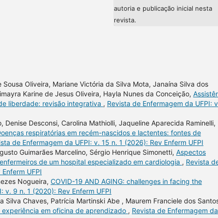
autoria e publicação inicial nesta
revista.
 Sousa Oliveira, Mariane Victória da Silva Mota, Janaína Silva dos
simayra Karine de Jesus Oliveira, Hayla Nunes da Conceição,
Assistê
e liberdade: revisão integrativa
,
Revista de Enfermagem da UFPI: v
o, Denise Desconsi, Carolina Mathiolli, Jaqueline Aparecida Raminelli,
oenças respiratórias em recém-nascidos e lactentes: fontes de
ista de Enfermagem da UFPI: v. 15 n. 1 (2026): Rev Enferm UFPI
gusto Guimarães Marcelino, Sérgio Henrique Simonetti,
Aspectos
enfermeiros de um hospital especializado em cardiologia
,
Revista d
v Enferm UFPI
nezes Nogueira,
COVID-19 AND AGING: challenges in facing the
 v. 9 n. 1 (2020): Rev Enferm UFPI
da Silva Chaves, Patrícia Martinski Abe , Maurem Franciele dos Santos
e experiência em oficina de aprendizado
,
Revista de Enfermagem da