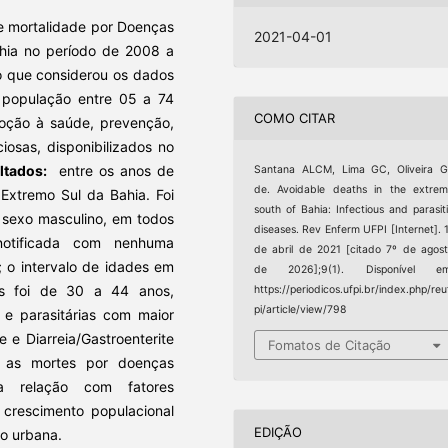
de mortalidade por Doenças
2021-04-01
ahia no período de 2008 a
vo que considerou os dados
a população entre 05 a 74
COMO CITAR
oção à saúde, prevenção,
iosas, disponibilizados no
ltados:
entre os anos de
Santana ALCM, Lima GC, Oliveira 
de. Avoidable deaths in the extre
Extremo Sul da Bahia. Foi
south of Bahia: Infectious and parasit
 sexo masculino, em todos
diseases. Rev Enferm UFPI [Internet]. 
notificada com nenhuma
de abril de 2021 [citado 7º de agos
; o intervalo de idades em
de 2026];9(1). Disponível em
s foi de 30 a 44 anos,
https://periodicos.ufpi.br/index.php/reu
pi/article/view/798
 e parasitárias com maior
 e Diarreia/Gastroenterite
Fomatos de Citação
as mortes por doenças
ta relação com fatores
crescimento populacional
EDIÇÃO
ão urbana.