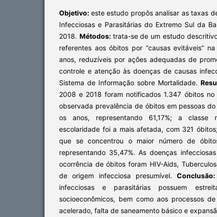
Objetivo:
este estudo propôs analisar as taxas 
Infecciosas e Parasitárias do Extremo Sul da B
2018.
Métodos:
trata-se de um estudo descriti
referentes aos óbitos por “causas evitáveis” n
anos, reduzíveis por ações adequadas de prom
controle e atenção às doenças de causas infecc
Sistema de Informação sobre Mortalidade.
Resu
2008 e 2018 foram notificados 1.347 óbitos no 
observada prevalência de óbitos em pessoas do
os anos, representando 61,17%; a classe 
escolaridade foi a mais afetada, com 321 óbitos
que se concentrou o maior número de óbito
representando 35,47%. As doenças infecciosas
ocorrência de óbitos foram HIV-Aids, Tuberculose
de origem infecciosa presumível.
Conclusão:
infecciosas e parasitárias possuem estrei
socioeconômicos, bem como aos processos de 
acelerado, falta de saneamento básico e expans