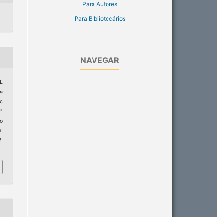
Para Autores
Para Bibliotecários
NAVEGAR
GL
me
ic
1º
to
:
f