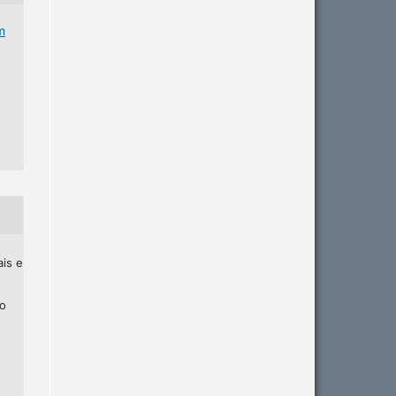
m
ais e
ho