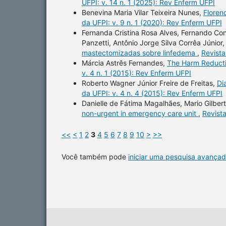
UFPI: v. 14 n. 1 (2025): Rev Enferm UFPI
Benevina Maria Vilar Teixeira Nunes,
Floren
da UFPI: v. 9 n. 1 (2020): Rev Enferm UFPI
Fernanda Cristina Rosa Alves, Fernando Co
Panzetti, Antônio Jorge Silva Corrêa Júnior
mastectomizadas sobre linfedema
,
Revista
Márcia Astrês Fernandes,
The Harm Reductio
v. 4 n. 1 (2015): Rev Enferm UFPI
Roberto Wagner Júnior Freire de Freitas,
Di
da UFPI: v. 4 n. 4 (2015): Rev Enferm UFPI
Danielle de Fátima Magalhães, Mario Gilber
non-urgent in emergency care unit
,
Revist
<<
<
1
2
3
4
5
6
7
8
9
10
>
>>
Você também pode
iniciar uma pesquisa avançad