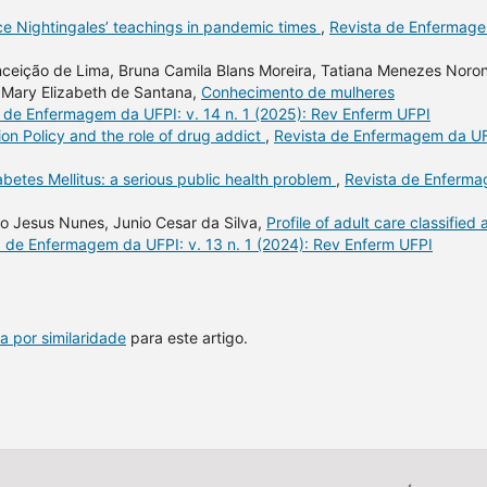
ce Nightingales’ teachings in pandemic times
,
Revista de Enfermag
nceição de Lima, Bruna Camila Blans Moreira, Tatiana Menezes Noro
, Mary Elizabeth de Santana,
Conhecimento de mulheres
 de Enfermagem da UFPI: v. 14 n. 1 (2025): Rev Enferm UFPI
n Policy and the role of drug addict
,
Revista de Enfermagem da UF
abetes Mellitus: a serious public health problem
,
Revista de Enferm
to Jesus Nunes, Junio Cesar da Silva,
Profile of adult care classified 
a de Enfermagem da UFPI: v. 13 n. 1 (2024): Rev Enferm UFPI
a por similaridade
para este artigo.