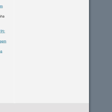
em
nha
PI:
agem
as