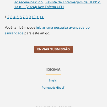
ao recém-nascido
,
Revista de Enfermagem da UFPI: v.
13 n. 1 (2024): Rev Enferm UFPI
1
2
3
4
5
6
7
8
9
10
>
>>
Você também pode
iniciar uma pesquisa avançada por
similaridade
para este artigo.
ENVIAR SUBMISSÃO
IDIOMA
English
Português (Brasil)