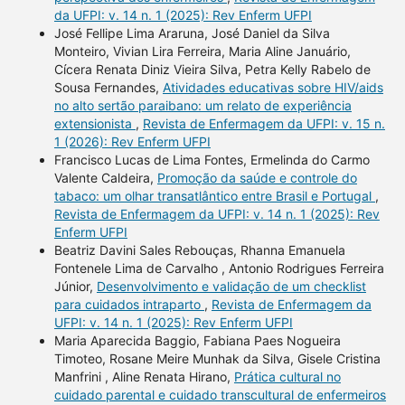
da UFPI: v. 14 n. 1 (2025): Rev Enferm UFPI
José Fellipe Lima Araruna, José Daniel da Silva
Monteiro, Vivian Lira Ferreira, Maria Aline Januário,
Cícera Renata Diniz Vieira Silva, Petra Kelly Rabelo de
Sousa Fernandes,
Atividades educativas sobre HIV/aids
no alto sertão paraibano: um relato de experiência
extensionista
,
Revista de Enfermagem da UFPI: v. 15 n.
1 (2026): Rev Enferm UFPI
Francisco Lucas de Lima Fontes, Ermelinda do Carmo
Valente Caldeira,
Promoção da saúde e controle do
tabaco: um olhar transatlântico entre Brasil e Portugal
,
Revista de Enfermagem da UFPI: v. 14 n. 1 (2025): Rev
Enferm UFPI
Beatriz Davini Sales Rebouças, Rhanna Emanuela
Fontenele Lima de Carvalho , Antonio Rodrigues Ferreira
Júnior,
Desenvolvimento e validação de um checklist
para cuidados intraparto
,
Revista de Enfermagem da
UFPI: v. 14 n. 1 (2025): Rev Enferm UFPI
Maria Aparecida Baggio, Fabiana Paes Nogueira
Timoteo, Rosane Meire Munhak da Silva, Gisele Cristina
Manfrini , Aline Renata Hirano,
Prática cultural no
cuidado parental e cuidado transcultural de enfermeiros