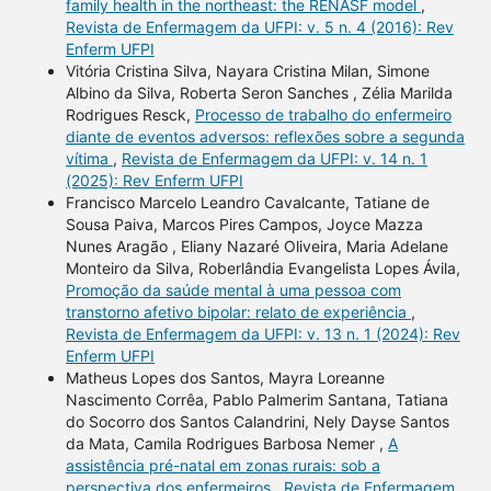
family health in the northeast: the RENASF model
,
Revista de Enfermagem da UFPI: v. 5 n. 4 (2016): Rev
Enferm UFPI
Vitória Cristina Silva, Nayara Cristina Milan, Simone
Albino da Silva, Roberta Seron Sanches , Zélia Marilda
Rodrigues Resck,
Processo de trabalho do enfermeiro
diante de eventos adversos: reflexões sobre a segunda
vítima
,
Revista de Enfermagem da UFPI: v. 14 n. 1
(2025): Rev Enferm UFPI
Francisco Marcelo Leandro Cavalcante, Tatiane de
Sousa Paiva, Marcos Pires Campos, Joyce Mazza
Nunes Aragão , Eliany Nazaré Oliveira, Maria Adelane
Monteiro da Silva, Roberlândia Evangelista Lopes Ávila,
Promoção da saúde mental à uma pessoa com
transtorno afetivo bipolar: relato de experiência
,
Revista de Enfermagem da UFPI: v. 13 n. 1 (2024): Rev
Enferm UFPI
Matheus Lopes dos Santos, Mayra Loreanne
Nascimento Corrêa, Pablo Palmerim Santana, Tatiana
do Socorro dos Santos Calandrini, Nely Dayse Santos
da Mata, Camila Rodrigues Barbosa Nemer ,
A
assistência pré-natal em zonas rurais: sob a
perspectiva dos enfermeiros
,
Revista de Enfermagem