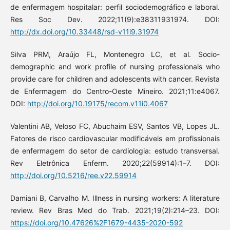
de enfermagem hospitalar: perfil sociodemográfico e laboral.
Res Soc Dev. 2022;11(9):e38311931974. DOI:
http://dx.doi.org/10.33448/rsd-v11i9.31974
Silva PRM, Araújo FL, Montenegro LC, et al. Socio-
demographic and work profile of nursing professionals who
provide care for children and adolescents with cancer. Revista
de Enfermagem do Centro-Oeste Mineiro. 2021;11:e4067.
DOI:
http://doi.org/10.19175/recom.v11i0.4067
Valentini AB, Veloso FC, Abuchaim ESV, Santos VB, Lopes JL.
Fatores de risco cardiovascular modificáveis em profissionais
de enfermagem do setor de cardiologia: estudo transversal.
Rev Eletrônica Enferm. 2020;22(59914):1–7. DOI:
http://doi.org/10.5216/ree.v22.59914
Damiani B, Carvalho M. Illness in nursing workers: A literature
review. Rev Bras Med do Trab. 2021;19(2):214–23. DOI:
https://doi.org/10.47626%2F1679-4435-2020-592