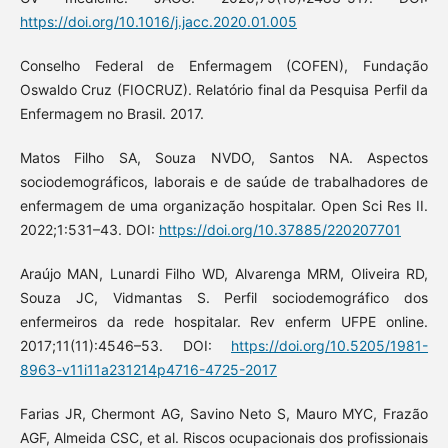
https://doi.org/10.1016/j.jacc.2020.01.005
Conselho Federal de Enfermagem (COFEN), Fundação
Oswaldo Cruz (FIOCRUZ). Relatório final da Pesquisa Perfil da
Enfermagem no Brasil. 2017.
Matos Filho SA, Souza NVDO, Santos NA. Aspectos
sociodemográficos, laborais e de saúde de trabalhadores de
enfermagem de uma organização hospitalar. Open Sci Res II.
2022;1:531–43. DOI:
https://doi.org/10.37885/220207701
Araújo MAN, Lunardi Filho WD, Alvarenga MRM, Oliveira RD,
Souza JC, Vidmantas S. Perfil sociodemográfico dos
enfermeiros da rede hospitalar. Rev enferm UFPE online.
2017;11(11):4546–53. DOI:
https://doi.org/10.5205/1981-
8963-v11i11a231214p4716-4725-2017
Farias JR, Chermont AG, Savino Neto S, Mauro MYC, Frazão
AGF, Almeida CSC, et al. Riscos ocupacionais dos profissionais