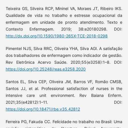
Teixeira GS, Silveira RCP, Mininel VA, Moraes JT, Ribeiro IKS.
Qualidade de vida no trabalho e estresse ocupacional da
enfermagem em unidade de pronto atendimento. Texto e
Contexto Enfermagem. 2019; 38:e20180298. DOI:
http://dx.doi.org/10.1590/1980-265X-TCE-2018-0298
Pimentel NJS, Silva RRC, Oliveira YHA, Silva AGI. A satisfação
dos trabalhadores de enfermagem como indicador de gestão.
Rev Eletrônica Acervo Saúde. 2020;55(e3258):1–8. DOI:
https://doi.org/10.25248/reas.e3258.2020
Santos EL, Silva CEP, Oliveira JM, Barros VF, Romão CMSB,
Santos JJ, et al. Professional satisfaction of nurses in the
intensive care unit environment. Rev Baiana Enferm.
2021;35(e42812):1–11. DOI:
https://doi.org/10.18471/rbe.v35.42812
Ferreira PG, Fakuda CC. Felicidade no trabalho no Brasil: Uma