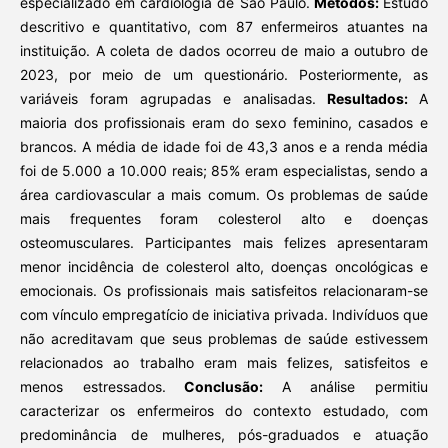
especializado em cardiologia de São Paulo.
Métodos:
Estudo
descritivo e quantitativo, com 87 enfermeiros atuantes na
instituição. A coleta de dados ocorreu de maio a outubro de
2023, por meio de um questionário. Posteriormente, as
variáveis foram agrupadas e analisadas.
Resultados:
A
maioria dos profissionais eram do sexo feminino, casados e
brancos. A média de idade foi de 43,3 anos e a renda média
foi de 5.000 a 10.000 reais; 85% eram especialistas, sendo a
área cardiovascular a mais comum. Os problemas de saúde
mais frequentes foram colesterol alto e doenças
osteomusculares. Participantes mais felizes apresentaram
menor incidência de colesterol alto, doenças oncológicas e
emocionais. Os profissionais mais satisfeitos relacionaram-se
com vínculo empregatício de iniciativa privada. Indivíduos que
não acreditavam que seus problemas de saúde estivessem
relacionados ao trabalho eram mais felizes, satisfeitos e
menos estressados.
Conclusão:
A análise permitiu
caracterizar os enfermeiros do contexto estudado, com
predominância de mulheres, pós-graduados e atuação