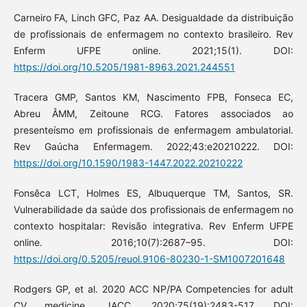
Carneiro FA, Linch GFC, Paz AA. Desigualdade da distribuição
de profissionais de enfermagem no contexto brasileiro. Rev
Enferm UFPE online. 2021;15(1). DOI:
https://doi.org/10.5205/1981-8963.2021.244551
Tracera GMP, Santos KM, Nascimento FPB, Fonseca EC,
Abreu ÂMM, Zeitoune RCG. Fatores associados ao
presenteísmo em profissionais de enfermagem ambulatorial.
Rev Gaúcha Enfermagem. 2022;43:e20210222. DOI:
https://doi.org/10.1590/1983-1447.2022.20210222
Fonsêca LCT, Holmes ES, Albuquerque TM, Santos, SR.
Vulnerabilidade da saúde dos profissionais de enfermagem no
contexto hospitalar: Revisão integrativa. Rev Enferm UFPE
online. 2016;10(7):2687–95. DOI:
https://doi.org/0.5205/reuol.9106-80230-1-SM1007201648
Rodgers GP, et al. 2020 ACC NP/PA Competencies for adult
CV medicine. JACC. 2020;75(19):2483-517. DOI: