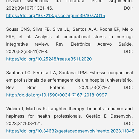
revisão sistemática da literatura. Psicol Argumento.
2021;39(107):1321–46. DOI:
https://doi.org/10.7213/psicolargum39.107.AO15
Sousa CNS, Silva FB, Silva JL, Santos AJA, Rocha EP, Mello
FRF, et al. Analysis of occupational stress in nursing:
integrative review. Rev Eletrônica Acervo Saúde.
2020;52(e3511):1–8. DOI:
https://doi.org/10.25248/reas.e3511.2020
Santana LC, Ferreira LA, Santana LPM. Estresse ocupacional
em profissionais de enfermagem de um hospital universitário.
Rev Bras Enferm. 2020;73(2):1–7. DOI:
http://dx.doi.org/10.1590/0034-7167-2018-0997
Videira I, Martins R. Laughter therapy: benefits in humor and
hapiness for health professionals. Gestão E Desenvolv.
2023;31:103–121. DOI:
https://doi.org/10.34632/gestaoedesenvolvimento.2023.11845