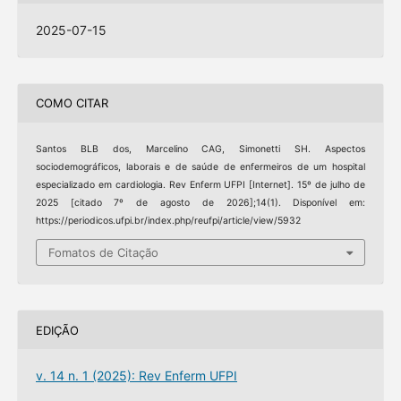
2025-07-15
COMO CITAR
Santos BLB dos, Marcelino CAG, Simonetti SH. Aspectos
sociodemográficos, laborais e de saúde de enfermeiros de um hospital
especializado em cardiologia. Rev Enferm UFPI [Internet]. 15º de julho de
2025 [citado 7º de agosto de 2026];14(1). Disponível em:
https://periodicos.ufpi.br/index.php/reufpi/article/view/5932
Fomatos de Citação
EDIÇÃO
v. 14 n. 1 (2025): Rev Enferm UFPI