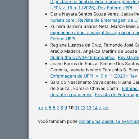
Dignidade no final da vida: percepções de 
UFPI: v. 15 n. 1 (2026): Rev Enferm UFPI
Carla Nayara Santos Souza Veras, Jaqueline
nurse’s care
,
Revista de Enfermagem da UFP
Zulmira Barreira Soares Neta, Marize Melo 
experience about a weight loss group in pr
Enferm UFPI
Regiane Lustosa da Cruz, Fernando José Gue
Araújo Madeira, Angélica Martins de Souza
during the COVID-19 pandemic
,
Revista d
Jeane Barros de Souza, Simone Dos Santos P
Geremia, Ivonete Ivonete Teresinha S. Bus
Enfermagem da UFPI: v. 9 n. 1 (2020): Rev
Sara do Nascimento Cavalcante, Huana Caro
de Souza , Edmara Chaves Costa ,
Fatores 
durante a pandemia
,
Revista de Enfermage
<<
<
5
6
7
8
9
10
11
12
13
14
>
>>
Você também pode
iniciar uma pesquisa avançad