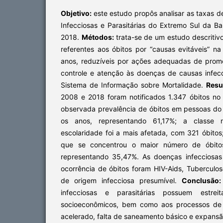
Objetivo:
este estudo propôs analisar as taxas 
Infecciosas e Parasitárias do Extremo Sul da B
2018.
Métodos:
trata-se de um estudo descriti
referentes aos óbitos por “causas evitáveis” n
anos, reduzíveis por ações adequadas de prom
controle e atenção às doenças de causas infecc
Sistema de Informação sobre Mortalidade.
Resu
2008 e 2018 foram notificados 1.347 óbitos no 
observada prevalência de óbitos em pessoas do
os anos, representando 61,17%; a classe 
escolaridade foi a mais afetada, com 321 óbitos
que se concentrou o maior número de óbito
representando 35,47%. As doenças infecciosas
ocorrência de óbitos foram HIV-Aids, Tuberculose
de origem infecciosa presumível.
Conclusão:
infecciosas e parasitárias possuem estrei
socioeconômicos, bem como aos processos de 
acelerado, falta de saneamento básico e expans