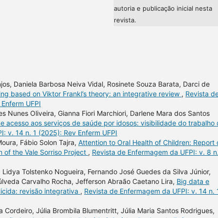
autoria e publicação inicial nesta
revista.
Anjos, Daniela Barbosa Neiva Vidal, Rosinete Souza Barata, Darci de
ng based on Viktor Frankl’s theory: an integrative review
,
Revista d
v Enferm UFPI
s Nunes Oliveira, Gianna Fiori Marchiori, Darlene Mara dos Santos
e acesso aos serviços de saúde por idosos: visibilidade do trabalho
: v. 14 n. 1 (2025): Rev Enferm UFPI
Moura, Fábio Solon Tajra,
Attention to Oral Health of Children: Report 
 of the Vale Sorriso Project
,
Revista de Enfermagem da UFPI: v. 8 n
 Lidya Tolstenko Nogueira, Fernando José Guedes da Silva Júnior,
púlveda Carvalho Rocha, Jefferson Abraão Caetano Lira,
Big data e
cida: revisão integrativa
,
Revista de Enfermagem da UFPI: v. 14 n. 
 Cordeiro, Júlia Brombila Blumentritt, Júlia Maria Santos Rodrigues,