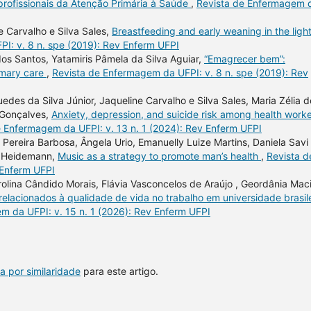
profissionais da Atenção Primária à Saúde
,
Revista de Enfermagem 
 Carvalho e Silva Sales,
Breastfeeding and early weaning in the light
I: v. 8 n. spe (2019): Rev Enferm UFPI
dos Santos, Yatamiris Pâmela da Silva Aguiar,
“Emagrecer bem”:
imary care
,
Revista de Enfermagem da UFPI: v. 8 n. spe (2019): Rev
des da Silva Júnior, Jaqueline Carvalho e Silva Sales, Maria Zélia d
 Gonçalves,
Anxiety, depression, and suicide risk among health work
e Enfermagem da UFPI: v. 13 n. 1 (2024): Rev Enferm UFPI
ereira Barbosa, Ângela Urio, Emanuelly Luize Martins, Daniela Savi
s Heidemann,
Music as a strategy to promote man’s health
,
Revista d
 Enferm UFPI
lina Cândido Morais, Flávia Vasconcelos de Araújo , Geordânia Maci
relacionados à qualidade de vida no trabalho em universidade brasil
m da UFPI: v. 15 n. 1 (2026): Rev Enferm UFPI
a por similaridade
para este artigo.