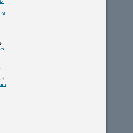
da
 of
e
ers
e
el
eira