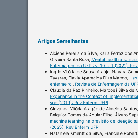
Artigos Semelhantes
Alciene Pereria da Silva, Karla Ferraz dos 
Oliveira Santa Rosa,
Mental health and nursi
Enfermagem da UFPI: v. 10 n. 1 (2021): Re
Ingrid Vitória de Sousa Araújo, Nayara Gome
Tavares, Flavia Aparecida Dias Marmo,
Uso 
enfermeiro
,
Revista de Enfermagem da UFPI
Claudia da Paz Pinheiro, Marcoeli Silva de 
Experience in the Context of Implementation
spe (2019): Rev Enferm UFPI
Giovanna Vitória Aragão de Almeida Santos,
Belquior Gomes de Aguiar Filho, Álvaro Se
machine learning na previsão de ideação sui
(2025): Rev Enferm UFPI
Nataniele Kmentt da Silva, Franciele Roberta