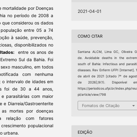
de mortalidade por Doenças
2021-04-01
ahia no período de 2008 a
vo que considerou os dados
a população entre 05 a 74
COMO CITAR
oção à saúde, prevenção,
iosas, disponibilizados no
ltados:
entre os anos de
Santana ALCM, Lima GC, Oliveira 
de. Avoidable deaths in the extre
Extremo Sul da Bahia. Foi
south of Bahia: Infectious and parasit
 sexo masculino, em todos
diseases. Rev Enferm UFPI [Internet]. 
notificada com nenhuma
de abril de 2021 [citado 7º de agos
; o intervalo de idades em
de 2026];9(1). Disponível em
s foi de 30 a 44 anos,
https://periodicos.ufpi.br/index.php/reu
pi/article/view/798
 e parasitárias com maior
 e Diarreia/Gastroenterite
Fomatos de Citação
as mortes por doenças
ta relação com fatores
crescimento populacional
EDIÇÃO
ão urbana.