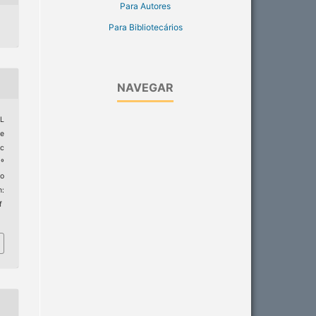
Para Autores
Para Bibliotecários
NAVEGAR
GL
me
ic
1º
to
:
f