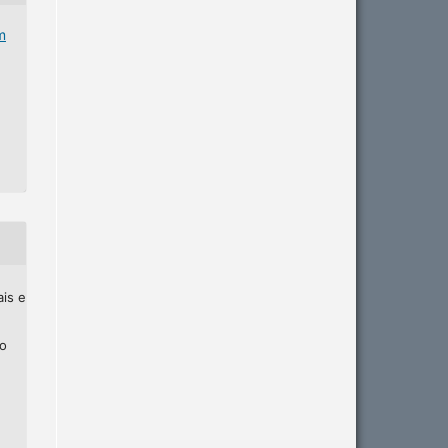
m
ais e
ho