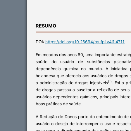
RESUMO
DOI:
https://doi.org/10.26694/reufpi.v4i1.4711
Em meados dos anos 80, uma importante estraté
saúde do usuário de substâncias psicoat
dependência química no mundo. A iniciativa p
holandesa que oferecia aos usuários de drogas 
(1)
a administração de drogas injetáveis
. Foi a p
de drogas passou a suscitar a reflexão de seus 
usuários dependentes químicos, principais inter
boas práticas de saúde.
A Redução de Danos parte do entendimento de 
usuário o desejo de interromper o uso e respei
caso para o direcionamento das ações em saúde