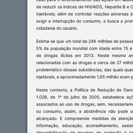
de reduzir os índices de HIV/AIDS, Hepatite B e 
injetáveis; além de controlar reações adversas 
exigir a interrupção do consumo, e busca a pro
cidadania do usuário.
Estima-se que um total de 246 milhões de pesso
5% da população mundial com idade entre 15 e 
de drogas ilícitas em 2013. Neste mesmo an
relacionadas com as drogas e cerca de 27 milh
problemático dessas substâncias, das quais qu
injetáveis, e aproximadamente 1,65 milhão eram 
Neste contexto, a Política de Redução de Danos
1.028, de 1º de julho de 2005, estabelece a
associados ao uso de drogas, sem, necessariamen
ou consumo, assim, a abstinência não pode se
alcançado. E compreende medidas de atenção
informação, educação, aconselhamento, assis
disponibilização de insumos de proteção à 