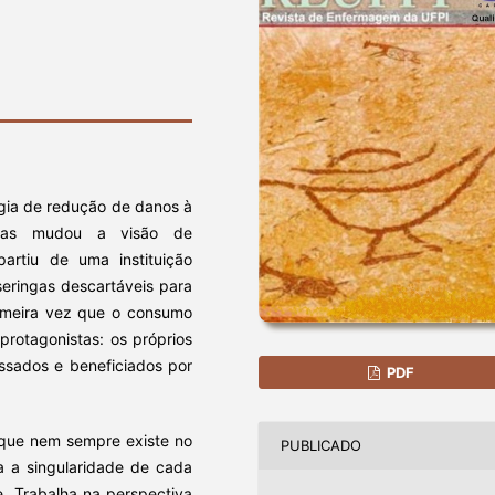
gia de redução de danos à
ivas mudou a visão de
artiu de uma instituição
seringas descartáveis para
rimeira vez que o consumo
protagonistas: os próprios
essados e beneficiados por
PDF
que nem sempre existe no
PUBLICADO
ta a singularidade de cada
. Trabalha na perspectiva