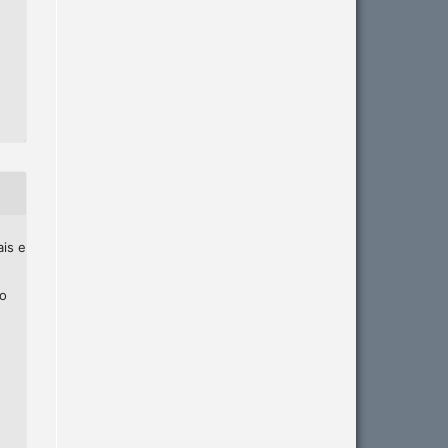
ais e
ho