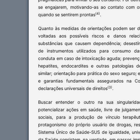
se engajarem, motivando-as ao contato com os
(4)
quando se sentirem prontas
.
Quanto às medidas de orientações podem ser d
voltadas aos possíveis riscos e danos rel
substâncias que causem dependência; desestí
de instrumentos utilizados para consumo d
conduta em caso de intoxicação aguda; prevençã
hepatites, endocardites e outras patologias 
similar; orientação para prática do sexo seguro; 
e garantias fundamentais assegurados na Con
(3)
declarações universais de direitos
.
Buscar entender o outro na sua singularid
potencializar ações em saúde, livre de julgamen
sociais, para a produção de vínculo terapêu
protagonismo do próprio usuário de drogas, res
Sistema Único de Saúde-SUS de igualdade, unive
da Saúde consistem, na verdade, em passos impo