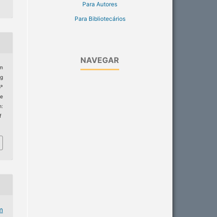
Para Autores
Para Bibliotecários
NAVEGAR
m
ug
5º
e
m:
f
m