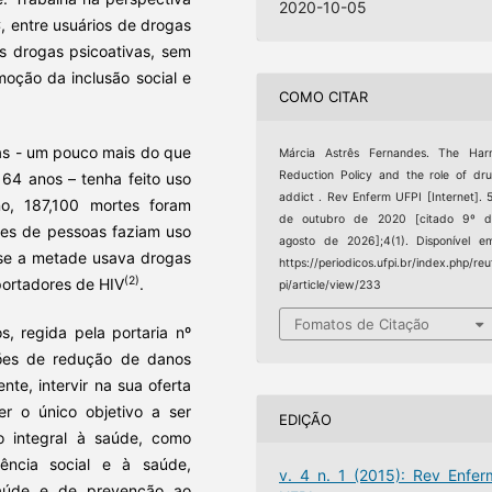
2020-10-05
C, entre usuários de drogas
às drogas psicoativas, sem
moção da inclusão social e
COMO CITAR
as - um pouco mais do que
Márcia Astrês Fernandes. The Har
Reduction Policy and the role of dr
64 anos – tenha feito uso
addict . Rev Enferm UFPI [Internet]. 
o, 187,100 mortes foram
de outubro de 2020 [citado 9º d
ões de pessoas faziam uso
agosto de 2026];4(1). Disponível e
ase a metade usava drogas
https://periodicos.ufpi.br/index.php/reu
(2)
portadores de HIV
.
pi/article/view/233
Fomatos de Citação
, regida pela portaria nº
ções de redução de danos
te, intervir na sua oferta
r o único objetivo a ser
EDIÇÃO
 integral à saúde, como
tência social e à saúde,
v. 4 n. 1 (2015): Rev Enfer
saúde e de prevenção ao