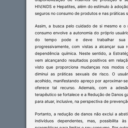
HIV/AIDS e Hepatites, além do estímulo à adoç
seguros no consumo de produtos e nas práticas 
Assim, a busca pelo cuidado de si mesmo e o
consumo envolve a autonomia do próprio usuári
do tempo pode e deve trabalhar sua a
progressivamente, com vistas a alcançar sua 
dependência química. Neste sentido, a Estrat
vem alcançando resultados positivos em rela
visto que proporciona mudanças nos modos 
diminui as práticas sexuais de risco. O usuá
acolhido, manifestando apreço por aproximar-s
oferece tal recurso. Ademais, com a adesã
terapêutico se fortalece e a Redução de Danos g
para atuar, inclusive, na perspectiva de prevenç
Portanto, a redução de danos não exclui a abst
indivíduos dependentes, mas, possibilita à
pragmáticas para limitar o seu consumo. Por outro