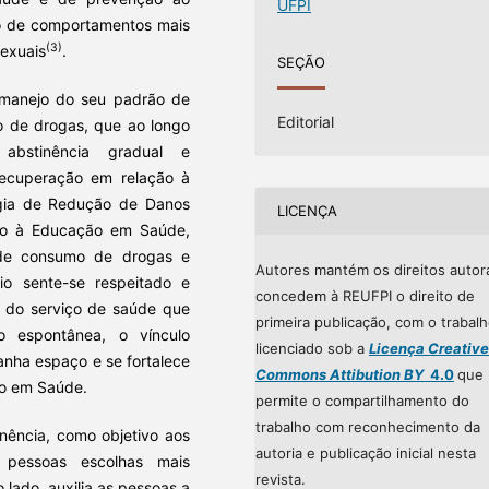
UFPI
ão de comportamentos mais
(3)
sexuais
.
SEÇÃO
 manejo do seu padrão de
Editorial
o de drogas, que ao longo
bstinência gradual e
recuperação em relação à
égia de Redução de Danos
LICENÇA
ção à Educação em Saúde,
de consumo de drogas e
Autores mantém os direitos autor
rio sente-se respeitado e
concedem à REUFPI o direito de
e do serviço de saúde que
primeira publicação, com o trabal
o espontânea, o vínculo
licenciado sob a
Licença Creative
anha espaço e se fortalece
Commons Attibution BY
4.0
que
ão em Saúde.
permite o compartilhamento do
trabalho com reconhecimento da
inência, como objetivo aos
autoria e publicação inicial nesta
s pessoas escolhas mais
revista.
 lado, auxilia as pessoas a