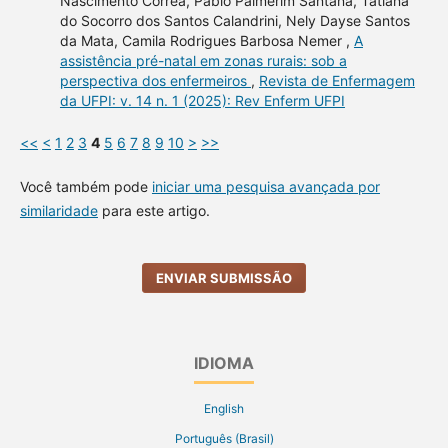
Nascimento Corrêa, Pablo Palmerim Santana, Tatiana
do Socorro dos Santos Calandrini, Nely Dayse Santos
da Mata, Camila Rodrigues Barbosa Nemer ,
A
assistência pré-natal em zonas rurais: sob a
perspectiva dos enfermeiros
,
Revista de Enfermagem
da UFPI: v. 14 n. 1 (2025): Rev Enferm UFPI
<<
<
1
2
3
4
5
6
7
8
9
10
>
>>
Você também pode
iniciar uma pesquisa avançada por
similaridade
para este artigo.
ENVIAR SUBMISSÃO
IDIOMA
English
Português (Brasil)