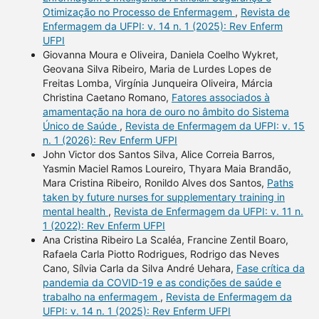
Otimização no Processo de Enfermagem
,
Revista de
Enfermagem da UFPI: v. 14 n. 1 (2025): Rev Enferm
UFPI
Giovanna Moura e Oliveira, Daniela Coelho Wykret,
Geovana Silva Ribeiro, Maria de Lurdes Lopes de
Freitas Lomba, Virgínia Junqueira Oliveira, Márcia
Christina Caetano Romano,
Fatores associados à
amamentação na hora de ouro no âmbito do Sistema
Único de Saúde
,
Revista de Enfermagem da UFPI: v. 15
n. 1 (2026): Rev Enferm UFPI
John Victor dos Santos Silva, Alice Correia Barros,
Yasmin Maciel Ramos Loureiro, Thyara Maia Brandão,
Mara Cristina Ribeiro, Ronildo Alves dos Santos,
Paths
taken by future nurses for supplementary training in
mental health
,
Revista de Enfermagem da UFPI: v. 11 n.
1 (2022): Rev Enferm UFPI
Ana Cristina Ribeiro La Scaléa, Francine Zentil Boaro,
Rafaela Carla Piotto Rodrigues, Rodrigo das Neves
Cano, Sílvia Carla da Silva André Uehara,
Fase crítica da
pandemia da COVID-19 e as condições de saúde e
trabalho na enfermagem
,
Revista de Enfermagem da
UFPI: v. 14 n. 1 (2025): Rev Enferm UFPI