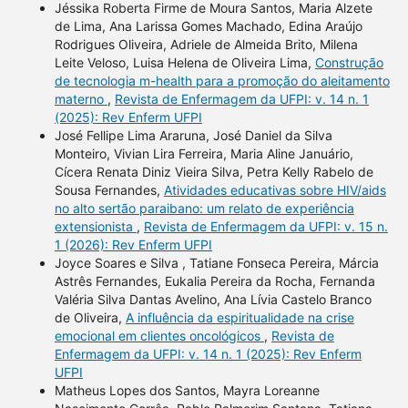
Jéssika Roberta Firme de Moura Santos, Maria Alzete
de Lima, Ana Larissa Gomes Machado, Edina Araújo
Rodrigues Oliveira, Adriele de Almeida Brito, Milena
Leite Veloso, Luisa Helena de Oliveira Lima,
Construção
de tecnologia m-health para a promoção do aleitamento
materno
,
Revista de Enfermagem da UFPI: v. 14 n. 1
(2025): Rev Enferm UFPI
José Fellipe Lima Araruna, José Daniel da Silva
Monteiro, Vivian Lira Ferreira, Maria Aline Januário,
Cícera Renata Diniz Vieira Silva, Petra Kelly Rabelo de
Sousa Fernandes,
Atividades educativas sobre HIV/aids
no alto sertão paraibano: um relato de experiência
extensionista
,
Revista de Enfermagem da UFPI: v. 15 n.
1 (2026): Rev Enferm UFPI
Joyce Soares e Silva , Tatiane Fonseca Pereira, Márcia
Astrês Fernandes, Eukalia Pereira da Rocha, Fernanda
Valéria Silva Dantas Avelino, Ana Lívia Castelo Branco
de Oliveira,
A influência da espiritualidade na crise
emocional em clientes oncológicos
,
Revista de
Enfermagem da UFPI: v. 14 n. 1 (2025): Rev Enferm
UFPI
Matheus Lopes dos Santos, Mayra Loreanne