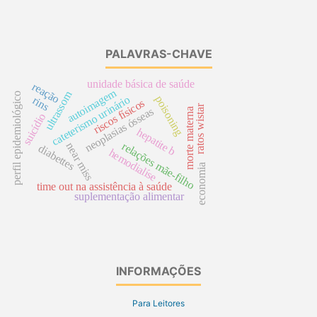
PALAVRAS-CHAVE
unidade básica de saúde
reação
autoimagem
ultrassom
perfil epidemiológico
cateterismo urinário
poisoning
rins
riscos físicos
ratos wistar
neoplasias ósseas
morte materna
suicídio
hepatite b
relações mãe-filho
near miss
diabettes
hemodialíse
economia
time out na assistência à saúde
suplementação alimentar
INFORMAÇÕES
Para Leitores