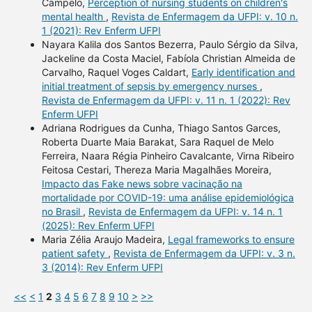
Campelo,
Perception of nursing students on children's
mental health
,
Revista de Enfermagem da UFPI: v. 10 n.
1 (2021): Rev Enferm UFPI
Nayara Kalila dos Santos Bezerra, Paulo Sérgio da Silva,
Jackeline da Costa Maciel, Fabíola Christian Almeida de
Carvalho, Raquel Voges Caldart,
Early identification and
initial treatment of sepsis by emergency nurses
,
Revista de Enfermagem da UFPI: v. 11 n. 1 (2022): Rev
Enferm UFPI
Adriana Rodrigues da Cunha, Thiago Santos Garces,
Roberta Duarte Maia Barakat, Sara Raquel de Melo
Ferreira, Naara Régia Pinheiro Cavalcante, Virna Ribeiro
Feitosa Cestari, Thereza Maria Magalhães Moreira,
Impacto das Fake news sobre vacinação na
mortalidade por COVID-19: uma análise epidemiológica
no Brasil
,
Revista de Enfermagem da UFPI: v. 14 n. 1
(2025): Rev Enferm UFPI
Maria Zélia Araujo Madeira,
Legal frameworks to ensure
patient safety
,
Revista de Enfermagem da UFPI: v. 3 n.
3 (2014): Rev Enferm UFPI
<<
<
1
2
3
4
5
6
7
8
9
10
>
>>