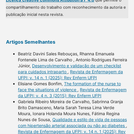
Licença Creative Commons Attibution BY
4.0
que permite o
compartilhamento do trabalho com reconhecimento da autoria e
publicação inicial nesta revista.
Artigos Semelhantes
Beatriz Davini Sales Rebouças, Rhanna Emanuela
Fontenele Lima de Carvalho , Antonio Rodrigues Ferreira
Júnior,
Desenvolvimento e validação de um checklist
para cuidados intraparto
,
Revista de Enfermagem da
UFPI: v. 14 n. 1 (2025): Rev Enferm UFPI
Elisiane Gomes Bonfim,
The formation of the nurse to
face the situations of violence
,
Revista de Enfermagem
da UFPI: v. 4 n. 3 (2015): Rev Enferm UFPI
Gabriela Ribeiro Moreira de Carvalho, Sabrinna Granja
Brito Damasceno, Maria Sarah Teresa Lima Verde
Moura, Ionara Holanda Moura Nunes, Fátima Regina
Nunes de Sousa,
Qualidade e estilo de vida de pessoas
com hipertensão arterial associada ou não ao diabetes
,
Revista de Enfermagem da UFPI: v. 14 n. 1 (2025): Rev