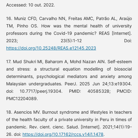
Accessed: 10 out. 2022.
16. Muniz CFD, Carvalho NN, Freitas AMC, Patrão AL, Araújo
TM, Pinho OS. How was the mental health of university
professors during the Covid-19 pandemic? REAS [Internet].
2023; 23(5):1-12 Doi:
https://doi.org/10.25248/REAS.e12145.2023
17. Mud Shukri MI, Baharom A, Mohd Nazan AIN. Self-esteem
and stress: a structural equation modelling of biosocial
determinants, psychological mediators and anxiety among
Malaysian undergraduates. PeerJ. 2025 Jun 24;13:e19304.
doi: 10.7717/peerj.19304. PMID: 40585328; PMCID:
PMC12204089.
18. Asencios MV. Burnout syndrome and lifestyles in teachers
of the health faculty of a private university in Peru in times of
pandemic. Rev. cient. cienc. Salud. [Internet]. 2021;14(1):19-
26. doi:
https://doi.org/10.17162/rccs.v14i1.1478
.