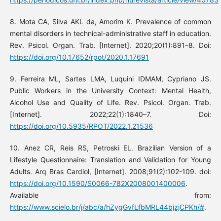
8. Mota CA, Silva AKL da, Amorim K. Prevalence of common
mental disorders in technical-administrative staff in education.
Rev. Psicol. Organ. Trab. [Internet]. 2020;20(1):891–8. Doi:
https://doi.org/10.17652/rpot/2020.1.17691
9. Ferreira ML, Sartes LMA, Luquini IDMAM, Cypriano JS.
Public Workers in the University Context: Mental Health,
Alcohol Use and Quality of Life. Rev. Psicol. Organ. Trab.
[Internet]. 2022;22(1):1840–7. Doi:
https://doi.org/10.5935/RPOT/2022.1.21536
10. Anez CR, Reis RS, Petroski EL. Brazilian Version of a
Lifestyle Questionnaire: Translation and Validation for Young
Adults. Arq Bras Cardiol, [Internet]. 2008;91(2):102-109. doi:
https://doi.org/10.1590/S0066-782X2008001400006
.
Available from:
https://www.scielo.br/j/abc/a/hZygGvfLfbMRL44bjzjCPKh/#
.