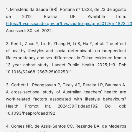
1. Ministério da Saúde (BR). Portaria nº 1.823, de 23 de agosto
de 2012. Brasília, DF. Available from:
https://bvsms.saude.gov.br/bvs/saudelegis/gm/2012/prt1823_2
Accessed: 30 set. 2022.
2. Ren L, Zhou Y, Liu K, Zhang H, Li S, Hu Y, et al. The effect
of healthy lifestyles and social determinants on independent
life expectancy and sex differences in China: evidence from a
13-year cohort study. Lancet Public Health. 2025;1–9. Doi:
10.1016/S2468-2667(25)00253-1.
3. Corbett L, Phongsavan P, Okely AD, Peralta LR, Bauman A.
A cross-sectional study of Australian teachers’ health: are
work-related factors associated with lifestyle behaviours?
Health Promot Int. 2024;39(1):daad192. Doi: doi:
10.1093/heapro/daad192
4. Gomes NR, de Assis-Santos CC, Rezende BA, de Medeiros