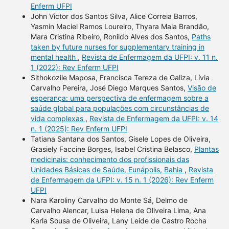
Enferm UFPI
John Victor dos Santos Silva, Alice Correia Barros,
Yasmin Maciel Ramos Loureiro, Thyara Maia Brandão,
Mara Cristina Ribeiro, Ronildo Alves dos Santos,
Paths
taken by future nurses for supplementary training in
mental health
,
Revista de Enfermagem da UFPI: v. 11 n.
1 (2022): Rev Enferm UFPI
Sithokozile Maposa, Francisca Tereza de Galiza, Lívia
Carvalho Pereira, José Diego Marques Santos,
Visão de
esperança: uma perspectiva de enfermagem sobre a
saúde global para populações com circunstâncias de
vida complexas
,
Revista de Enfermagem da UFPI: v. 14
n. 1 (2025): Rev Enferm UFPI
Tatiana Santana dos Santos, Gisele Lopes de Oliveira,
Grasiely Faccine Borges, Isabel Cristina Belasco,
Plantas
medicinais: conhecimento dos profissionais das
Unidades Básicas de Saúde, Eunápolis, Bahia
,
Revista
de Enfermagem da UFPI: v. 15 n. 1 (2026): Rev Enferm
UFPI
Nara Karoliny Carvalho do Monte Sá, Delmo de
Carvalho Alencar, Luisa Helena de Oliveira Lima, Ana
Karla Sousa de Oliveira, Lany Leide de Castro Rocha