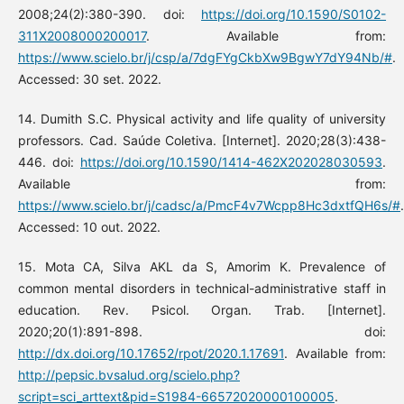
2008;24(2):380-390. doi:
https://doi.org/10.1590/S0102-
311X2008000200017
. Available from:
https://www.scielo.br/j/csp/a/7dgFYgCkbXw9BgwY7dY94Nb/#
.
Accessed: 30 set. 2022.
14. Dumith S.C. Physical activity and life quality of university
professors. Cad. Saúde Coletiva. [Internet]. 2020;28(3):438-
446. doi:
https://doi.org/10.1590/1414-462X202028030593
.
Available from:
https://www.scielo.br/j/cadsc/a/PmcF4v7Wcpp8Hc3dxtfQH6s/#
.
Accessed: 10 out. 2022.
15. Mota CA, Silva AKL da S, Amorim K. Prevalence of
common mental disorders in technical-administrative staff in
education. Rev. Psicol. Organ. Trab. [Internet].
2020;20(1):891-898. doi:
http://dx.doi.org/10.17652/rpot/2020.1.17691
. Available from:
http://pepsic.bvsalud.org/scielo.php?
script=sci_arttext&pid=S1984-66572020000100005
.