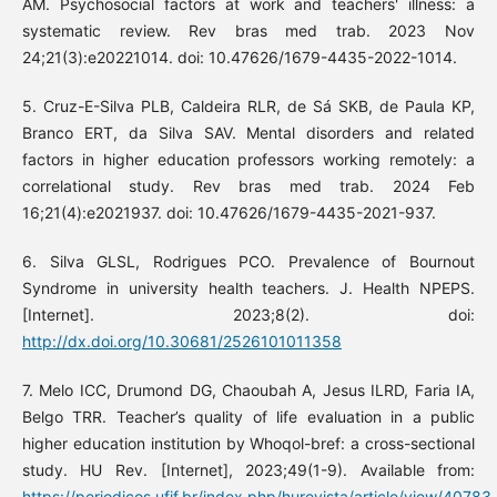
AM. Psychosocial factors at work and teachers' illness: a
systematic review. Rev bras med trab. 2023 Nov
24;21(3):e20221014. doi: 10.47626/1679-4435-2022-1014.
5. Cruz-E-Silva PLB, Caldeira RLR, de Sá SKB, de Paula KP,
Branco ERT, da Silva SAV. Mental disorders and related
factors in higher education professors working remotely: a
correlational study. Rev bras med trab. 2024 Feb
16;21(4):e2021937. doi: 10.47626/1679-4435-2021-937.
6. Silva GLSL, Rodrigues PCO. Prevalence of Bournout
Syndrome in university health teachers. J. Health NPEPS.
[Internet]. 2023;8(2). doi:
http://dx.doi.org/10.30681/2526101011358
7. Melo ICC, Drumond DG, Chaoubah A, Jesus ILRD, Faria IA,
Belgo TRR. Teacher’s quality of life evaluation in a public
higher education institution by Whoqol-bref: a cross-sectional
study. HU Rev. [Internet], 2023;49(1-9). Available from:
https://periodicos.ufjf.br/index.php/hurevista/article/view/40783