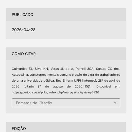
PUBLICADO
2026-04-28
COMO CITAR
Guimarães FJ, Silva NN, Veras JL de A, Perrelli JGA, Santos ZC dos.
Autoestima, transtornos mentais comuns e estilo de vida de trabalhadores
de uma universidade pública. Rev Enferm UFPI [Internet]. 28º de abril de
2026 [citado 8º de agosto de 2026];15(1). Disponível em:
https://periodicos.ufpi.br/index.php/reufpi/article/view/6836
Fomatos de Citação
EDIÇÃO