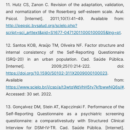
11. Hutz CS, Zanon C. Revision of the adaptation, validation,
and normatization of the Roserberg self-esteem scale. Aval.
Psicol. [Internet]. 2011;10(1):41–49. Available from:
http://pepsic.bvsalud.org/scielo.php?
script=sci_arttext&pid=S1677-04712011000100005&lng=pt
.
12. Santos KOB, Araújo TM, Oliveira NF. Factor structure and
internal consistency of the Self-Reporting Questionnaire
(SRQ-20) in an urban population. Cad. Saúde Pública.
[Internet]. 2009;25(1):214-222. doi:
https://doi.org/10.1590/S0102-311X2009000100023
.
Available from:
https://www.scielo.br/j/csp/a/t3wtqWdVhH5ty7kfbwwNQ6s/#
.
Accessed: 30 set. 2022.
13. Gonçalvez DM, Stein AT, Kapczinski F. Performance of the
Self-Reporting Questionnaire as a psychiatric screening
questionnaire: a comparativestudy with Structured Clinical
Interview for DSM-IV-TR. Cad. Saúde Pública. [Internet].