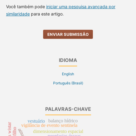
Você também pode
iniciar uma pesquisa avançada por
similaridade
para este artigo.
ENVIAR SUBMISSÃO
IDIOMA
English
Português (Brasil)
PALAVRAS-CHAVE
balanço hídrico
vestuário
ratos wistar
vigilância de evento sentinela
atitude
dimensionamento espacial
neoplasias ósseas