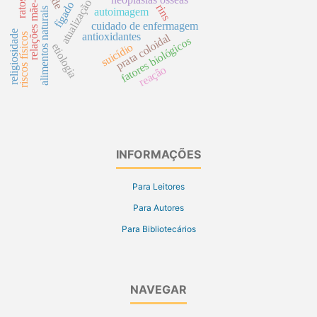
relações mãe-filho
atualização
fígado
rins
alimentos naturais
autoimagem
cuidado de enfermagem
religiosidade
antioxidantes
riscos físicos
prata coloidal
fatores biológicos
etiologia
suicídio
reação
INFORMAÇÕES
Para Leitores
Para Autores
Para Bibliotecários
NAVEGAR