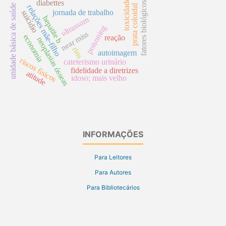
toxicidade
diabettes
fatores biológicos
prata coloidal
unidade básica de saúde
relações mãe-filho
jornada de trabalho
suicídio
hepatite b
ultrassom
poisoning
near miss
economia
reação
neoplasias ósseas
rins
autoimagem
riscos físicos
cateterismo urinário
fidelidade a diretrizes
atitude
idoso; mais velho
INFORMAÇÕES
Para Leitores
Para Autores
Para Bibliotecários