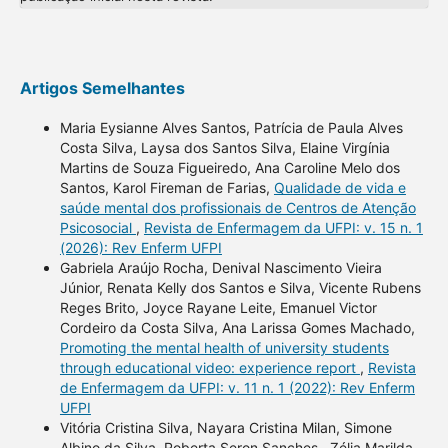
Artigos Semelhantes
Maria Eysianne Alves Santos, Patrícia de Paula Alves
Costa Silva, Laysa dos Santos Silva, Elaine Virgínia
Martins de Souza Figueiredo, Ana Caroline Melo dos
Santos, Karol Fireman de Farias,
Qualidade de vida e
saúde mental dos profissionais de Centros de Atenção
Psicosocial
,
Revista de Enfermagem da UFPI: v. 15 n. 1
(2026): Rev Enferm UFPI
Gabriela Araújo Rocha, Denival Nascimento Vieira
Júnior, Renata Kelly dos Santos e Silva, Vicente Rubens
Reges Brito, Joyce Rayane Leite, Emanuel Victor
Cordeiro da Costa Silva, Ana Larissa Gomes Machado,
Promoting the mental health of university students
through educational video: experience report
,
Revista
de Enfermagem da UFPI: v. 11 n. 1 (2022): Rev Enferm
UFPI
Vitória Cristina Silva, Nayara Cristina Milan, Simone
Albino da Silva, Roberta Seron Sanches , Zélia Marilda