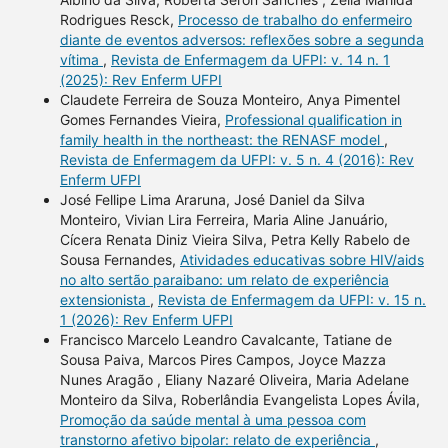
Rodrigues Resck,
Processo de trabalho do enfermeiro
diante de eventos adversos: reflexões sobre a segunda
vítima
,
Revista de Enfermagem da UFPI: v. 14 n. 1
(2025): Rev Enferm UFPI
Claudete Ferreira de Souza Monteiro, Anya Pimentel
Gomes Fernandes Vieira,
Professional qualification in
family health in the northeast: the RENASF model
,
Revista de Enfermagem da UFPI: v. 5 n. 4 (2016): Rev
Enferm UFPI
José Fellipe Lima Araruna, José Daniel da Silva
Monteiro, Vivian Lira Ferreira, Maria Aline Januário,
Cícera Renata Diniz Vieira Silva, Petra Kelly Rabelo de
Sousa Fernandes,
Atividades educativas sobre HIV/aids
no alto sertão paraibano: um relato de experiência
extensionista
,
Revista de Enfermagem da UFPI: v. 15 n.
1 (2026): Rev Enferm UFPI
Francisco Marcelo Leandro Cavalcante, Tatiane de
Sousa Paiva, Marcos Pires Campos, Joyce Mazza
Nunes Aragão , Eliany Nazaré Oliveira, Maria Adelane
Monteiro da Silva, Roberlândia Evangelista Lopes Ávila,
Promoção da saúde mental à uma pessoa com
transtorno afetivo bipolar: relato de experiência
,