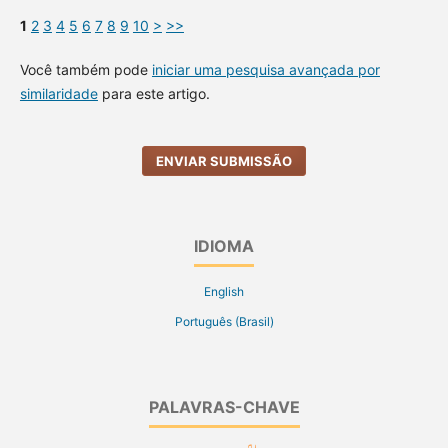
1
2
3
4
5
6
7
8
9
10
>
>>
Você também pode
iniciar uma pesquisa avançada por
similaridade
para este artigo.
ENVIAR SUBMISSÃO
IDIOMA
English
Português (Brasil)
PALAVRAS-CHAVE