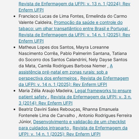
Revista de Enfermagem da UFPI: v. 13 n. 1 (2024): Rev
Enferm UFPI
Francisco Lucas de Lima Fontes, Ermelinda do Carmo
Valente Caldeira,
Promoção da saúde e controle do
tabaco: um olhar transatlântico entre Brasil e Portugal
,
Revista de Enfermagem da UFPI: v. 14 n. 1 (2025): Rev
Enferm UFPI
Matheus Lopes dos Santos, Mayra Loreanne
Nascimento Corrêa, Pablo Palmerim Santana, Tatiana
do Socorro dos Santos Calandrini, Nely Dayse Santos
da Mata, Camila Rodrigues Barbosa Nemer ,
A
assistência pré-natal em zonas rurais: sob a
perspectiva dos enfermeiros
,
Revista de Enfermagem
da UFPI: v. 14 n. 1 (2025): Rev Enferm UFPI
Maria Zélia Araujo Madeira,
Legal frameworks to ensure
patient safety
,
Revista de Enfermagem da UFPI: v. 3 n.
3 (2014): Rev Enferm UFPI
Beatriz Davini Sales Rebouças, Rhanna Emanuela
Fontenele Lima de Carvalho , Antonio Rodrigues Ferreira
Júnior,
Desenvolvimento e validação de um checklist
para cuidados intraparto
,
Revista de Enfermagem da
UFPI: v. 14 n. 1 (2025): Rev Enferm UFPI