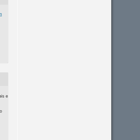
m
ais e
ho