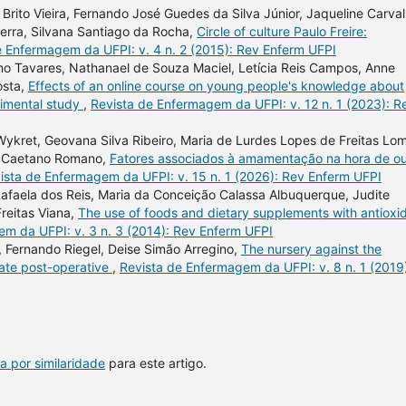
e Brito Vieira, Fernando José Guedes da Silva Júnior, Jaqueline Carva
erra, Silvana Santiago da Rocha,
Circle of culture Paulo Freire:
e Enfermagem da UFPI: v. 4 n. 2 (2015): Rev Enferm UFPI
cho Tavares, Nathanael de Souza Maciel, Letícia Reis Campos, Anne
osta,
Effects of an online course on young people's knowledge about
rimental study
,
Revista de Enfermagem da UFPI: v. 12 n. 1 (2023): R
Wykret, Geovana Silva Ribeiro, Maria de Lurdes Lopes de Freitas Lo
ina Caetano Romano,
Fatores associados à amamentação na hora de o
ista de Enfermagem da UFPI: v. 15 n. 1 (2026): Rev Enferm UFPI
Rafaela dos Reis, Maria da Conceição Calassa Albuquerque, Judite
reitas Viana,
The use of foods and dietary supplements with antioxi
m da UFPI: v. 3 n. 3 (2014): Rev Enferm UFPI
r, Fernando Riegel, Deise Simão Arregino,
The nursery against the
iate post-operative
,
Revista de Enfermagem da UFPI: v. 8 n. 1 (2019
a por similaridade
para este artigo.