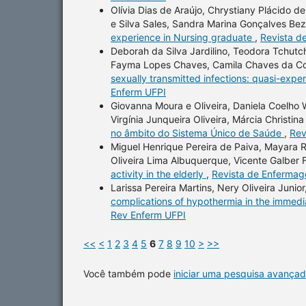
Olívia Dias de Araújo, Chrystiany Plácido d
e Silva Sales, Sandra Marina Gonçalves Bez
experience in Nursing graduate
,
Revista d
Deborah da Silva Jardilino, Teodora Tchut
Fayma Lopes Chaves, Camila Chaves da C
sexually transmitted infections: quasi-expe
Enferm UFPI
Giovanna Moura e Oliveira, Daniela Coelho 
Virgínia Junqueira Oliveira, Márcia Christ
no âmbito do Sistema Único de Saúde
,
Rev
Miguel Henrique Pereira de Paiva, Mayara 
Oliveira Lima Albuquerque, Vicente Galber F
activity in the elderly
,
Revista de Enfermage
Larissa Pereira Martins, Nery Oliveira Junio
complications of hypothermia in the immed
Rev Enferm UFPI
<<
<
1
2
3
4
5
6
7
8
9
10
>
>>
Você também pode
iniciar uma pesquisa avançad