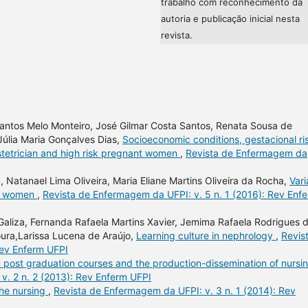
trabalho com reconhecimento da
autoria e publicação inicial nesta
revista.
Santos Melo Monteiro, José Gilmar Costa Santos, Renata Sousa de
Júlia Maria Gonçalves Dias,
Socioeconomic conditions, gestacional ri
stetrician and high risk pregnant women
,
Revista de Enfermagem da
, Natanael Lima Oliveira, Maria Eliane Martins Oliveira da Rocha,
Vari
nt women
,
Revista de Enfermagem da UFPI: v. 5 n. 1 (2016): Rev Enf
Galiza, Fernanda Rafaela Martins Xavier, Jemima Rafaela Rodrigues 
ra,Larissa Lucena de Araújo,
Learning culture in nephrology
,
Revis
Rev Enferm UFPI
u post graduation courses and the production-dissemination of nursi
v. 2 n. 2 (2013): Rev Enferm UFPI
the nursing
,
Revista de Enfermagem da UFPI: v. 3 n. 1 (2014): Rev