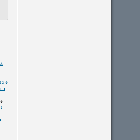
sk
able
erm
de
ta
ng