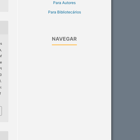
Para Autores
Para Bibliotecários
NAVEGAR
es
a,
of
e
I
20
).
:
f