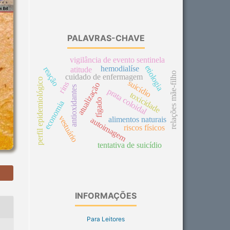
PALAVRAS-CHAVE
vigilância de evento sentinela
etiologia
hemodialíse
reação
atitude
relações mãe-filho
cuidado de enfermagem
perfil epidemiológico
suicídio
rins
atualização
antioxidantes
prata coloidal
toxicidade
fígado
economia
vestuário
alimentos naturais
autoimagem
riscos físicos
tentativa de suicídio
INFORMAÇÕES
Para Leitores