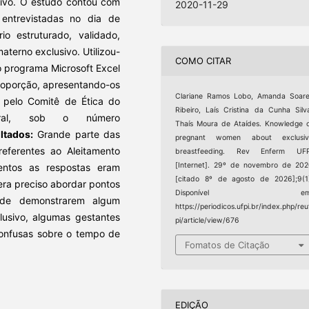
sivo. O estudo contou com
2020-11-29
entrevistadas no dia de
io estruturado, validado,
terno exclusivo. Utilizou-
COMO CITAR
do programa Microsoft Excel
proporção, apresentando-os
Clariane Ramos Lobo, Amanda Soar
a pelo Comitê de Ética do
Ribeiro, Laís Cristina da Cunha Silv
deral, sob o número
Thaís Moura de Ataídes. Knowledge 
ltados:
Grande parte das
pregnant women about exclusiv
referentes ao Aleitamento
breastfeeding. Rev Enferm UFP
[Internet]. 29º de novembro de 20
entos as respostas eram
[citado 8º de agosto de 2026];9(1
era preciso abordar pontos
Disponível em
de demonstrarem algum
https://periodicos.ufpi.br/index.php/reu
lusivo, algumas gestantes
pi/article/view/676
onfusas sobre o tempo de
Fomatos de Citação
EDIÇÃO