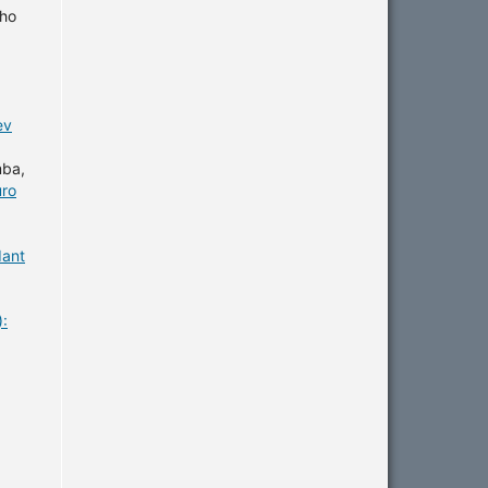
lho
ev
mba,
uro
dant
):