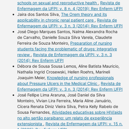
schools on sexual and reproductive health
,
Revista de
Enfermagem da UFPI: v. 8 n. 4 (2019): Rev Enferm UFPI
Jaira dos Santos Silva,
The Orem theory and its
applicability in chronic renal patient care
,
Revista de
Enfermagem da UFPI: v. 3 n. 3 (2014): Rev Enferm UFPI
José Diego Marques Santos, Nalma Alexandra Rocha
de Carvalho, Danielle Souza Silva Varela, Claudete
Ferreira de Souza Monteiro,
Preparation of nursing
students facing the problematic of drugs: integrative
review
,
Revista de Enfermagem da UFPI: v. 3 n. 3
(2014): Rev Enferm UFPI
Débora de Sousa Sousa Lemos, Aline Batista Mauricio,
Nathalia Ingrid Crosewski, Hellen Roehrs, Marineli
Joaquim Meier,
Knowledge of nursing professionals
about Pressure Ulcers in the Medical Clinic
,
Revista de
Enfermagem da UFPI: v. 3 n. 3 (2014): Rev Enferm UFPI
José Fellipe Lima Araruna, José Daniel da Silva
Monteiro, Vivian Lira Ferreira, Maria Aline Januário,
Cícera Renata Diniz Vieira Silva, Petra Kelly Rabelo de
Sousa Fernandes,
Atividades educativas sobre HIV/aids
no alto sertão paraibano: um relato de experiência
extensionista
,
Revista de Enfermagem da UFPI: v. 15 n.