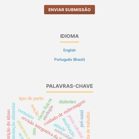
ENVIAR SUBMISSÃO
IDIOMA
English
Português (Brasil)
PALAVRAS-CHAVE
tipo de parto
riscos físicos
cuidado de enfermagem
diabettes
suplementação alimentar
reação
etiologia
vestuário
nutrição do idoso
pré-natal
jornada de trabalho
prata coloidal
revisão integrativa da literatura
atualização
alimentos naturais
atitude
antioxidantes
rins