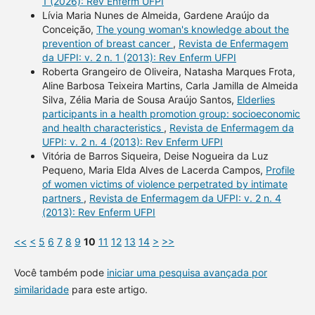
1 (2026): Rev Enferm UFPI
Lívia Maria Nunes de Almeida, Gardene Araújo da
Conceição,
The young woman's knowledge about the
prevention of breast cancer
,
Revista de Enfermagem
da UFPI: v. 2 n. 1 (2013): Rev Enferm UFPI
Roberta Grangeiro de Oliveira, Natasha Marques Frota,
Aline Barbosa Teixeira Martins, Carla Jamilla de Almeida
Silva, Zélia Maria de Sousa Araújo Santos,
Elderlies
participants in a health promotion group: socioeconomic
and health characteristics
,
Revista de Enfermagem da
UFPI: v. 2 n. 4 (2013): Rev Enferm UFPI
Vitória de Barros Siqueira, Deise Nogueira da Luz
Pequeno, Maria Elda Alves de Lacerda Campos,
Profile
of women victims of violence perpetrated by intimate
partners
,
Revista de Enfermagem da UFPI: v. 2 n. 4
(2013): Rev Enferm UFPI
<<
<
5
6
7
8
9
10
11
12
13
14
>
>>
Você também pode
iniciar uma pesquisa avançada por
similaridade
para este artigo.