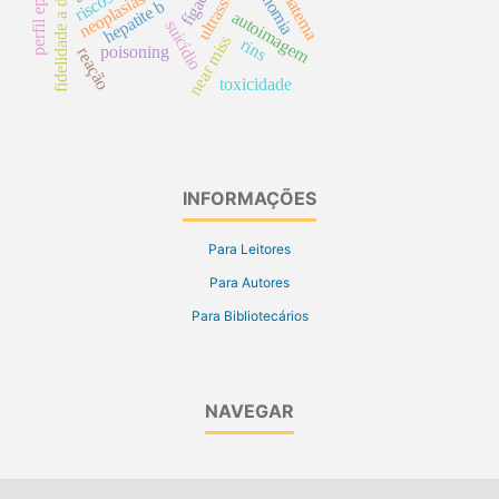
fidelidade a diretrizes
neoplasias ósseas
economia
ultrassom
fígado
hepatite b
autoimagem
suicídio
near miss
rins
poisoning
reação
toxicidade
INFORMAÇÕES
Para Leitores
Para Autores
Para Bibliotecários
NAVEGAR