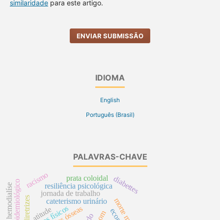
similaridade
para este artigo.
ENVIAR SUBMISSÃO
IDIOMA
English
Português (Brasil)
PALAVRAS-CHAVE
racismo
prata coloidal
diabettes
perfil epidemiológico
resiliência psicológica
hemodialíse
jornada de trabalho
morte materna
cateterismo urinário
riscos físicos
atitude