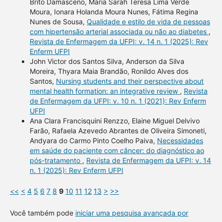
Brito Damasceno, Maria Sarah Teresa Lima Verde
Moura, Ionara Holanda Moura Nunes, Fátima Regina
Nunes de Sousa,
Qualidade e estilo de vida de pessoas
com hipertensão arterial associada ou não ao diabetes
,
Revista de Enfermagem da UFPI: v. 14 n. 1 (2025): Rev
Enferm UFPI
John Victor dos Santos Silva, Anderson da Silva
Moreira, Thyara Maia Brandão, Ronildo Alves dos
Santos,
Nursing students and their perspective about
mental health formation: an integrative review
,
Revista
de Enfermagem da UFPI: v. 10 n. 1 (2021): Rev Enferm
UFPI
Ana Clara Francisquini Renzzo, Elaine Miguel Delvivo
Farão, Rafaela Azevedo Abrantes de Oliveira Simoneti,
Andyara do Carmo Pinto Coelho Paiva,
Necessidades
em saúde do paciente com câncer: do diagnóstico ao
pós-tratamento
,
Revista de Enfermagem da UFPI: v. 14
n. 1 (2025): Rev Enferm UFPI
<<
<
4
5
6
7
8
9
10
11
12
13
>
>>
Você também pode
iniciar uma pesquisa avançada por