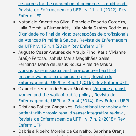
resources for the prevention of accidents in childhood
,
Revista de Enfermagem da UFPI: v. 11 n. 1 (2022): Rev
Enferm UFPI
Nataniele Kmentt da Silva, Franciele Roberta Cordeiro,
Júlia Brombila Blumentritt, Júlia Maria Santos Rodrigues,
Dignidade no final da vida: percepções de profissionais
da Atenção Primária à Saúde
,
Revista de Enfermagem
da UFPI: v. 15 n. 1 (2026): Rev Enferm UFPI
Augusto Cezar Antunes de Araujo Filho, Karla Vivianne
Araújo Feitosa, Isabela Maria Magalhães Sales,
Fernanda Maria de Jesus Sousa Pires de Moura,
Nursing care in sexual and reproductive health of
prisoner women: experience report
,
Revista de
Enfermagem da UFPI: v. 4 n. 1 (2015): Rev Enferm UFPI
Claudete Ferreira de Souza Monteiro,
Violence against
women and the walk of public policy
,
Revista de
Enfermagem da UFPI: v. 3 n. 4 (2014): Rev Enferm UFPI
Cristiano Batista Gonçalves,
Educational technology for
patient with chronic renal disease: integrative review
,
Revista de Enfermagem da UFPI: v. 7 n. 2 (2018): Rev
Enferm UFPI
Gabriela Ribeiro Moreira de Carvalho, Sabrinna Granja