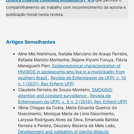
Licença Creative Commons Attibution BY
4.0
que permite o
compartilhamento do trabalho com reconhecimento da autoria e
publicação inicial nesta revista.
Artigos Semelhantes
Aline Mie Nishimura, Natalia Marciano de Araujo Ferreira,
Rafaela Marioto Montanha, Rejane Kiyomi Furuya, Flávia
Meneguetti Pieri,
Epidemiological characterization of
HIV/AIDS in adolescents who live in a municipality from
southern Brazil
,
Revista de Enfermagem da UFPI: v. 10
n. 1 (2021): Rev Enferm UFPI
Claudete Ferreira de Souza Monteiro,
SMOKING:
attention and constant surveillance
,
Revista de
Enfermagem da UFPI: v. 5 n. 2 (2016): Rev Enferm UFPI
Vânia Chagas da Costa, Maria Eduarda Queiroz do
Nascimento, Monique Maria de Lima Nascimento,
Laryssa Rodrigues Alves da Silva, Emanuela Batista
Ferreira e Pereira, Deuzany Bezerra de Melo Leão,
Development and validation of playful didactic