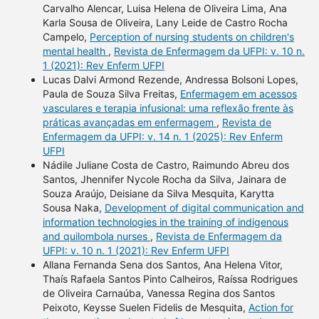
Carvalho Alencar, Luisa Helena de Oliveira Lima, Ana
Karla Sousa de Oliveira, Lany Leide de Castro Rocha
Campelo,
Perception of nursing students on children's
mental health
,
Revista de Enfermagem da UFPI: v. 10 n.
1 (2021): Rev Enferm UFPI
Lucas Dalvi Armond Rezende, Andressa Bolsoni Lopes,
Paula de Souza Silva Freitas,
Enfermagem em acessos
vasculares e terapia infusional: uma reflexão frente às
práticas avançadas em enfermagem
,
Revista de
Enfermagem da UFPI: v. 14 n. 1 (2025): Rev Enferm
UFPI
Nádile Juliane Costa de Castro, Raimundo Abreu dos
Santos, Jhennifer Nycole Rocha da Silva, Jainara de
Souza Araújo, Deisiane da Silva Mesquita, Karytta
Sousa Naka,
Development of digital communication and
information technologies in the training of indigenous
and quilombola nurses
,
Revista de Enfermagem da
UFPI: v. 10 n. 1 (2021): Rev Enferm UFPI
Allana Fernanda Sena dos Santos, Ana Helena Vitor,
Thaís Rafaela Santos Pinto Calheiros, Raíssa Rodrigues
de Oliveira Carnaúba, Vanessa Regina dos Santos
Peixoto, Keysse Suelen Fidelis de Mesquita,
Action for