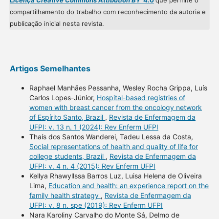
Licença Creative Commons Attibution BY
4.0
que permite o
compartilhamento do trabalho com reconhecimento da autoria e
publicação inicial nesta revista.
Artigos Semelhantes
Raphael Manhães Pessanha, Wesley Rocha Grippa, Luís
Carlos Lopes-Júnior,
Hospital-based registries of
women with breast cancer from the oncology network
of Espírito Santo, Brazil
,
Revista de Enfermagem da
UFPI: v. 13 n. 1 (2024): Rev Enferm UFPI
Thaís dos Santos Wanderei, Tadeu Lessa da Costa,
Social representations of health and quality of life for
college students, Brazil
,
Revista de Enfermagem da
UFPI: v. 4 n. 4 (2015): Rev Enferm UFPI
Kellya Rhawyllssa Barros Luz, Luisa Helena de Oliveira
Lima,
Education and health: an experience report on the
family health strategy
,
Revista de Enfermagem da
UFPI: v. 8 n. spe (2019): Rev Enferm UFPI
Nara Karoliny Carvalho do Monte Sá, Delmo de