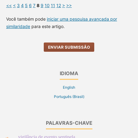
<<
<
3
4
5
6
7
8
9
10
11
12
>
>>
Você também pode
iniciar uma pesquisa avançada por
similaridade
para este artigo.
ENVIAR SUBMISSÃO
IDIOMA
English
Português (Brasil)
PALAVRAS-CHAVE
vigilância de evento sentinela