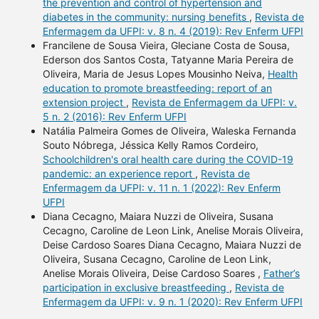
the prevention and control of hypertension and
diabetes in the community: nursing benefits
,
Revista de
Enfermagem da UFPI: v. 8 n. 4 (2019): Rev Enferm UFPI
Francilene de Sousa Vieira, Gleciane Costa de Sousa,
Ederson dos Santos Costa, Tatyanne Maria Pereira de
Oliveira, Maria de Jesus Lopes Mousinho Neiva,
Health
education to promote breastfeeding: report of an
extension project
,
Revista de Enfermagem da UFPI: v.
5 n. 2 (2016): Rev Enferm UFPI
Natália Palmeira Gomes de Oliveira, Waleska Fernanda
Souto Nóbrega, Jéssica Kelly Ramos Cordeiro,
Schoolchildren's oral health care during the COVID-19
pandemic: an experience report
,
Revista de
Enfermagem da UFPI: v. 11 n. 1 (2022): Rev Enferm
UFPI
Diana Cecagno, Maiara Nuzzi de Oliveira, Susana
Cecagno, Caroline de Leon Link, Anelise Morais Oliveira,
Deise Cardoso Soares Diana Cecagno, Maiara Nuzzi de
Oliveira, Susana Cecagno, Caroline de Leon Link,
Anelise Morais Oliveira, Deise Cardoso Soares ,
Father’s
participation in exclusive breastfeeding
,
Revista de
Enfermagem da UFPI: v. 9 n. 1 (2020): Rev Enferm UFPI