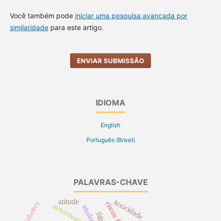
Você também pode
iniciar uma pesquisa avançada por
similaridade
para este artigo.
ENVIAR SUBMISSÃO
IDIOMA
English
Português (Brasil)
PALAVRAS-CHAVE
atitude
toxicidade
diabettes
riscos físicos
autoimagem
etiologia
fígado