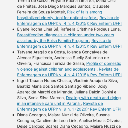
Tereza de Galiza, Edyane Rocha Lima Sá, Maria Célia
de Freitas, José Diego Marques Santos, Claudete
Ferreira de Souza Monteir,
Risk of falls among
hospitalized elderly: tool for patient safety
,
Revista de
Enfermagem da UFPI: v. 4 n. 4 (2015): Rev Enferm UFPI
Elyane Rocha Lima Sá, Rafaella Cristhine Pordeus Luna,
Breastfeeding diagnosis in children under two years
assisted by the Bolsa Família Program
,
Revista de
Enfermagem da UFPI: v. 4 n. 4 (2015): Rev Enferm UFPI
Tatyane Aragão da Costa, Iolanda Gonçalves de
Alencar Figueiredo, Andressa Suelly Saturnino de
Oliveira, Francisca Tereza de Galiza,
Profile of domestic
violence against children and adolescents
,
Revista de
Enfermagem da UFPI: v. 4 n. 4 (2015): Rev Enferm UFPI
Ingrid Tauana Nunes Chuista, Vladimir Araujo da Silva,
Beatriz Maria dos Santos Santiago Ribeiro, Joisy
Aparecida Marchi de Miranda, Juliana Dalcin Donini e
Silva, Sonia Silva Marcon,
Dealing with death and dying
in an intensive care unit in Paraná
,
Revista de
Enfermagem da UFPI: v. 9 n. 1 (2020): Rev Enferm UFPI
Diana Cecagno, Maiara Nuzzi de Oliveira, Susana
Cecagno, Caroline de Leon Link, Anelise Morais Oliveira,
Deise Cardoso Soares Diana Cecagno, Maiara Nuzzi de