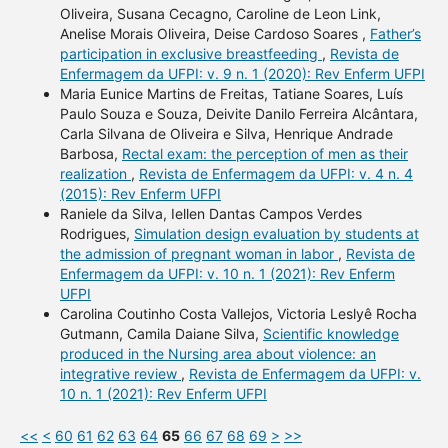
Oliveira, Susana Cecagno, Caroline de Leon Link,
Anelise Morais Oliveira, Deise Cardoso Soares ,
Father’s
participation in exclusive breastfeeding
,
Revista de
Enfermagem da UFPI: v. 9 n. 1 (2020): Rev Enferm UFPI
Maria Eunice Martins de Freitas, Tatiane Soares, Luís
Paulo Souza e Souza, Deivite Danilo Ferreira Alcântara,
Carla Silvana de Oliveira e Silva, Henrique Andrade
Barbosa,
Rectal exam: the perception of men as their
realization
,
Revista de Enfermagem da UFPI: v. 4 n. 4
(2015): Rev Enferm UFPI
Raniele da Silva, Iellen Dantas Campos Verdes
Rodrigues,
Simulation design evaluation by students at
the admission of pregnant woman in labor
,
Revista de
Enfermagem da UFPI: v. 10 n. 1 (2021): Rev Enferm
UFPI
Carolina Coutinho Costa Vallejos, Victoria Leslyê Rocha
Gutmann, Camila Daiane Silva,
Scientific knowledge
produced in the Nursing area about violence: an
integrative review
,
Revista de Enfermagem da UFPI: v.
10 n. 1 (2021): Rev Enferm UFPI
<<
<
60
61
62
63
64
65
66
67
68
69
>
>>