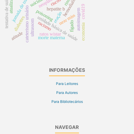
jornada de trabalho
tentativa de suicídio
atualização
hemodialíse
suicídio
rins
covid19
cateterismo urinário
hepatite b
autoimagem
poisoning
reação
near miss
unidade básica de saúde
diabettes
ultrassom
racismo
fígado
economia
atitude
ratos wistar
morte materna
INFORMAÇÕES
Para Leitores
Para Autores
Para Bibliotecários
NAVEGAR