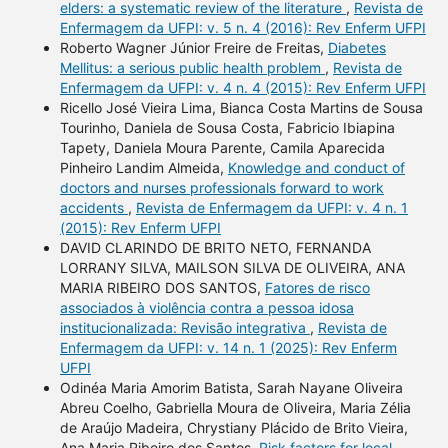
elders: a systematic review of the literature
,
Revista de
Enfermagem da UFPI: v. 5 n. 4 (2016): Rev Enferm UFPI
Roberto Wagner Júnior Freire de Freitas,
Diabetes
Mellitus: a serious public health problem
,
Revista de
Enfermagem da UFPI: v. 4 n. 4 (2015): Rev Enferm UFPI
Ricello José Vieira Lima, Bianca Costa Martins de Sousa
Tourinho, Daniela de Sousa Costa, Fabricio Ibiapina
Tapety, Daniela Moura Parente, Camila Aparecida
Pinheiro Landim Almeida,
Knowledge and conduct of
doctors and nurses professionals forward to work
accidents
,
Revista de Enfermagem da UFPI: v. 4 n. 1
(2015): Rev Enferm UFPI
DAVID CLARINDO DE BRITO NETO, FERNANDA
LORRANY SILVA, MAILSON SILVA DE OLIVEIRA, ANA
MARIA RIBEIRO DOS SANTOS,
Fatores de risco
associados à violência contra a pessoa idosa
institucionalizada: Revisão integrativa
,
Revista de
Enfermagem da UFPI: v. 14 n. 1 (2025): Rev Enferm
UFPI
Odinéa Maria Amorim Batista, Sarah Nayane Oliveira
Abreu Coelho, Gabriella Moura de Oliveira, Maria Zélia
de Araújo Madeira, Chrystiany Plácido de Brito Vieira,
Ana Maria Ribeiro dos Santos,
Risk factors for local