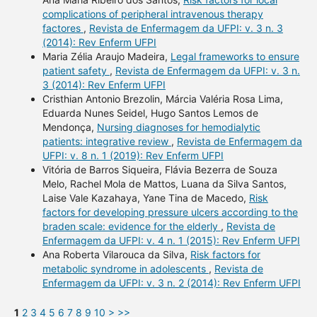
complications of peripheral intravenous therapy
factores
,
Revista de Enfermagem da UFPI: v. 3 n. 3
(2014): Rev Enferm UFPI
Maria Zélia Araujo Madeira,
Legal frameworks to ensure
patient safety
,
Revista de Enfermagem da UFPI: v. 3 n.
3 (2014): Rev Enferm UFPI
Cristhian Antonio Brezolin, Márcia Valéria Rosa Lima,
Eduarda Nunes Seidel, Hugo Santos Lemos de
Mendonça,
Nursing diagnoses for hemodialytic
patients: integrative review
,
Revista de Enfermagem da
UFPI: v. 8 n. 1 (2019): Rev Enferm UFPI
Vitória de Barros Siqueira, Flávia Bezerra de Souza
Melo, Rachel Mola de Mattos, Luana da Silva Santos,
Laise Vale Kazahaya, Yane Tina de Macedo,
Risk
factors for developing pressure ulcers according to the
braden scale: evidence for the elderly
,
Revista de
Enfermagem da UFPI: v. 4 n. 1 (2015): Rev Enferm UFPI
Ana Roberta Vilarouca da Silva,
Risk factors for
metabolic syndrome in adolescents
,
Revista de
Enfermagem da UFPI: v. 3 n. 2 (2014): Rev Enferm UFPI
1
2
3
4
5
6
7
8
9
10
>
>>