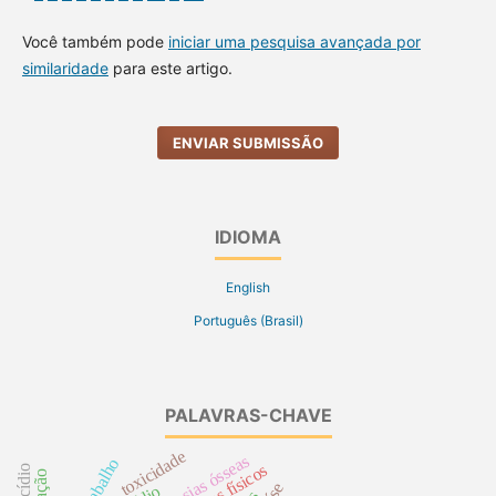
Você também pode
iniciar uma pesquisa avançada por
similaridade
para este artigo.
ENVIAR SUBMISSÃO
IDIOMA
English
Português (Brasil)
PALAVRAS-CHAVE
toxicidade
neoplasias ósseas
riscos físicos