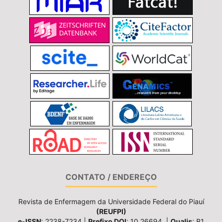
CONTATO / ENDEREÇO
Revista de Enfermagem da Universidade Federal do Piauí
(REUFPI)
e-ISSN
: 2238-7234 |
Prefixo DOI
: 10.26694. |
Qualis
: B1