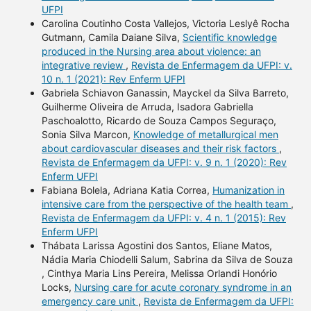
UFPI
Carolina Coutinho Costa Vallejos, Victoria Leslyê Rocha
Gutmann, Camila Daiane Silva,
Scientific knowledge
produced in the Nursing area about violence: an
integrative review
,
Revista de Enfermagem da UFPI: v.
10 n. 1 (2021): Rev Enferm UFPI
Gabriela Schiavon Ganassin, Mayckel da Silva Barreto,
Guilherme Oliveira de Arruda, Isadora Gabriella
Paschoalotto, Ricardo de Souza Campos Seguraço,
Sonia Silva Marcon,
Knowledge of metallurgical men
about cardiovascular diseases and their risk factors
,
Revista de Enfermagem da UFPI: v. 9 n. 1 (2020): Rev
Enferm UFPI
Fabiana Bolela, Adriana Katia Correa,
Humanization in
intensive care from the perspective of the health team
,
Revista de Enfermagem da UFPI: v. 4 n. 1 (2015): Rev
Enferm UFPI
Thábata Larissa Agostini dos Santos, Eliane Matos,
Nádia Maria Chiodelli Salum, Sabrina da Silva de Souza
, Cinthya Maria Lins Pereira, Melissa Orlandi Honório
Locks,
Nursing care for acute coronary syndrome in an
emergency care unit
,
Revista de Enfermagem da UFPI: