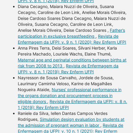
UFPI: v. 8 n. 1 (2019): Rev Enferm UFPI
Diana Cecagno, Maiara Nuzzi de Oliveira, Susana
Cecagno, Caroline de Leon Link, Anelise Morais Oliveira,
Deise Cardoso Soares Diana Cecagno, Maiara Nuzzi de
Oliveira, Susana Cecagno, Caroline de Leon Link,
Anelise Morais Oliveira, Deise Cardoso Soares ,
Father’s
participation in exclusive breastfeeding
,
Revista de
Enfermagem da UFPI: v. 9 n. 1 (2020): Rev Enferm UFPI
Anna Pires Terra, Deisi Soares, Silvani Herber, Karla
Pereira Machado, Louriele Wachs, Elaine Thumé,
Maternal age and perinatal conditions between births at
risk from 2008 to 2013
,
Revista de Enfermagem da
UFPI: v. 8 n. 1 (2019): Rev Enferm UFPI
Nayresson de Sousa Carvalho, Jordele de Sousa,
Laurimary Caminha Veloso, Karine de Magalhães
Nogueira Ataide,
Nurses’ professional performance in
the organs donation and procurement process in
eligible donors
,
Revista de Enfermagem da UFPI: v. 8 n.
1 (2019): Rev Enferm UFPI
Raniele da Silva, Iellen Dantas Campos Verdes
Rodrigues,
Simulation design evaluation by students at
the admission of pregnant woman in labor
,
Revista de
Enfermagem da UFPI: v. 10 n. 1 (2021): Rev Enferm