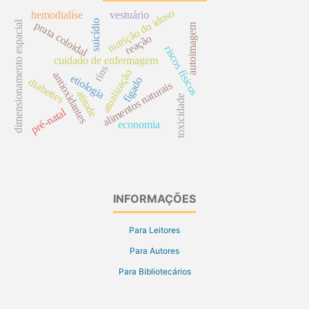
nutrição do idoso
hemodialíse
vestuário
suicídio
dimensionamento espacial
prata coloidal
autoimagem
reação
riscos físicos
cuidado de enfermagem
rins
atualização
antioxidantes
etiologia
fígado
diabettes
alimentos naturais
atitude
toxicidade
pré-natal
economia
INFORMAÇÕES
Para Leitores
Para Autores
Para Bibliotecários