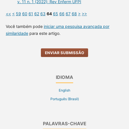
v. 11 n. 1 (2022): Rev Enferm UFPI
<<
<
59
60
61
62
63
64
65
66
67
68
>
>>
Você também pode
iniciar uma pesquisa avançada por
similaridade
para este artigo.
ENVIAR SUBMISSÃO
IDIOMA
English
Português (Brasil)
PALAVRAS-CHAVE