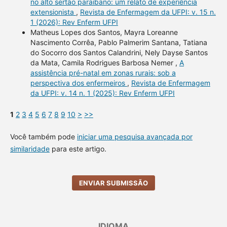
no alto sertão paraibano: um relato de experiência
extensionista
,
Revista de Enfermagem da UFPI: v. 15 n.
1 (2026): Rev Enferm UFPI
Matheus Lopes dos Santos, Mayra Loreanne
Nascimento Corrêa, Pablo Palmerim Santana, Tatiana
do Socorro dos Santos Calandrini, Nely Dayse Santos
da Mata, Camila Rodrigues Barbosa Nemer ,
A
assistência pré-natal em zonas rurais: sob a
perspectiva dos enfermeiros
,
Revista de Enfermagem
da UFPI: v. 14 n. 1 (2025): Rev Enferm UFPI
1
2
3
4
5
6
7
8
9
10
>
>>
Você também pode
iniciar uma pesquisa avançada por
similaridade
para este artigo.
ENVIAR SUBMISSÃO
IDIOMA