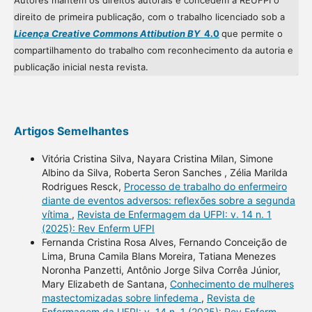
Autores mantém os direitos autorais e concedem à REUFPI o
direito de primeira publicação, com o trabalho licenciado sob a
Licença Creative Commons Attibution BY
4.0
que permite o
compartilhamento do trabalho com reconhecimento da autoria e
publicação inicial nesta revista.
Artigos Semelhantes
Vitória Cristina Silva, Nayara Cristina Milan, Simone
Albino da Silva, Roberta Seron Sanches , Zélia Marilda
Rodrigues Resck,
Processo de trabalho do enfermeiro
diante de eventos adversos: reflexões sobre a segunda
vítima
,
Revista de Enfermagem da UFPI: v. 14 n. 1
(2025): Rev Enferm UFPI
Fernanda Cristina Rosa Alves, Fernando Conceição de
Lima, Bruna Camila Blans Moreira, Tatiana Menezes
Noronha Panzetti, Antônio Jorge Silva Corrêa Júnior,
Mary Elizabeth de Santana,
Conhecimento de mulheres
mastectomizadas sobre linfedema
,
Revista de
Enfermagem da UFPI: v. 14 n. 1 (2025): Rev Enferm