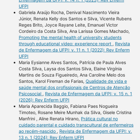
UFPI
Gabriela Araújo Rocha, Denival Nascimento Vieira
Júnior, Renata Kelly dos Santos e Silva, Vicente Rubens
Reges Brito, Joyce Rayane Leite, Emanuel Victor
Cordeiro da Costa Silva, Ana Larissa Gomes Machado,
Promoting the mental health of university students
through educational video: experience report
,
Revista
de Enfermagem da UFPI: v. 11 n. 1 (2022): Rev Enferm
UFPI
Maria Eysianne Alves Santos, Patrícia de Paula Alves
Costa Silva, Laysa dos Santos Silva, Elaine Virgínia
Martins de Souza Figueiredo, Ana Caroline Melo dos
Santos, Karol Fireman de Farias,
Qualidade de vida e
saúde mental dos profissionais de Centros de Atenção
Psicosocial
,
Revista de Enfermagem da UFPI: v. 15 n. 1
(2026): Rev Enferm UFPI
Maria Aparecida Baggio, Fabiana Paes Nogueira
Timoteo, Rosane Meire Munhak da Silva, Gisele Cristina
Manfrini , Aline Renata Hirano,
Prática cultural no
cuidado parental e cuidado transcultural de enfermeiros
ao recém-nascido
,
Revista de Enfermagem da UFPI: v.
13 n. 1 (2024): Rev Enferm UFPI