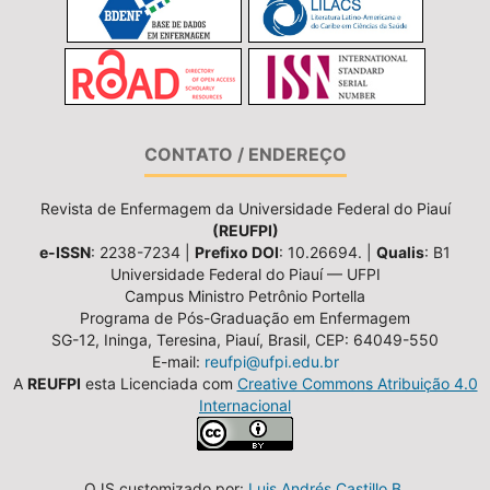
CONTATO / ENDEREÇO
Revista de Enfermagem da Universidade Federal do Piauí
(REUFPI)
e-ISSN
: 2238-7234 |
Prefixo DOI
: 10.26694. |
Qualis
: B1
Universidade Federal do Piauí — UFPI
Campus Ministro Petrônio Portella
Programa de Pós-Graduação em Enfermagem
SG-12, Ininga, Teresina, Piauí, Brasil, CEP: 64049-550
E-mail:
reufpi@ufpi.edu.br
A
REUFPI
esta Licenciada com
Creative Commons Atribuição 4.0
Internacional
OJS customizado por:
Luis Andrés Castillo B.