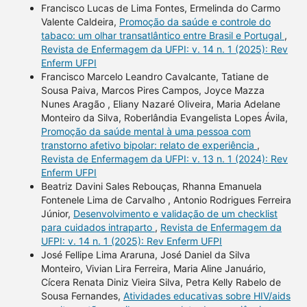
Francisco Lucas de Lima Fontes, Ermelinda do Carmo
Valente Caldeira,
Promoção da saúde e controle do
tabaco: um olhar transatlântico entre Brasil e Portugal
,
Revista de Enfermagem da UFPI: v. 14 n. 1 (2025): Rev
Enferm UFPI
Francisco Marcelo Leandro Cavalcante, Tatiane de
Sousa Paiva, Marcos Pires Campos, Joyce Mazza
Nunes Aragão , Eliany Nazaré Oliveira, Maria Adelane
Monteiro da Silva, Roberlândia Evangelista Lopes Ávila,
Promoção da saúde mental à uma pessoa com
transtorno afetivo bipolar: relato de experiência
,
Revista de Enfermagem da UFPI: v. 13 n. 1 (2024): Rev
Enferm UFPI
Beatriz Davini Sales Rebouças, Rhanna Emanuela
Fontenele Lima de Carvalho , Antonio Rodrigues Ferreira
Júnior,
Desenvolvimento e validação de um checklist
para cuidados intraparto
,
Revista de Enfermagem da
UFPI: v. 14 n. 1 (2025): Rev Enferm UFPI
José Fellipe Lima Araruna, José Daniel da Silva
Monteiro, Vivian Lira Ferreira, Maria Aline Januário,
Cícera Renata Diniz Vieira Silva, Petra Kelly Rabelo de
Sousa Fernandes,
Atividades educativas sobre HIV/aids