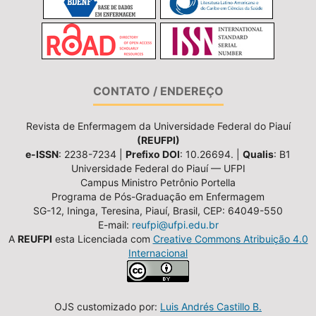
CONTATO / ENDEREÇO
Revista de Enfermagem da Universidade Federal do Piauí
(REUFPI)
e-ISSN
: 2238-7234 |
Prefixo DOI
: 10.26694. |
Qualis
: B1
Universidade Federal do Piauí — UFPI
Campus Ministro Petrônio Portella
Programa de Pós-Graduação em Enfermagem
SG-12, Ininga, Teresina, Piauí, Brasil, CEP: 64049-550
E-mail:
reufpi@ufpi.edu.br
A
REUFPI
esta Licenciada com
Creative Commons Atribuição 4.0
Internacional
OJS customizado por:
Luis Andrés Castillo B.