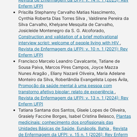
Enferm UFPI
Priscilla Stephanny Carvalho Matias Nascimento,
Cynthia Roberta Dias Torres Silva , Valdirene Pereira da
Silva Carvalho, Khelyane Mesquita de Carvalho,
Josicleide Montenegro da S. G. Alcoforado,
Construction and validation of a brief motivational
interview script: welcome of people living with HIV
,
Revista de Enfermagem da UFPI: v. 10 n. 1 (2021): Rev
Enferm UFPI
Francisco Marcelo Leandro Cavalcante, Tatiane de
Sousa Paiva, Marcos Pires Campos, Joyce Mazza
Nunes Aragão , Eliany Nazaré Oliveira, Maria Adelane
Monteiro da Silva, Roberlândia Evangelista Lopes Ávila,
Promoção da saúde mental à uma pessoa com
transtorno afetivo bipolar: relato de experiência
,
Revista de Enfermagem da UFPI: v. 13 n. 1 (2024): Rev
Enferm UFPI
Tatiana Santana dos Santos, Gisele Lopes de Oliveira,
Grasiely Faccine Borges, Isabel Cristina Belasco,
Plantas
medicinais: conhecimento dos profissionais das
Unidades Básicas de Saúde, Eunápolis, Bahia
,
Revista
de Enfermagem da UFPI: v. 15 n. 1 (2026): Rev Enferm