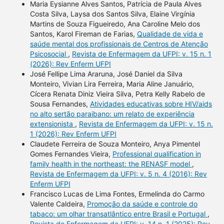
Maria Eysianne Alves Santos, Patrícia de Paula Alves
Costa Silva, Laysa dos Santos Silva, Elaine Virgínia
Martins de Souza Figueiredo, Ana Caroline Melo dos
Santos, Karol Fireman de Farias,
Qualidade de vida e
saúde mental dos profissionais de Centros de Atenção
Psicosocial
,
Revista de Enfermagem da UFPI: v. 15 n. 1
(2026): Rev Enferm UFPI
José Fellipe Lima Araruna, José Daniel da Silva
Monteiro, Vivian Lira Ferreira, Maria Aline Januário,
Cícera Renata Diniz Vieira Silva, Petra Kelly Rabelo de
Sousa Fernandes,
Atividades educativas sobre HIV/aids
no alto sertão paraibano: um relato de experiência
extensionista
,
Revista de Enfermagem da UFPI: v. 15 n.
1 (2026): Rev Enferm UFPI
Claudete Ferreira de Souza Monteiro, Anya Pimentel
Gomes Fernandes Vieira,
Professional qualification in
family health in the northeast: the RENASF model
,
Revista de Enfermagem da UFPI: v. 5 n. 4 (2016): Rev
Enferm UFPI
Francisco Lucas de Lima Fontes, Ermelinda do Carmo
Valente Caldeira,
Promoção da saúde e controle do
tabaco: um olhar transatlântico entre Brasil e Portugal
,
Revista de Enfermagem da UFPI: v. 14 n. 1 (2025): Rev