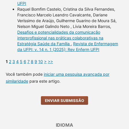
UFPI
Raquel Bomfim Castelo, Cristina da Silva Fernandes,
Francisco Marcelo Leandro Cavalcante, Dariane
Veríssimo de Araújo, Guilherme Guarino de Moura Sá,
Nelson Miguel Galindo Neto , Lívia Moreira Barros,
Desafios e potencialidades da comunicação
interprofissional nas práticas colaborativas na
Estratégia Saúde da Família
,
Revista de Enfermagem
da UFPI: v. 14 n. 1 (2025): Rev Enferm UFPI
1
2
3
4
5
6
7
8
9
10
>
>>
Você também pode
iniciar uma pesquisa avançada por
similaridade
para este artigo.
ENVIAR SUBMISSÃO
IDIOMA